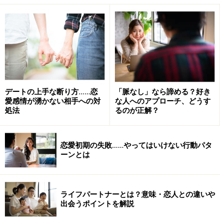
今の自分を受け入れて楽しい人生を過ごすこと！
自らのたどってきた運命や行動を信じてあ
げることが大切！
デートの上手な断り方……恋
「脈なし」なら諦める？好き
「なぜ、今まで自分が結婚をしなかったのか？」最初に
愛感情が湧かない相手への対
な人へのアプローチ、どうす
処法
るのが正解？
この質問を自問してみましょう。人それぞれの人生や役
割にはきちんとした意味があると僕は信じています。で
すから、20代で結婚する人もいれば、30代で失恋して40
恋愛初期の失敗……やってはいけない行動パタ
ーンとは
代で最愛のパートナーと出会う人もいます。実際に自分
にとっての学びとは何か？ということを、もう一度見つ
め直して、自らが選択してきた行動を整理していく必要
ライフパートナーとは？意味・恋人との違いや
があります。それは決して結婚にだけ限定する必要あり
出会うポイントを解説
ませんので、自分が歩んできた歴史を重ねてあわせてみ