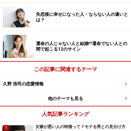
てはいかがでしょうか。
失恋後に幸せになった人・ならない人の違いと
他者から振り回されない結婚に対する考え方を持つこと
は？
で、漠然とした結婚への焦りは自然と和らいでいくと思
います。まずは自分を見つめ直すための3つの教えを実
運命の人じゃない人と結婚⁉運命でない人との
践してみて下さい。
間で起こる12のサイン
1: 今までの経験には一つも無駄がないことを知る
まず最初に大切なことは、今まであなたが経験してきた
この記事に関連するテーマ
すべてのことが、「今の自分」を形成しているというこ
久野 浩司の恋愛情報
とを知って下さい。
他のテーマも見る
もちろん恋愛だって例外ではありません。僕も10～20代
とたくさんの異性と出会っいましたが、縁があって付き
人気記事ランキング
合うことで自分のヒストリーで特別な人となったり、デ
ートまではできたけど付き合えなかった、大きな失恋し
女癖が悪い人の特徴って？モテる男との見分け方
1