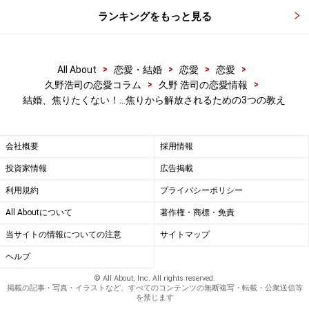
ランキングをもっと見る
2: 物事にはすべての意味があることを知る
2番目に心がけて欲しいことは、先ほども出ましたが、
現在進行形で起こっている身の周りの出来事にも、すべ
>
>
>
>
All About
恋愛・結婚
恋愛
恋愛
て意味があってのことだと考えてみましょう。
>
>
久野浩司の恋愛コラム
久野 浩司の恋愛情報
結婚、焦りたくない！…焦りから解放されるための3つの教え
誰だって日々の生活をしていれば、物事がパーフェクト
に進むことはありません。それはどんなに成功している
会社概要
採用情報
人であってもそうでしょう。でも、それが何のサインな
投資家情報
広告掲載
のかを自ら読み取ることで感じ方や行動がまったく変っ
利用規約
プライバシーポリシー
てきます。
All Aboutについて
著作権・商標・免責
当サイトの情報についての注意
サイトマップ
恋愛の場合であれば、せっかく初デートの約束をしてウ
キウキだったのに、当日になって仕事を理由でドタキャ
ヘルプ
ンされて落ち込んだり、せっかく新しく気になる人と出
© All About, Inc. All rights reserved.
掲載の記事・写真・イラストなど、すべてのコンテンツの無断複写・転載・公衆送信等
会ったのに既に彼氏、彼女がいたり、デートの約束もタ
を禁じます