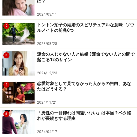
は？
て泣いたりしたこと、些細なことでケンカした想い出な
ど・・・様々な経験をしましたが、今、思えばそのすべ
2024/03/11
てがあって、今の結婚生活、さらには人生にも経験値と
トントン拍子の結婚のスピリチュアルな意味…ソウ
2
しても活かされています。
ルメイトの前兆6つ
2023/08/28
ですから、今までのあなたの周りで起こった、すべての
出来事も何かしらの人生におけるメッセージであると考
運命の人じゃない人と結婚⁉運命でない人との間で
3
起こる12のサイン
えてみて下さい。
2024/12/23
「私は今まで誰とも付き合ったことがない」という人で
恋愛対象として見てなかった人からの告白、あな
4
あっても、それも十人十色の生き方であり、そこに優劣
たはどうする？
はありません。自分ではダメな男ばかり選んでしまうと
2024/11/21
いう嘆いている女性も、良く考えれば、本番の幸せな結
「男性の一目惚れは間違いない」は本当？ベタ惚
婚生活を送るための準備の過程で、その苦い経験をしっ
5
れが長続きする理由
かりと学ぶことで、旦那さんはしっかり自分を大切にし
てくれる男性を選べるはずです。
2024/04/17