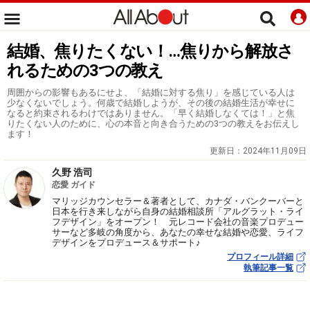
結婚、焦りたくない！…焦りから解放さ
れるための3つの教え
周囲からの影響もあるにせよ、「結婚に対する焦り」を感じている人は
少なくないでしょう。何歳で結婚しようが、その後の結婚生活が幸せに
なると約束されるわけではありません。「早く結婚しなくては！」と焦
りたくない人のために、心の本音と向き合うための3つの教えをお伝えし
ます！
更新日：
2024年11月09日
久野 浩司
恋愛 ガイド
マリッジカウンセラー＆著者として、カナダ・バンクーバーと
日本を行き来しながら自身の結婚相談所「アルグラット・ライ
フデザイン」をオープン！ 元レコード会社の音楽プロデュー
サーなど多岐の角度から、あなたの幸せな結婚や恋愛、ライフ
デザインをプロデュース＆サポート♪
プロフィール詳細
執筆記事一覧