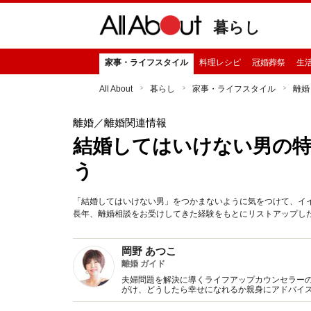
暮らし
家事・ライフスタイル
料理レシピ
冠婚葬祭
生
All About
暮らし
家事・ライフスタイル
離婚
離婚
／離婚関連情報
結婚してはいけない男の特
う
「結婚してはいけない男」をつかまないように気をつけて、イ
長年、離婚相談をお受けしてきた経験をもとにリストアップした
岡野 あつこ
離婚 ガイド
夫婦問題を解決に導くライフアップカウンセラーのパ
がけ、どうしたら幸せになれるか親身にアドバイ
多くの人の共感を得ている。元祖･離婚カウンセラ