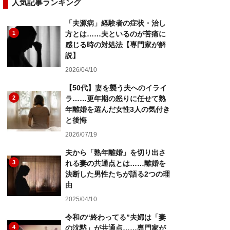
人気記事ランキング
「夫源病」経験者の症状・治し
1
方とは……夫といるのが苦痛に
感じる時の対処法【専門家が解
説】
2026/04/10
【50代】妻を襲う夫へのイライ
2
ラ……更年期の怒りに任せて熟
年離婚を選んだ女性3人の気付き
と後悔
2026/07/19
夫から「熟年離婚」を切り出さ
3
れる妻の共通点とは……離婚を
決断した男性たちが語る2つの理
由
2025/04/10
令和の“終わってる”夫婦は「妻
4
の沈黙」が共通点……専門家が