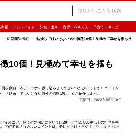
活家電
ハンドメイド
妊娠・出産
育児・赤ちゃん
子育て・キッズ
離婚関連情報
結婚してはいけない男の特徴10個！見極めて幸せを掴もう
徴10個！見極めて幸せを掴も
イ男を察知するアンテナを張り巡らせて幸せをつかみましょう！ ガイドが
、「結婚してはいけない男性の特徴10個」をご紹介します。
更新日：2023年08月19日
イオニア。特に離婚問題においては28年間で35,000件以上の相談を手
ス。的確で歯切れのよいコメントは、テレビ番組・ラジオ・講演などでも、
...続きを読む
ー養成講座を開講中。