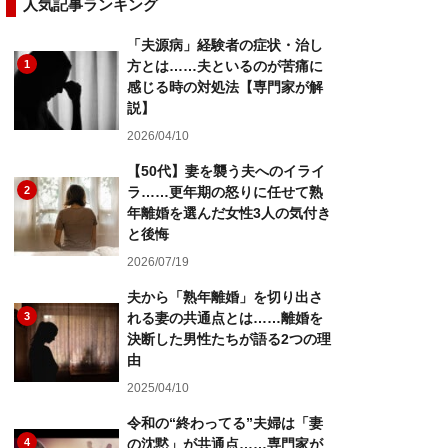
人気記事ランキング
「夫源病」経験者の症状・治し
1
方とは……夫といるのが苦痛に
感じる時の対処法【専門家が解
説】
2026/04/10
【50代】妻を襲う夫へのイライ
2
ラ……更年期の怒りに任せて熟
年離婚を選んだ女性3人の気付き
と後悔
2026/07/19
夫から「熟年離婚」を切り出さ
3
れる妻の共通点とは……離婚を
決断した男性たちが語る2つの理
由
2025/04/10
令和の“終わってる”夫婦は「妻
4
の沈黙」が共通点……専門家が