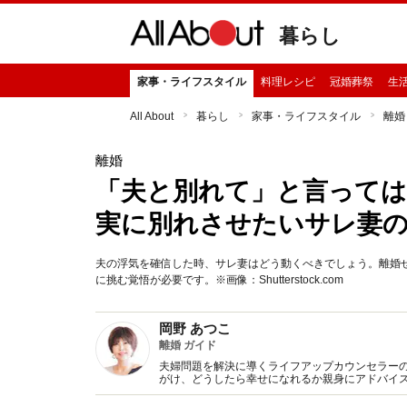
暮らし
家事・ライフスタイル
料理レシピ
冠婚葬祭
生
All About
暮らし
家事・ライフスタイル
離婚
離婚
「夫と別れて」と言っては
実に別れさせたいサレ妻
夫の浮気を確信した時、サレ妻はどう動くべきでしょう。離婚
に挑む覚悟が必要です。※画像：Shutterstock.com
岡野 あつこ
離婚 ガイド
夫婦問題を解決に導くライフアップカウンセラーのパ
がけ、どうしたら幸せになれるか親身にアドバイ
多くの人の共感を得ている。元祖･離婚カウンセラ