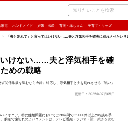
活家電
ハンドメイド
妊娠・出産
育児・赤ちゃん
子育て・キッズ
「夫と別れて」と言ってはいけない……夫と浮気相手を確実に別れさせたいサ
いけない……夫と浮気相手を確
のための戦略
せず関係修復を望むなら冷静に対応し、浮気相手と夫を別れさせる「戦い」
更新日：2025年07月05日
イオニア。特に離婚問題においては28年間で35,000件以上の相談を手
ス。的確で歯切れのよいコメントは、テレビ番組・ラジオ・講演などでも、
...続きを読む
ー養成講座を開講中。