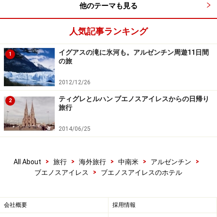
他のテーマも見る
税込み金額を聞いておくようにしましょう。
人気記事ランキング
また、一部のホテルに関しては、
ホテルズドットコム
、
ブッキングドットコム
、
エクスペディア
といったサイト
イグアスの滝に氷河も。アルゼンチン周遊11日間
1
の旅
経由での予約も可能です。こういったサイトのおかげ
で、小規模なデザインホテルやゲストハウスも予約しや
2012/12/26
すくなりました。
ティグレとルハン ブエノスアイレスからの日帰り
2
旅行
次のページからガイド厳選のホテルを紹介していきま
2014/06/25
す！
※記事内容は執筆時点のものです。最新の内容をご確認くださ
い。
>
>
>
>
>
All About
旅行
海外旅行
中南米
アルゼンチン
※海外を訪れる際には最新情報の入手に努め、「
外務省 海外安全
>
ブエノスアイレス
ブエノスアイレスのホテル
ホームページ
」を確認するなど、安全確保に十分注意を払ってく
ださい。
会社概要
採用情報