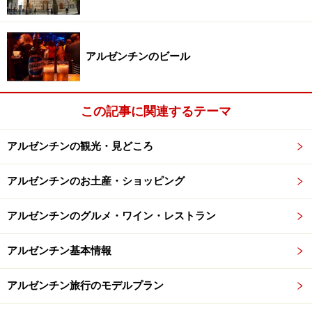
人気のホテルは事前予約が必須 写真提供：Alvear Palace
アルゼンチンのビール
Hotel
先述の通り、ブエノスアイレスはホテルの数が多いの
この記事に関連するテーマ
で、その日の宿に困ることはありません。ただ、やはり
目当てのホテルがあるようだったら、必ず事前に予約し
アルゼンチンの観光・見どころ
ておきましょう。
アルゼンチンのお土産・ショッピング
予約方法はいろんなやり方がありますが、メールが一番
確実かもしれません。アルゼンチンは、基本的に公用語
アルゼンチンのグルメ・ワイン・レストラン
がスペイン語ですが、大抵のホテルであれば英語でも伝
わります。ぜひ直接メールで予約や問い合わせを。その
アルゼンチン基本情報
際に、必ず部屋のグレードや、朝食の有無、料金の確認
アルゼンチン旅行のモデルプラン
などは怠らないように。特に、高級ホテルの料金に関し
ては、21％の税金が別にかかってくることが多いので、