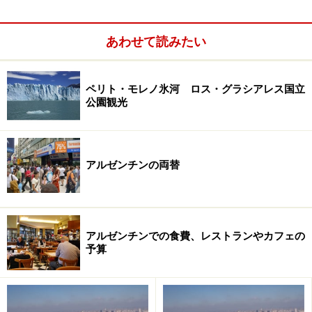
ブエノスアイレスの町は非常に広いので、どこに宿泊す
あわせて読みたい
るのかは大きなポイント。また、地区によってホテルの
グレードも微妙に特徴があります。例えば、庶民的なサ
ン・テルモ地区ならリーズナブルなゲストハウスが多い
ペリト・モレノ氷河 ロス・グラシアレス国立
公園観光
ですし、流行最先端のパレルモ地区に行くと隠れ家的な
デザインホテルが増えてきています。タンゴに浸りたい
なら前者、ファッションやショッピングを楽しむなら後
者と、目的によって宿泊場所を計画してみましょう。高
アルゼンチンの両替
級ホテルは、レコレータ墓地やレティーロ駅に近いとこ
ろに集中していますが、探せばこのあたりでもリーズナ
ブルなホテルを見つけることもできます。また、再開発
アルゼンチンでの食費、レストランやカフェの
が進むプエルト・マデーロ地区にも新しい高級ホテルが
予算
次々とできつつあります。