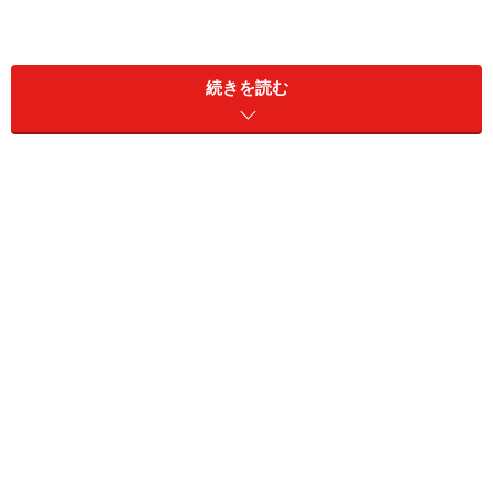
続きを読む
ブエノスアイレスのおすすめ宿泊エリア
あえて都心から離れた場所を選ぶのもいい 写真提供：Lola
House