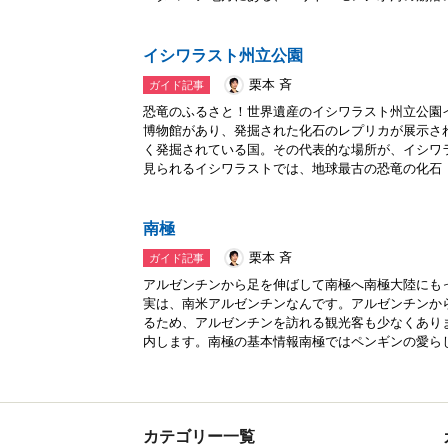
イシワラスト州立公園
栗本 斉
ガイド記事
恐竜のふるさと！世界遺産のイシワラスト州立公園
博物館があり、発掘された化石のレプリカが展示さ
く発掘されている国。その代表的な場所が、イシワ
見られるイシワラストでは、地球最古の恐竜の化石「.
南極
栗本 斉
ガイド記事
アルゼンチンから足を伸ばして南極へ南極大陸にも
実は、南米アルゼンチンなんです。アルゼンチンか
るため、アルゼンチンを訪れる観光客も少なくあり
内します。南極の基本情報南極ではペンギンの愛らし.
カテゴリー一覧