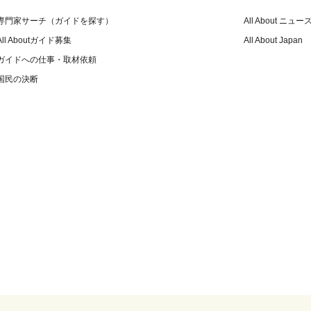
専門家サーチ（ガイドを探す）
All About ニュー
All Aboutガイド募集
All About Japan
ガイドへの仕事・取材依頼
国民の決断