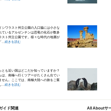
イシワラスト州立公園の入口脇には小さな
れているアルゼンチンは恐竜の化石が数多
ラスト州立公園です。様々な時代の地層が
..
続きを読む
っとも近い国はどこだか知っていますか？
らは、南極へ行くツアーがたくさん出てい
ません。ここでは、南極大陸への旅をご案
..
続きを読む
ガイド関連
All Abou