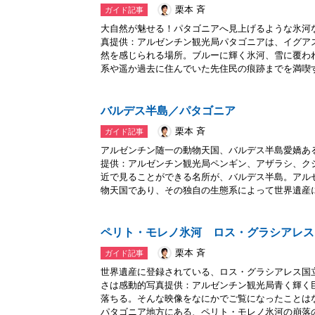
栗本 斉
ガイド記事
大自然が魅せる！パタゴニアへ見上げるような氷河
真提供：アルゼンチン観光局パタゴニアは、イグア
然を感じられる場所。ブルーに輝く氷河、雪に覆わ
系や遥か過去に住んでいた先住民の痕跡までを満喫す.
バルデス半島／パタゴニア
栗本 斉
ガイド記事
アルゼンチン随一の動物天国、バルデス半島愛嬌あ
提供：アルゼンチン観光局ペンギン、アザラシ、ク
近で見ることができる名所が、バルデス半島。アル
物天国であり、その独自の生態系によって世界遺産に.
ペリト・モレノ氷河 ロス・グラシアレス
栗本 斉
ガイド記事
世界遺産に登録されている、ロス・グラシアレス国
さは感動的写真提供：アルゼンチン観光局青く輝く
落ちる。そんな映像をなにかでご覧になったことは
パタゴニア地方にある、ペリト・モレノ氷河の崩落の.