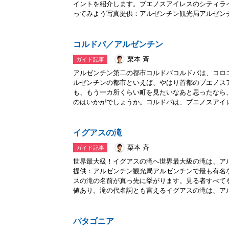
イントを紹介します。ブエノスアイレスのシティラ
ってみよう写真提供：アルゼンチン観光局アルゼンチ.
コルドバ／アルゼンチン
栗本 斉
ガイド記事
アルゼンチン第二の都市コルドバコルドバは、コロ
ルゼンチンの都市といえば、やはり首都のブエノス
も、もう一カ所くらい町を見たいなあと思ったなら
のはいかがでしょうか。コルドバは、ブエノスアイレス
イグアスの滝
栗本 斉
ガイド記事
世界最大級！イグアスの滝へ世界最大級の滝は、ア
提供：アルゼンチン観光局アルゼンチンで最も有名
スの滝の名前が真っ先に挙がります。見る者すべて
値あり。滝の代名詞とも言えるイグアスの滝は、アル.
パタゴニア