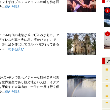
イフまずはブエノスアイレスの町を歩き回
..
続きを読む
1
2
ニアル時代の建築が並ぶ町並みが魅力。ア
アイレスが真っ先に思い浮かびます。で
、少し足を伸ばしてコルドバに行ってみる
...
続きを読む
ルゼンチンで最もメジャーな観光名所写真
な世界遺産であり観光地といえば、イグア
を圧倒する大瀑布は、一生に一度は行く価
..
続きを読む