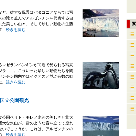
など、雄大な風景はパタゴニアならでは写
スの滝と並んでアルゼンチンを代表する自
れた美しい山々、そして珍しい動物の生態
..
続きを読む
るマゼランペンギンが間近で見られる写真
ジラ……。こういった珍しい動物たちを間
ゼンチン国内ではイグアスと並ぶ有数の動
..
続きを読む
国立公園観光
立公園ペリト・モレノ氷河の美しさと壮大
巨大な氷山が、雷のような音を立てて崩れ
ないでしょうか。これは、アルゼンチンの
..
続きを読む