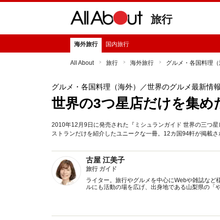
旅行
海外旅行
国内旅行
All About
旅行
海外旅行
グルメ・各国料理（
グルメ・各国料理（海外）
／世界のグルメ最新情
世界の3つ星店だけを集め
2010年12月9日に発売された『ミシュランガイド 世界の三
ストランだけを紹介したユニークな一冊。12カ国94軒が掲載
古屋 江美子
旅行 ガイド
ライター。旅行やグルメを中心にWebや雑誌など
ルにも活動の場を広げ、出身地である山梨県の「