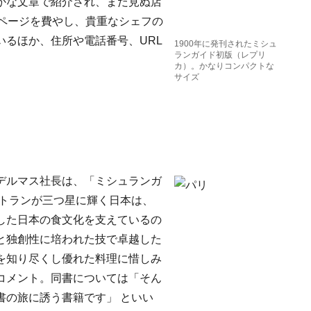
かな文章で紹介され、まだ見ぬ店
4ページを費やし、貴重なシェフの
いるほか、住所や電話番号、URL
1900年に発刊されたミシュ
ランガイド初版（レプリ
カ）。かなりコンパクトな
サイズ
デルマス社長は、「ミシュランガ
ストランが三つ星に輝く日本は、
した日本の食文化を支えているの
と独創性に培われた技で卓越した
を知り尽くし優れた料理に惜しみ
コメント。同書については「そん
書の旅に誘う書籍です」 といい