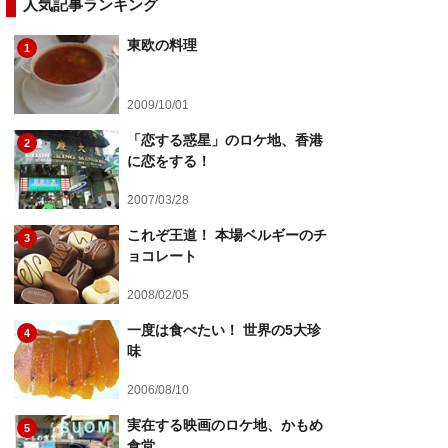
人気記事ランキング
東欧の料理
1
2009/10/01
「恋する惑星」のロケ地、香港
2
に恋をする！
2007/03/28
これぞ王道！ 本場ベルギーのチ
3
ョコレート
2008/02/05
一度は食べたい！ 世界の5大珍
4
味
2006/08/10
実在する映画のロケ地、かもめ
5
食堂