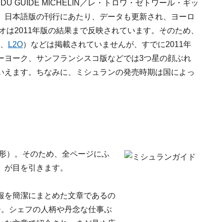
 DU GUIDE MICHELIN／レ・トロワ・ゼトワール・ギッ
、日本語版の刊行にあたり、データも更新され、ヨーロ
オは2011年版の結果まで反映されています。そのため、
、
L2O
）などは掲載されていませんが、すでに2011年
ーヨーク、サンフランシスコ版などでは3つ星の顔ぶれ
いえます。ちなみに、ミシュランの発売時期は国によっ
？
変形）。そのため、全ページにふ
）が目を引きます。
報を簡潔にまとめた文章であるの
ー。シェフの人柄や丹念な仕事ぶ