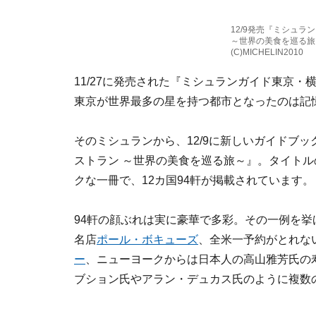
12/9発売『ミシュラ
～世界の美食を巡る旅
(C)MICHELIN2010
11/27に発売された『ミシュランガイド東京・横
東京が世界最多の星を持つ都市となったのは記
そのミシュランから、12/9に新しいガイドブ
ストラン ～世界の美食を巡る旅～』。タイト
クな一冊で、12カ国94軒が掲載されています。
94軒の顔ぶれは実に豪華で多彩。その一例を挙
名店
ポール・ボキューズ
、全米一予約がとれな
ー
、ニューヨークからは日本人の高山雅芳氏の
ブション氏やアラン・デュカス氏のように複数