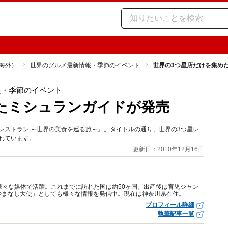
海外）
世界のグルメ最新情報・季節のイベント
世界の3つ星店だけを集め
報・季節のイベント
たミシュランガイドが発売
つ星レストラン ～世界の美食を巡る旅～』。タイトルの通り、世界の3つ星レ
されています。
更新日：2010年12月16日
様々な媒体で活躍。これまでに訪れた国は約50ヶ国。出産後は育児ジャン
やまなし大使」としても様々な情報を発信中。現在は神奈川県在住。
プロフィール詳細
執筆記事一覧