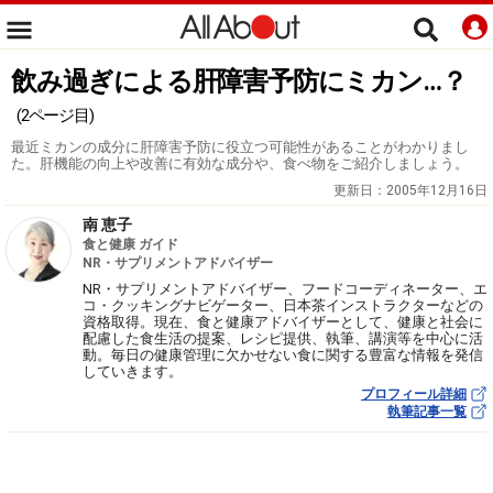
飲み過ぎによる肝障害予防にミカン…？
(2ページ目)
最近ミカンの成分に肝障害予防に役立つ可能性があることがわかりまし
た。肝機能の向上や改善に有効な成分や、食べ物をご紹介しましょう。
更新日：
2005年12月16日
南 恵子
食と健康 ガイド
NR・サプリメントアドバイザー
NR・サプリメントアドバイザー、フードコーディネーター、エ
コ・クッキングナビゲーター、日本茶インストラクターなどの
資格取得。現在、食と健康アドバイザーとして、健康と社会に
配慮した食生活の提案、レシピ提供、執筆、講演等を中心に活
動。毎日の健康管理に欠かせない食に関する豊富な情報を発信
していきます。
プロフィール詳細
執筆記事一覧