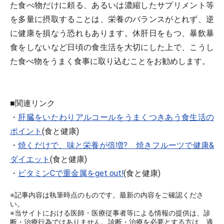
た食べ物だけに頼る、あるいは濃縮したサプリメント等
を多量に摂取することは、栄養のバランスがとれず、逆
に健康を損なう恐れもあります。休肝日をもつ、暴飲暴
食をしないなど日頃の食生活を大切にした上で、こうし
た食べ物をうまく食事に取り込むことをお勧めします。
■関連リンク
・
肝臓をいたわりアルコールをうまくつきあう食生活の
ポイント
(食と健康)
・
焼くだけで、味と栄養が倍増? 焼きフルーツで健康&
ダイエット
(食と健康)
・
ビタミンCで重金属をget out!
(食と健康)
※記事内容は執筆時点のものです。最新の内容をご確認くださ
い。
※当サイトにおける医師・医療従事者等による情報の提供は、診
断・治療行為ではありません。診断・治療を必要とする方は、適