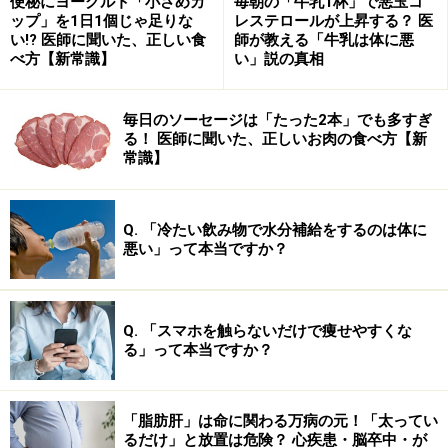
便秘にヨーグルト「小さめカ
毎朝の「牛乳1杯」で悪玉コ
ップ」を1日1個じゃ足りな
レステロールが上昇する？ 医
い!? 医師に聞いた、正しい食
師が教える「牛乳は体に悪
べ方【新常識】
い」説の真相
毎日のソーセージは「たった2本」でも多すぎ
る！ 医師に聞いた、正しいお肉の食べ方【新
常識】
Q. 「冷たい飲み物で水分補給をするのは体に
悪い」って本当ですか？
Q. 「スマホを触らないだけで痩せやすくな
る」って本当ですか？
「脂肪肝」は命に関わる万病の元！「太ってい
るだけ」と放置は危険？ 心疾患・脳卒中・が