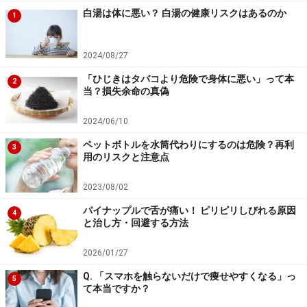
白湯は体に悪い？ 白湯の健康リスクはあるのか
1
2024/08/27
「ひじきはタバコより危険で身体に悪い」って本
2
当？損失余命の真偽
2024/06/10
ペットボトルを水筒代わりにするのは危険？再利
3
用のリスクと注意点
2023/08/02
パイナップルで舌が痛い！ ピリピリしびれる原因
4
と治し方・回避する方法
2026/01/27
Q. 「スマホを触らないだけで痩せやすくなる」っ
5
て本当ですか？