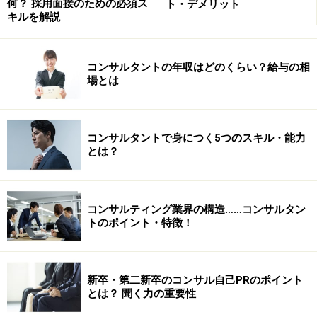
何？ 採用面接のための必須ス
ト・デメリット
キルを解説
「自分の外にある何かを頼りにしていると、刻一刻と状
況が変化するプロジェクトに柔軟に対応できずに非常に
コンサルタントの年収はどのくらい？給与の相
苦労する」
場とは
といった記憶に残る言葉を数々を頂き、本当にハッとさ
せられるものがありました。今、就職活動中の学生には
コンサルタントで身につく5つのスキル・能力
とは？
必読のメッセージです。
第1回「コンサルタントがあるべき姿」 - コーポレイトデ
コンサルティング業界の構造……コンサルタン
ィレクション代表石井氏インタビューはこちらです
トのポイント・特徴！
「面白がること」の重要性
新卒・第二新卒のコンサル自己PRのポイント
とは？ 聞く力の重要性
-CDIでは「第三者視点」のほかにどのようなことを大切