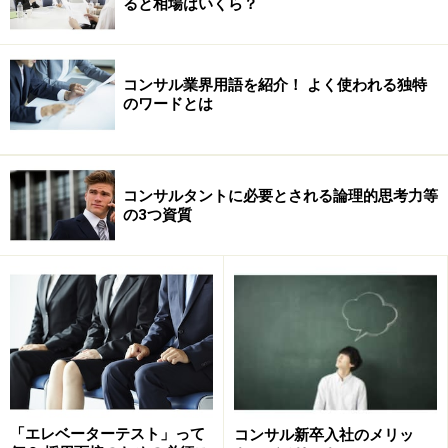
ると相場はいくら？
コンサル業界用語を紹介！ よく使われる独特
のワードとは
コンサルタントに必要とされる論理的思考力等
の3つ資質
「銀行員から芸人に転身するのと同じ覚悟で来て下さ
い」
「コンサルタントは、既存のスキルやフレームワークを
「エレベーターテスト」って
コンサル新卒入社のメリッ
生かせばできるという仕事ではまったくありません」