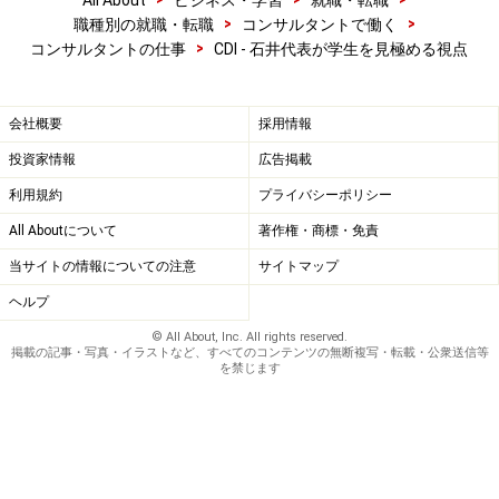
All About
ビジネス・学習
就職・転職
ありません。
>
>
職種別の就職・転職
コンサルタントで働く
>
コンサルタントの仕事
CDI - 石井代表が学生を見極める視点
短期的にビジネスを考えるのではなく、いい仕事をして
欲しいと思っています。いい仕事というのは、突き詰め
会社概要
採用情報
て考えるとわくわくするような仕事だと思っています。
投資家情報
広告掲載
結果として、みんながわくわくしていい仕事を積み重ね
利用規約
プライバシーポリシー
れば、当然仕事の拡大にもつながってきます。
All Aboutについて
著作権・商標・免責
※記事内容は執筆時点のものです。最新の内容をご確認くださ
当サイトの情報についての注意
サイトマップ
い。
ヘルプ
© All About, Inc. All rights reserved.
次のページへ
1
/
4
掲載の記事・写真・イラストなど、すべてのコンテンツの無断複写・転載・公衆送信等
を禁じます