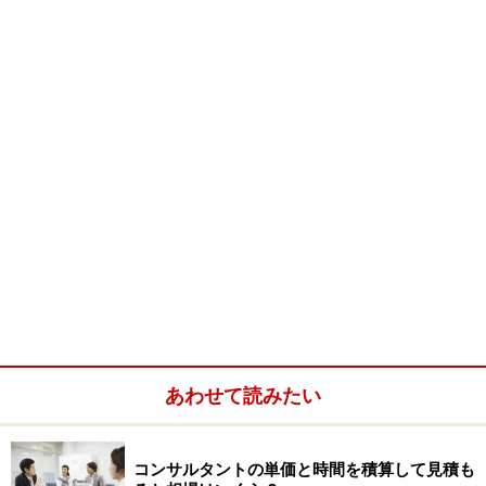
今回は、転職志望者、学生に向けて、コンサルタントの
仕事について、誤解しやすい点、求める資質、向いてい
る人、そうでない人、などについてお話を伺いました。
コンサル志望者に対して鋭いメッセージをいただきまし
た。
「コンサルタントとは、仕事ではなく、生き方だ」
「コンサルティングという型にはまった仕事がそこにあ
るかのような幻想」
あわせて読みたい
「CDIというファームは普通に就職する感覚で来る会社
じゃない」
コンサルタントの単価と時間を積算して見積も