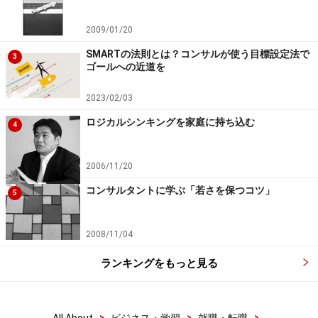
スとしては儲かるかもしれません。
しかし、コンサルティングのようなスタッフ1人1人が自
2009/01/20
分自身で感じ、考え、付加価値を生み出していくビジネ
SMARTの法則とは？コンサルが使う目標設定法で
3
ゴールへの近道を
スだと、みんながわくわくするようなことをしないと、
特に優秀な人は魅力を感じてくれませんし、そこに居続
2023/02/03
けません。
ロジカルシンキングを家庭に持ち込む
4
そういう意味で、ファームとして面白いことをできるよ
うな、見つけられるような環境を作っていきたいと考え
ています。つまり面白いことを見つけられる場所、機
2006/11/20
会、自由があるべきだと思います。
コンサルタントに学ぶ「若さを保つコツ」
5
それを意識しているので、私は若いコンサルタントには
2008/11/04
「こうしろ」とか「ああしろ」と言うことはありませ
ランキングをもっと見る
ん。先ほど言ったように、場所、機会、自由を提供する
ためにそういう方針にしています。CDIでは小手先のテ
クニックを教えることだけに終始するということはまず
>
>
>