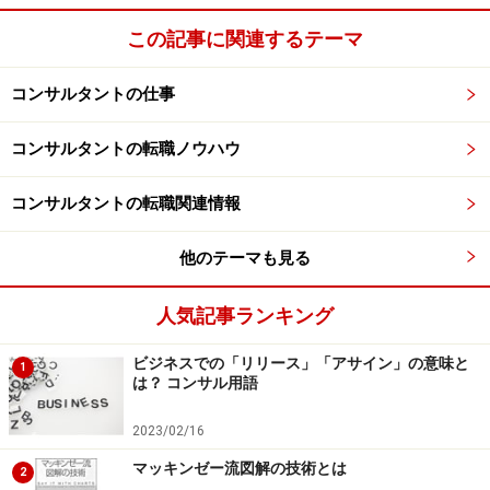
にしていますか？
この記事に関連するテーマ
何よりこの仕事を続けていくことが「愉快」であるこ
コンサルタントの仕事
と、「面白がること」が大切だと考えています。「面白
がること」というのは、もちろん仕事上での話ですが、
コンサルタントの転職ノウハウ
社員が「わくわくする」「楽しく感じる」仕事をしてい
きたいなと思っています。
コンサルタントの転職関連情報
コンサルタントファームというのは、優秀なスタッフが
他のテーマも見る
いて、クライアントに何か役に立つサービスをしてい
人気記事ランキング
る。それ以上何もしていない。とても漠然とした職業だ
からこそ、自らでコンサルティングという仕事について
ビジネスでの「リリース」「アサイン」の意味と
1
定義をして、地に足をつける必要があります。
は？ コンサル用語
2023/02/16
淡々と決まったことをやったり、同じものを量産したり
マッキンゼー流図解の技術とは
するような仕組みをつくったほうが、短期的にはビジネ
2