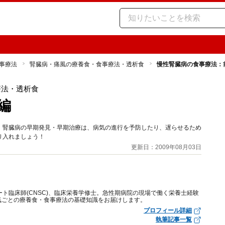
事療法
腎臓病・痛風の療養食・食事療法・透析食
慢性腎臓病の食事療法：
療法・透析食
編
。腎臓病の早期発見・早期治療は、病気の進行を予防したり、遅らせるため
り入れましょう！
更新日：2009年08月03日
ート臨床師(CNSC)、臨床栄養学修士。急性期病院の現場で働く栄養士経験
気ごとの療養食・食事療法の基礎知識をお届けします。
プロフィール詳細
執筆記事一覧