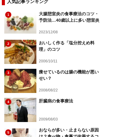
人気記事ランキング
大腸憩室炎の食事療法のコツ・
1
予防法…40歳以上に多い憩室炎
2023/12/08
おいしく作る「塩分控えめ料
2
理」のコツ
2006/10/11
痩せているのは腸の機能が悪い
3
せい？
2008/08/22
肝臓病の食事療法
4
2009/08/03
おならが多い・止まらない原因
5
は？食べ物・食事で改善するコ