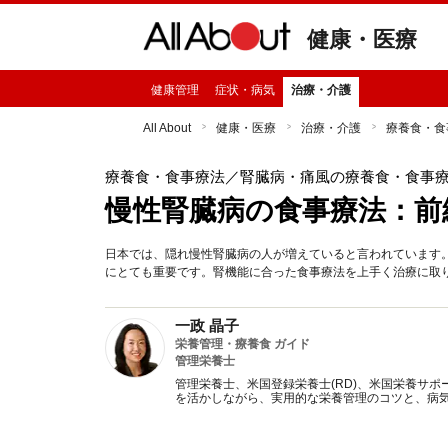
健康・医療
健康管理
症状・病気
治療・介護
All About
健康・医療
治療・介護
療養食・食
療養食・食事療法
／腎臓病・痛風の療養食・食事
慢性腎臓病の食事療法：前
日本では、隠れ慢性腎臓病の人が増えていると言われています
にとても重要です。腎機能に合った食事療法を上手く治療に取
一政 晶子
栄養管理・療養食 ガイド
管理栄養士
管理栄養士、米国登録栄養士(RD)、米国栄養サポ
を活かしながら、実用的な栄養管理のコツと、病