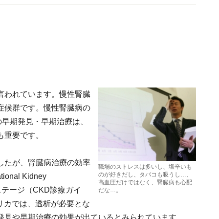
言われています。慢性腎臓
症候群です。慢性腎臓病の
の早期発見・早期治療は、
も重要です。
したが、腎臓病治療の効率
職場のストレスは多いし、塩辛いも
のが好きだし、タバコも吸うし…、
al Kidney
高血圧だけではなく、腎臓病も心配
のステージ（CKD診療ガイ
だな…。
メリカでは、透析が必要とな
発見や早期治療の効果が出ているとみられています。