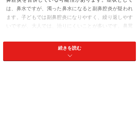
は、鼻水ですが、濁った鼻水になると副鼻腔炎が疑われ
ます。子どもでは副鼻腔炎になりやすく、繰り返しやす
いですが、大人では、治りにくいことが多いです。鼻茸
というポリープがあると鼻づまりが強くなります。副鼻
腔炎の原因の1つとして、好酸球という白血球が関わっ
続きを読む
ているものを好酸球性副鼻腔炎があります。好酸球性副
鼻腔炎は再発しやすく治りにくいのが特徴です。大人に
なって発症し、アスピリンで悪化する喘息で見られやす
いです。鼻茸も見られやすいです。
副鼻腔炎は、鼻の診察、超音波検査、X線検査、CT検査
で診断されます。副鼻腔炎について、詳しくは「
副鼻腔
炎の原因・症状・診断・治療
」をご覧下さい。
■口腔アレルギー症候群
野菜や果物などの食べ物を食べると、15分以内に唇の腫