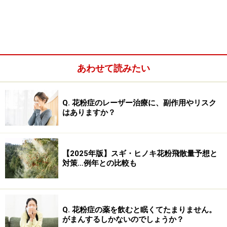
れ、舌やのどへの痛み・かゆみ・不快感を感じ、時に、
舌・のどの腫れを起こす病気です。野菜、果物と花粉と
の交差抗原性によって起こります。交差抗原性とは、一
見違ったもので、アレルギー反応を起こす部分が非常に
あわせて読みたい
似ているために、同じようなアレルギー反応を起こして
しまう可能性のある構造を持つことを言います。生野菜
や生果物で症状が出やすく、処理すると症状が軽くなる
Q. 花粉症のレーザー治療に、副作用やリスク
はありますか？
ことがあります。
花粉症との関連が言われています。口腔アレルギー症候
【2025年版】スギ・ヒノキ花粉飛散量予想と
群について、詳しくは「
口腔アレルギー症候群とは？治
対策…例年との比較も
療と対策
」をご覧下さい。
Q. 花粉症の薬を飲むと眠くてたまりません。
■喘息・気管支喘息
がまんするしかないのでしょうか？
口から肺までの経路である気管・気管支。この気管支が