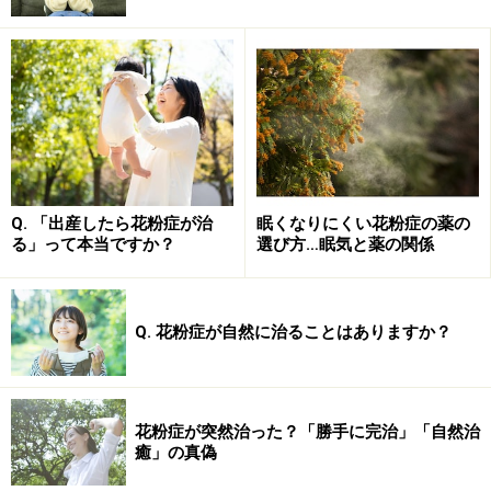
狭くなってしまう病気です。アレルギーを起こす物質で
あるアレルゲンが口から気管支に入ってくると、体が異
物と認識して排除しようとします。この時、体に入らな
いようにするために、気管支にある平滑筋という筋肉が
収縮します。その結果、気管支の内腔に近い粘膜（ねん
まく）がむくんでしまい、その周りに痰がつきます。こ
れは、痰と一緒に異物を出そうとするためです。
Q. 「出産したら花粉症が治
眠くなりにくい花粉症の薬の
る」って本当ですか？
選び方…眠気と薬の関係
これが原因で、気管支の内腔が狭くなり、ヒューヒュ
ー、ゼイゼイといった空気が狭い所を通る音がします。
Q. 花粉症が自然に治ることはありますか？
この音を「喘鳴（ぜんめい）」と呼び、症状を「喘息発
作（ぜんそくほっさ）」と呼んでいます。喘息につい
て、詳しくは「
アトピーと喘息の関係
」をご覧下さい。
花粉症が突然治った？「勝手に完治」「自然治
癒」の真偽
花粉症と気管支喘息は合併しやすく、子どもで多く見ら
れます。花粉の大きさでは気道まで行かないとされてい