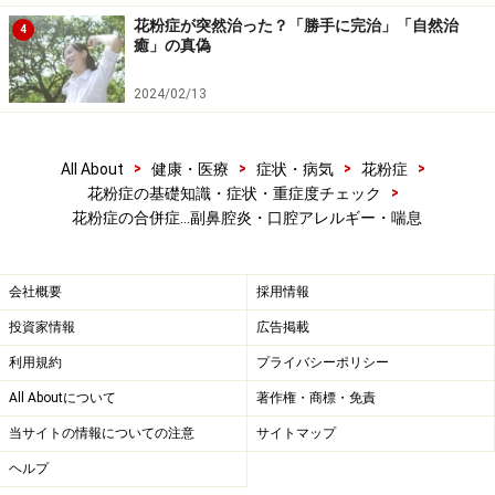
花粉症が突然治った？「勝手に完治」「自然治
4
癒」の真偽
2024/02/13
>
>
>
>
All About
健康・医療
症状・病気
花粉症
>
花粉症の基礎知識・症状・重症度チェック
花粉症の合併症…副鼻腔炎・口腔アレルギー・喘息
会社概要
採用情報
投資家情報
広告掲載
利用規約
プライバシーポリシー
All Aboutについて
著作権・商標・免責
当サイトの情報についての注意
サイトマップ
ヘルプ