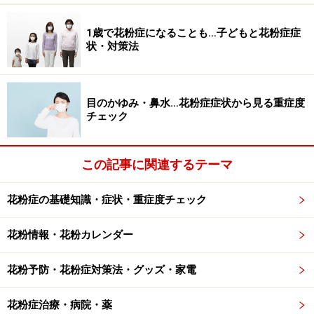
ましたが、スギ花粉の表面の一部が気道に入って喘息を
1歳で花粉症になることも…子どもと花粉症症
起こすスギ花粉気管支喘息があります。気管支喘息の患
状・対策法
者がスギ花粉飛散時期に悪化することも言われており、
鼻づまりが原因であったり、アレルギーの体質（IL-5な
どのサイトカインの影響）が原因であると言われていま
目のかゆみ・鼻水…花粉症症状から見る重症度
チェック
す。
さらに、海外では雷雨ぜんそくの原因は花粉と言われて
います。詳しくは「
海外では死亡者も…雷雨ぜんそくの
この記事に関連するテーマ
原因と対策法
」をご覧下さい。
花粉症の基礎知識・症状・重症度チェック
花粉症の対策・治療法に関しては、「
自分でできる花粉
症対策
」や「
花粉症の治療
」をご参照ください。
花粉情報・花粉カレンダー
※記事内容は執筆時点のものです。最新の内容をご確認くださ
花粉予防・花粉症対策法・グッズ・家電
い。
※当サイトにおける医師・医療従事者等による情報の提供は、診
断・治療行為ではありません。診断・治療を必要とする方は、適
花粉症治療・病院・薬