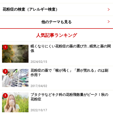
切な医療機関での受診をおすすめいたします。記事内容は執筆者
個人の見解によるものであり、全ての方への有効性を保証するも
花粉症の検査（アレルギー検査）
のではありません。当サイトで提供する情報に基づいて被ったい
かなる損害についても、当社、各ガイド、その他当社と契約した
情報提供者は一切の責任を負いかねます。
他のテーマも見る
免責事項
人気記事ランキング
眠くなりにくい花粉症の薬の選び方…眠気と薬の関
1
係
2024/02/15
花粉症の薬で「喉が渇く」「唇が荒れる」のは副
2
作用？
2017/04/02
ブタクサなどキク科の花粉飛散量がピーク！秋の
3
花粉症
2022/10/17