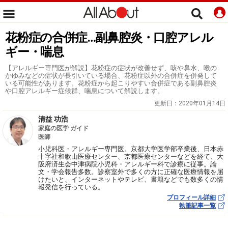
花粉症の合併症…副鼻腔炎・口腔アレル
ギー・喘息
【アレルギー専門医が解説】花粉症の症状が改善せず、咳や鼻水、喉の
かゆみなどの症状が長引いている場合、花粉症以外の合併症を併発して
いる可能性があります。花粉症から起こりやすい合併症である副鼻腔炎
や口腔アレルギー症候群、喘息について解説します。
更新日：
2020年01月14日
清益 功浩
家庭の医学 ガイド
医師
小児科医・アレルギー専門医。京都大学医学部卒業後、日本赤
十字社和歌山医療センター、京都医療センターなどを経て、大
阪府済生会中津病院小児科・アレルギー科で診療に従事。論
文・学会報告多数。診察室外で多くの方に正確な医療情報を届
けたいと、インターネットやテレビ、書籍などでも数多くの情
報発信を行っている。
プロフィール詳細
執筆記事一覧