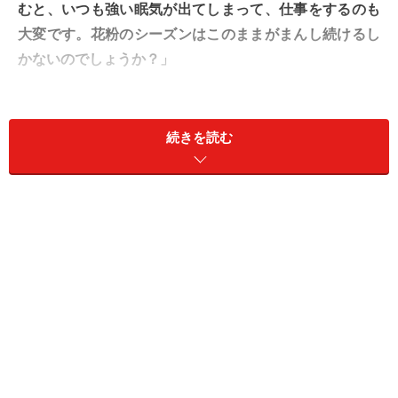
むと、いつも強い眠気が出てしまって、仕事をするのも
大変です。花粉のシーズンはこのままがまんし続けるし
かないのでしょうか？」
A. 眠くなりにくい薬もあります。合う薬は
続きを読む
人それぞれなので、主治医に相談を
花粉症の内服薬の中でも、鼻水やくしゃみの症状を抑え
てくれるのが「抗ヒスタミン薬」です。症状を軽減する
効果がある一方で、副作用の眠気に悩まされる人は少な
くありません。