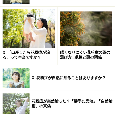
いるものの、眠気を抑えている薬としては、『アレジオ
ン』という名前で知られている「エピナスチン」なども
あります。
花粉症の薬にはさまざまな種類のものがあり、効果や副
作用の強さも人によって個人差があります。自分自身に
合う薬を使うのが最も有効ですので、まずは主治医に相
Q. 「出産したら花粉症が治
眠くなりにくい花粉症の薬の
談して、合う薬を見つけることをおすすめします。どの
る」って本当ですか？
選び方…眠気と薬の関係
タイプの薬が合うかがわかれば、市販薬として販売され
ているものも上手に活用できます。できるだけ眠気の少
ない薬を見つけて、つらい花粉症の季節を乗り切りって
Q. 花粉症が自然に治ることはありますか？
ください。
それぞれの薬について、さらに詳しく知りたい方は、
花粉症が突然治った？「勝手に完治」「自然治
癒」の真偽
「
眠くなりにくい花粉症の薬の選び方…眠気と薬の関
係
」をご覧ください。