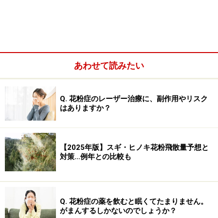
あわせて読みたい
Q. 花粉症のレーザー治療に、副作用やリスク
近年では、眠気の副作用を抑えた抗ヒスタミン薬もあり
はありますか？
ます。よく知られているのが、『アレグラ』という名前
で知られている「フェキソフィナジン」と、『クラリチ
【2025年版】スギ・ヒノキ花粉飛散量予想と
ン』という名前で知られている「ロラタジン」です。こ
対策…例年との比較も
れらの薬は、眠気による車の運転のリスクも少ないこと
が認められており、添付文書にも服用時の自動車運転等
を控えるようにといった注意も記載されていません。
Q. 花粉症の薬を飲むと眠くてたまりません。
がまんするしかないのでしょうか？
「車の運転等危険を伴う機械の操作に注意」と書かれて