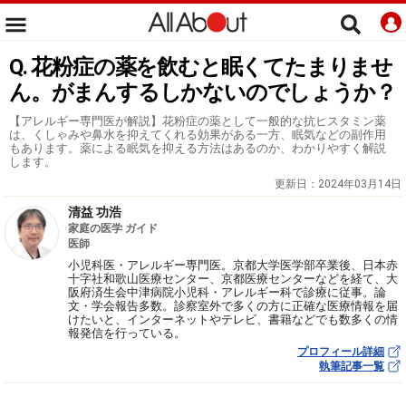
Q. 花粉症の薬を飲むと眠くてたまりませ
ん。がまんするしかないのでしょうか？
【アレルギー専門医が解説】花粉症の薬として一般的な抗ヒスタミン薬
は、くしゃみや鼻水を抑えてくれる効果がある一方、眠気などの副作用
もあります。薬による眠気を抑える方法はあるのか、わかりやすく解説
します。
更新日：
2024年03月14日
清益 功浩
家庭の医学 ガイド
医師
小児科医・アレルギー専門医。京都大学医学部卒業後、日本赤
十字社和歌山医療センター、京都医療センターなどを経て、大
阪府済生会中津病院小児科・アレルギー科で診療に従事。論
文・学会報告多数。診察室外で多くの方に正確な医療情報を届
けたいと、インターネットやテレビ、書籍などでも数多くの情
報発信を行っている。
プロフィール詳細
執筆記事一覧