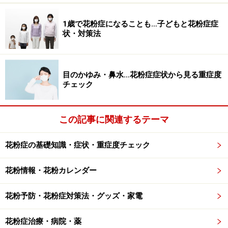
※記事内容は執筆時点のものです。最新の内容をご確認くださ
1歳で花粉症になることも…子どもと花粉症症
い。
状・対策法
※当サイトにおける医師・医療従事者等による情報の提供は、診
断・治療行為ではありません。診断・治療を必要とする方は、適
切な医療機関での受診をおすすめいたします。記事内容は執筆者
個人の見解によるものであり、全ての方への有効性を保証するも
目のかゆみ・鼻水…花粉症症状から見る重症度
のではありません。当サイトで提供する情報に基づいて被ったい
チェック
かなる損害についても、当社、各ガイド、その他当社と契約した
情報提供者は一切の責任を負いかねます。
免責事項
この記事に関連するテーマ
花粉症の基礎知識・症状・重症度チェック
花粉情報・花粉カレンダー
花粉予防・花粉症対策法・グッズ・家電
花粉症治療・病院・薬