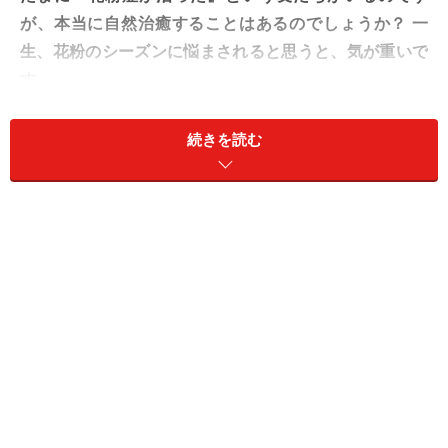
が、本当に自然治癒することはあるのでしょうか？ 一
生、花粉のシーズンに悩まされると思うと、気が重いで
す」
続きを読む
A. 勝手に治る可能性は低いですが、ゼロで
はありません
個人の体験談として「花粉症が治った」という話を耳に
することがあるかもしれませんが、大人になるにつれて
症状が和らぐ傾向が高い気管支喘息やアトピー性皮膚炎
などと異なり、花粉症が自然に治る可能性は、残念なが
ら高くはありません。