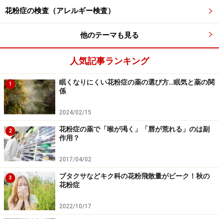
かなる損害についても、当社、各ガイド、その他当社と契約した
花粉症の検査（アレルギー検査）
情報提供者は一切の責任を負いかねます。
免責事項
他のテーマも見る
人気記事ランキング
眠くなりにくい花粉症の薬の選び方…眠気と薬の関
1
係
2024/02/15
花粉症の薬で「喉が渇く」「唇が荒れる」のは副
2
作用？
2017/04/02
ブタクサなどキク科の花粉飛散量がピーク！秋の
3
花粉症
2022/10/17