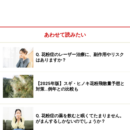
あわせて読みたい
Q. 花粉症のレーザー治療に、副作用やリスク
はありますか？
医師としては、「治った」という自己申告も、やや疑わ
【2025年版】スギ・ヒノキ花粉飛散量予想と
しいのではと考えてしまいます。花粉症の症状は、その
対策…例年との比較も
年の花粉の飛散量や、その時の個人の体調によっても出
方が変わります。花粉の量や体調によっては、ほとんど
症状が出ず「治った！」と感じるシーズンもあるかもし
Q. 花粉症の薬を飲むと眠くてたまりません。
れません。治ったという話と同様に「再発した」という
がまんするしかないのでしょうか？
話もまたよく聞きますので、実際に「治った」のではな