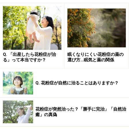
く、たまたま運よく、「花粉症の症状が出なかった年が
あっただけ」ということが多いのではないかと思いま
す。1～2年落ち着いていたとしても、その次の年に症状
が出たならば、花粉症が治ったと言えないわけです。ま
た、「治った」と確実に判断できる検査方法がなく、本
当に治った人が病院を受診することはないでしょうか
ら、実際に「治った割合」の調査がしにくいとも言われ
Q. 「出産したら花粉症が治
眠くなりにくい花粉症の薬の
ています。
る」って本当ですか？
選び方…眠気と薬の関係
一方で、「花粉症が治った」という調査報告もありま
す。調査によって差がありますが、ある報告によると、
Q. 花粉症が自然に治ることはありますか？
スギ花粉症の自然治癒率は「12.7％」とされています（※
福井大学病院の調査で、20代から40代の同一人物の変化
を10年間追跡したもの。『鼻アレルギー診療ガイドライ
花粉症が突然治った？「勝手に完治」「自然治
癒」の真偽
ン2020』より）。「12.7％」という数値を高いと見るか
低いと見るかは難しいところですが、実際に花粉症が治