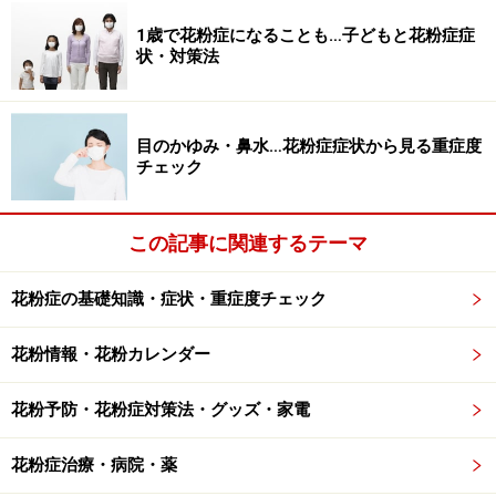
ったという人もいるのでしょう。また、高齢者の花粉症
1歳で花粉症になることも…子どもと花粉症症
の有病率が低いことからも、自然治癒する人が一定数い
状・対策法
る可能性も考えられます。
もし花粉症の症状が、1～2年ではなく、3年間、5年間と
目のかゆみ・鼻水…花粉症症状から見る重症度
いう長期にわたって全く出なければ、「治った」と考え
チェック
てもよいかもしれません。
この記事に関連するテーマ
さらに詳しく知りたい方は「
花粉症が突然治った？「勝
手に完治」「自然治癒」の真偽
」をあわせてご覧くださ
花粉症の基礎知識・症状・重症度チェック
い。
花粉情報・花粉カレンダー
※記事内容は執筆時点のものです。最新の内容をご確認くださ
い。
※当サイトにおける医師・医療従事者等による情報の提供は、診
花粉予防・花粉症対策法・グッズ・家電
断・治療行為ではありません。診断・治療を必要とする方は、適
切な医療機関での受診をおすすめいたします。記事内容は執筆者
花粉症治療・病院・薬
個人の見解によるものであり、全ての方への有効性を保証するも
のではありません。当サイトで提供する情報に基づいて被ったい