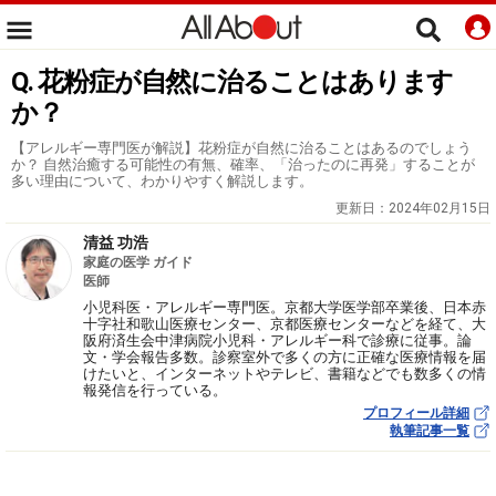
Q. 花粉症が自然に治ることはあります
か？
【アレルギー専門医が解説】花粉症が自然に治ることはあるのでしょう
か？ 自然治癒する可能性の有無、確率、「治ったのに再発」することが
多い理由について、わかりやすく解説します。
更新日：
2024年02月15日
清益 功浩
家庭の医学 ガイド
医師
小児科医・アレルギー専門医。京都大学医学部卒業後、日本赤
十字社和歌山医療センター、京都医療センターなどを経て、大
阪府済生会中津病院小児科・アレルギー科で診療に従事。論
文・学会報告多数。診察室外で多くの方に正確な医療情報を届
けたいと、インターネットやテレビ、書籍などでも数多くの情
報発信を行っている。
プロフィール詳細
執筆記事一覧