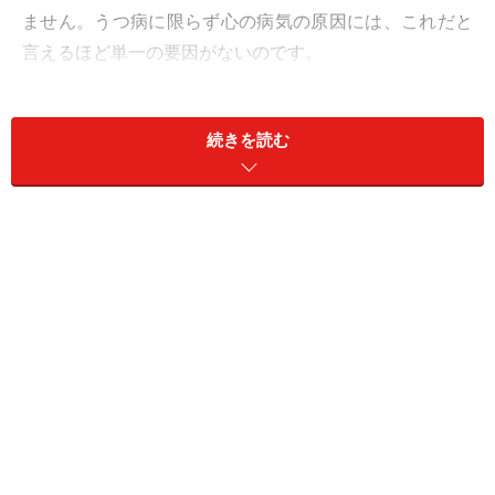
ません。うつ病に限らず心の病気の原因には、これだと
言えるほど単一の要因がないのです。
また、体の病気の場合は、誰に対しても大体同じ原因で
続きを読む
起こります。例えばインフルエンザなら、体内にインフ
ルエンザウイルスが侵入して増殖し、組織や臓器を攻撃
し始めるという共通の原因とメカニズムが分かっていま
す。これに対して心の病気は、それぞれの人の体質的な
要因、心理的要因、社会・環境的要因が複合的に関与し
て生じます。