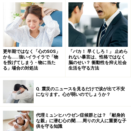
ベルで決まる病気への親和性です。うつ病、統合失調症
など多くの心の病気では脳内の神経伝達物質の働きに問
題が生じている事がわかっています。神経伝達物質の働
きを決める要素として、神経伝達物質を分解する酵素、
神経伝達物質が結合する受容体の構造などは遺伝子レベ
ルで決まるので本人の生まれつきの要素は心の病気の大
きな原因の一つになります。
更年期ではなく「心のSOS」
「バカ！ 早くしろ！」 止めら
かも……強いイライラで「物
れない暴言は、性格ではなく
を投げてしまう・物に当た
脳のせい？ 衝動性を抑え社会
しかし、心の病気になるかどうかは生まれつきだけでは
る」場合の対処法
生活を守る方法
決まりません。全く同じ遺伝子を持つ双子において、そ
の一人に心の病気が生じても、もう一人は同じ病気に必
Q. 震災のニュースを見るだけで涙が出て不安
ずしもなる訳でない事が分かっています。以下のような
になります。心が弱いのでしょうか？
心理的要因、社会・環境的要因も重要です。
親の死別など、小児期の辛い体験
代理ミュンヒハウゼン症候群とは？ 「献身的
な親」に潜む心の闇……周りの大人に重要な子
供を守る知識
劣等感や現実対処能力を低下させるような思考パタ