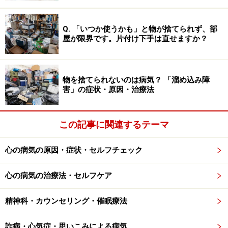
ーンの形成
Q. 「いつか使うかも」と物が捨てられず、部
屋が限界です。片付け下手は直せますか？
心理的サポートの得にくい生活環境
転職、転居など生活環境の変化
物を捨てられないのは病気？ 「溜め込み障
害」の症状・原因・治療法
職場の人間関係などストレスの多い生活環境
この記事に関連するテーマ
心の病気の原因・症状・セルフチェック
心の病気に関係する脳内神経伝達物質
セロトニン、ドーパミン、ノルアドレナリ
心の病気の治療法・セルフケア
ン……
精神科・カウンセリング・催眠療法
神経伝達物質とは神経細胞から次の神経細胞へ情報をリ
レーする物質です。後ろの神経細胞は前の神経細胞から
詐病・心気症・思いこみによる病気