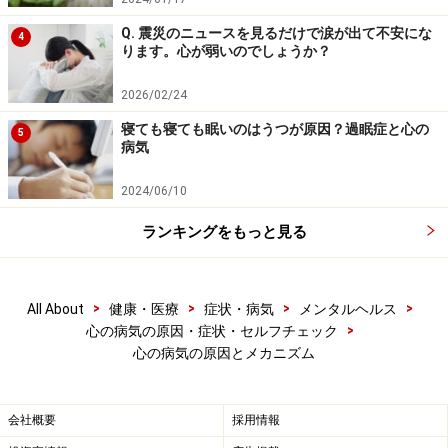
質の働きが乱れやすい状態になっていて、必ずしも重大
なストレスとは限らないのですが、何らかのストレスが
Q. 震災のニュースを見るだけで涙が出て不安にな
4
ります。心が弱いのでしょうか？
きっかけとなって発生すると大まかに理解する事ができ
ます。
2026/02/24
寝ても寝ても眠いのはうつが原因？過眠症と心の
5
心の病気には数多くの病気がありますが、その多くは
病気
「気分障害」「不安障害」「精神病性障害」の3つのカ
2024/06/10
テゴリーに含まれるので、
次のページ
は、うつ病や躁鬱
病を含む気分障害について詳しく述べます。
ランキングをもっと見る
＜All About関連＞
>
>
>
>
All About
健康・医療
症状・病気
メンタルヘルス
職場の人間関係と心の病気
>
心の病気の原因・症状・セルフチェック
心の病気の原因とメカニズム
気づいていますか？心に潜むコンプレックス
あなたを不幸にする３つの思考パターン
ストレス0！ でも甲状腺のせいでうつ病に…
会社概要
採用情報