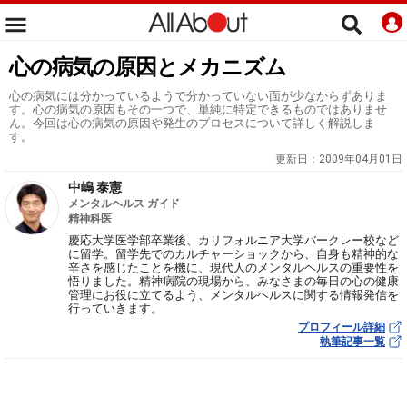
心の病気の原因とメカニズム
心の病気には分かっているようで分かっていない面が少なからずありま
す。心の病気の原因もその一つで、単純に特定できるものではありませ
ん。今回は心の病気の原因や発生のプロセスについて詳しく解説しま
す。
更新日：
2009年04月01日
中嶋 泰憲
メンタルヘルス ガイド
精神科医
慶応大学医学部卒業後、カリフォルニア大学バークレー校など
に留学。留学先でのカルチャーショックから、自身も精神的な
辛さを感じたことを機に、現代人のメンタルヘルスの重要性を
悟りました。精神病院の現場から、みなさまの毎日の心の健康
管理にお役に立てるよう、メンタルヘルスに関する情報発信を
行っていきます。
プロフィール詳細
執筆記事一覧