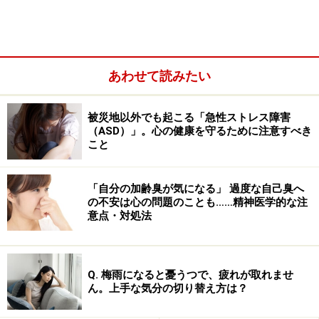
あわせて読みたい
被災地以外でも起こる「急性ストレス障害
（ASD）」。心の健康を守るために注意すべき
少し複雑な心の病気の原因と、発生プロセスについて、
こと
以下で解説します。
「自分の加齢臭が気になる」 過度な自己臭へ
の不安は心の問題のことも……精神医学的な注
心の病気の原因は複合的！
意点・対処法
心の病気は本人の体質的な要因、心理的要因、社会・環
境的要因が複合的に寄与して生じます。
Q. 梅雨になると憂うつで、疲れが取れませ
ん。上手な気分の切り替え方は？
体質的な要因とは本人の生まれつき、つまり、遺伝子レ