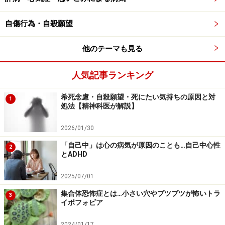
神経伝達物質を受け取る事によって、さまざまな情報が
伝えられます。脳内神経伝達物質にはセロトニン、ドー
自傷行為・自殺願望
パミン、ノルアドレナリンなどがあり、それぞれ幅広い
生理機能を担っています。
他のテーマも見る
心の病気の詳細なメカニズムは不明とは言え、多くの心
人気記事ランキング
の病気では脳内神経伝達物質の働きに問題が生じている
希死念慮・自殺願望・死にたい気持ちの原因と対
事が分かっています。例えば、気分が大きく落ち込んで
1
処法【精神科医が解説】
しまい、日常生活に多大な支障が生じる「うつ病」の時
は、セロトニンの働きに問題が生じ、また、幻覚や妄想
2026/01/30
など現実と非現実の境界がぼやけてしまう症状が特徴的
「自己中」は心の病気が原因のことも…自己中心性
2
とADHD
な「統合失調症」ではドーパミンの働きに問題が生じて
いる事が分かっています。
2025/07/01
集合体恐怖症とは…小さい穴やブツブツが怖いトラ
3
結局、心の病気は体質的にある程度なりやすい人が上記
イポフォビア
の心理的、社会・環境的要因によって、脳内神経伝達物
2024/01/17