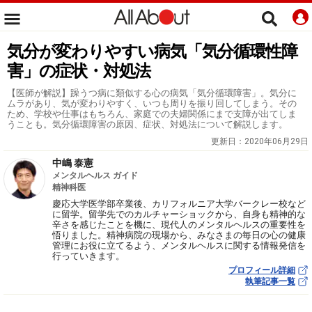
気分が変わりやすい病気「気分循環性障
害」の症状・対処法
【医師が解説】躁うつ病に類似する心の病気「気分循環障害」。気分に
ムラがあり、気が変わりやすく、いつも周りを振り回してしまう。その
ため、学校や仕事はもちろん、家庭での夫婦関係にまで支障が出てしま
うことも。気分循環障害の原因、症状、対処法について解説します。
更新日：
2020年06月29日
中嶋 泰憲
メンタルヘルス ガイド
精神科医
慶応大学医学部卒業後、カリフォルニア大学バークレー校など
に留学。留学先でのカルチャーショックから、自身も精神的な
辛さを感じたことを機に、現代人のメンタルヘルスの重要性を
悟りました。精神病院の現場から、みなさまの毎日の心の健康
管理にお役に立てるよう、メンタルヘルスに関する情報発信を
行っていきます。
プロフィール詳細
執筆記事一覧