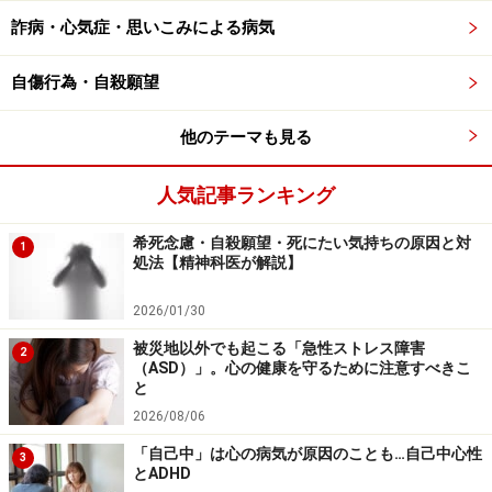
り関わっています。心の病気の要因として脳内での神経
詐病・心気症・思いこみによる病気
伝達物質の働きは重要ですが、これは遺伝子で大まかに
決定されている事で、双子や親類の遺伝的な研究から、
自傷行為・自殺願望
気分循環性障害は躁うつ病と関連している事も分かって
きています。この疾患の経過において、その気分の振幅
他のテーマも見る
による症状がより顕著になってしまい、躁うつ病に、い
わばレベルアップする場合が、全体の約3分の1程度あり
人気記事ランキング
ます。
希死念慮・自殺願望・死にたい気持ちの原因と対
1
処法【精神科医が解説】
気分循環性障害の経過は、気分の振幅への本人の対処の
仕方でかなり違いが出てきます。例えば、何か打ち込め
2026/01/30
るものを持っている人が気分が高揚した軽躁状態の時、
被災地以外でも起こる「急性ストレス障害
2
（ASD）」。心の健康を守るために注意すべきこ
長時間エネルギッシュにその事へ没頭して、本人の持つ
と
能力が発揮できたなら、大きな成果が生まれるでしょ
2026/08/06
う。しかし、落ち込んだ時にアルコールに頼ってしまっ
「自己中」は心の病気が原因のことも…自己中心性
3
た場合、経過の違いは明らかです。
とADHD