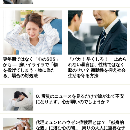
■抑うつ状態
気分の落ち込み
興味の喪失
睡眠、食欲の変化
口数が少なくなる
疲れ易い
更年期ではなく「心のSOS」
「バカ！ 早くしろ！」 止めら
集中力の低下
かも……強いイライラで「物
れない暴言は、性格ではなく
を投げてしまう・物に当た
脳のせい？ 衝動性を抑え社会
自責の念を感じる
る」場合の対処法
生活を守る方法
死にたい気持ちが生じる
Q. 震災のニュースを見るだけで涙が出て不安
になります。心が弱いのでしょうか？
こうした気分循環性障害の症状は、代表的な心の病気の
１つ、躁うつ病に類似していますが、症状自体は躁うつ
病ほど深刻なものではなく、それが両者の違いとも言え
代理ミュンヒハウゼン症候群とは？ 「献身的
ます。また、症状が慢性的に（少なくとも2年以上、若
な親」に潜む心の闇……周りの大人に重要な子