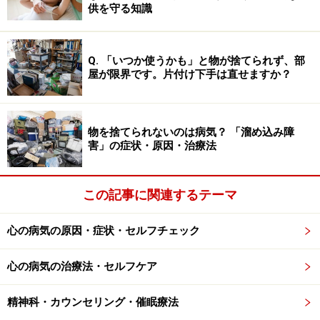
供を守る知識
年者では1年以上）続いていて、いわば、本人の気質に
近くなっている事も大きな特徴です。
Q. 「いつか使うかも」と物が捨てられず、部
屋が限界です。片付け下手は直せますか？
トラウマが関与？ 気分性循環障害の原因と
経過
物を捨てられないのは病気？ 「溜め込み障
気分循環性障害は多くの場合、10～20代の若い年齢から
害」の症状・原因・治療法
始まります。気分循環性障害の原因として、幼少時のト
ラウマの関与が示唆されています。トラウマによる悲し
この記事に関連するテーマ
みから心を防御する為に、無理に気分を高揚させて悲し
みを否認しようとしても、偽りの高揚気分はすぐに本当
心の病気の原因・症状・セルフチェック
の悲しい気持ちに変わってしまう（＝気分の循環が生じ
る）といった説で、なかなか説得力があると思います。
心の病気の治療法・セルフケア
また、気分循環性障害の原因には生物学的な要素もかな
精神科・カウンセリング・催眠療法