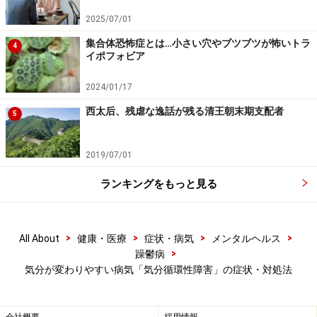
2025/07/01
気分循環性障害の治療法……病院での薬物療
集合体恐怖症とは…小さい穴やブツブツが怖いトラ
4
イポフォビア
法・心理療法
2024/01/17
気分循環性障害の治療は躁うつ病に対する治療と同様
で、薬物療法と心理療法によって気分の変動に対処して
西太后、残虐な逸話が残る清王朝末期支配者
5
いく必要があります。薬物療法によって気分を治療薬の
力で安定化させると共に、心理療法を行なうことで、本
2019/07/01
人が自分の問題を理解し、気分の振幅により効果的に対
ランキングをもっと見る
処できるように導いていきます。
もしも気分の振幅が大きく、日常生活で何か問題が生じ
>
>
>
>
All About
健康・医療
症状・病気
メンタルヘルス
ている時は日記を付けてみることをおすすめします。日
>
躁鬱病
記をつけることは、その毎日に起きている問題を見逃さ
気分が変わりやすい病気「気分循環性障害」の症状・対処法
ないためにも、そして、その問題と気分との密接な関わ
りや問題の意外な深刻さに気付くためにも役立つもので