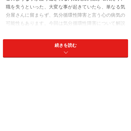
職を失うといった、大変な事が起きていたら、単なる気
分屋さんに留まらず、気分循環性障害と言う心の病気の
可能性もあります。今回は気分循環性障害について解説
します。
続きを読む
＜目次＞
気分循環性障害の症状・セルフチェック
トラウマが関与？ 気分性循環障害の原因と経過
気分循環性障害の治療法……病院での薬物療法・心理
療法
気分循環性障害の症状・セルフチェック
気分循環性障害では気分が高揚している軽躁状態と落ち