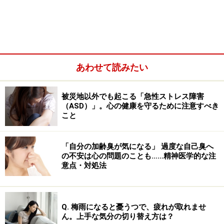
込んでいる抑うつ状態の間を行き来し、躁でもうつでも
ない普通の状態が、ある一定の期間、具体的には2ヶ月
間も続きません。軽躁状態、抑うつ状態ではそれぞれ以
下のような症状が現れやすいです。
あわせて読みたい
■軽躁状態
被災地以外でも起こる「急性ストレス障害
自信過剰で楽観的になる
（ASD）」。心の健康を守るために注意すべき
イライラが強く、気が散りやすい
こと
怒りを爆発させやすい
「自分の加齢臭が気になる」 過度な自己臭へ
短い睡眠で十分になる
の不安は心の問題のことも……精神医学的な注
話し出すと止まらない
意点・対処法
考えが次から次へと湧いてくる
羽目をはずしやすい
Q. 梅雨になると憂うつで、疲れが取れませ
ん。上手な気分の切り替え方は？