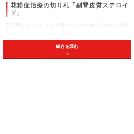
花粉症治療の切り札「副腎皮質ステロイ
ド」
花粉症によるくしゃみや鼻づまりのために眠れない状態
は、花粉症の中でも最重症といえます。花粉症の標準的
な治療方法をまとめた「鼻アレルギー診療ガイドライン
続きを読む
2016年版」では、
最重症の患者には、抗ヒスタミン薬や
抗アレルギー薬とともに、副腎皮質ステロイドを4～7日
間、内服することが勧められています。
つまり、副腎皮
質ステロイドは、花粉症治療の最後の切り札とも言える
でしょう。
副腎皮質ステロイドは、気管支喘息（ぜんそく）や膠原
（こうげん）病などのアレルギーが原因の病気の治療に
も、広く使われています。これはもともと、腎臓の上に
ある「副腎」という器官から分泌されているホルモン