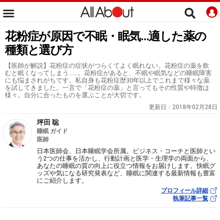
花粉症が原因で不眠・眠気…適した薬の
種類と選び方
【医師が解説】花粉症の症状がつらくてよく眠れない。花粉症の薬を飲
むと眠くなってしまう……。花粉症があると、不眠や眠気などの睡眠障害
にも悩まされがちです。私自身も花粉症歴30年以上でこれまで様々な薬
を試してきました。一言で「花粉症の薬」と言ってもその性質や特徴は
様々。自分に合ったものを選ぶことが大切です。
更新日：
2018年02月28日
坪田 聡
睡眠 ガイド
医師
日本医師会、日本睡眠学会所属。ビジネス・コーチと医師とい
う2つの仕事を活かし、行動計画と医学・生理学の両面から、
あなたの睡眠の質の向上に役立つ情報をお届けします。快眠グ
ッズや気になる研究発表など、睡眠に関連する最新情報も豊富
にご紹介します。
プロフィール詳細
執筆記事一覧