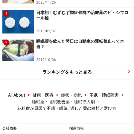
くが、第1世代の抗ヒスタミン薬だからです。
2025/11/26
日本初！むずむず脚症候群の治療薬のビ・シフロ
4
ール錠
第1世代というだけあって、これらの薬は以前から使わ
れていて、効果があることは実証済みです。しかし、眠
2010/02/07
気の副作用が出る割合は、病院でもらう第2世代の抗ヒ
睡眠薬を飲んだ翌日は自動車の運転禁止って本
5
スタミン薬に比べて数倍です。
当？
2019/10/06
眠気の少ない第2世代の抗ヒスタミン薬
の中でも、特に
アレジオン
（ベーリンガーインゲルハイム）や
エバステ
ランキングをもっと見る
ル
（大日本住友・明治製菓）、
タリオン
（田辺三菱）な
どの薬は、眠気の発生率が2％未満と極めて少ないこと
が、副作用の調査で分かっています。
>
>
>
>
All About
健康・医療
症状・病気
不眠・睡眠障害
>
睡眠薬・睡眠改善薬・睡眠導入剤
花粉症が原因で不眠・眠気…適した薬の種類と選び方
また、クシャミや鼻水はそれ程でもないけれど、
鼻づま
りが強い方
には、
バイナス
（日本新薬）や
オノン
（小
野）、
アイピーディ
（大鵬）などが適している場合があ
会社概要
採用情報