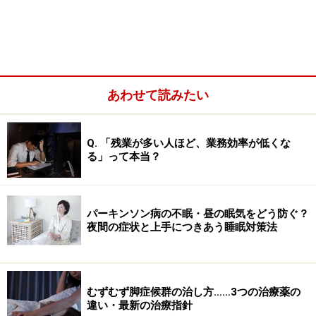
で、炎症やストレスから体を守ってくれているもので
す。作用は強力で、薬を飲んでから半日から2～3日後に
は、効果が実感できます。
ただし、効果が高い分、副作用にも少し注意が必要で
あわせて読みたい
す。内服薬を短期間だけ使用するときには起きにくいで
すが、月経の異常や糖尿病の悪化などの副作用が出るこ
とがあります。副腎皮質ステロイドの使用や中止にあた
Q. 「残業が多い人ほど、業務効率が低くな
る」って本当？
っては、花粉症の専門の医師と十分に相談してくださ
い。
パーキンソン病の不眠・昼の眠気をどう防ぐ？
夜間の症状と上手につきあう睡眠対策法
薬の数を少なくしたい人に向いている「セ
レスタミン」
むずむず脚症候群の治し方……3つの治療薬の
違い・最新の治療指針