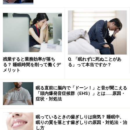
花粉症の症状に睡眠障害が加わると、とても大変です。一
刻も早く、しっかりと治療しましょう！
「飲む薬の数を、なるべく少なくしたい」という方のた
めには、医師の処方箋が必要な薬ですが、
セレスタミン
（高田）が向いていると言えるでしょう。
これは
抗ヒスタミン薬と副腎皮質ステロイドの2つの成
残業すると業務効率が落ち
Q. 「眠れずに死ぬことがあ
分
が、1粒の錠剤の中に含まれています。
また、副腎皮
る？ 睡眠時間を削って働くデ
る」って本当ですか？
質ステロイドは苦い薬が多いのですが、このセレスタミ
メリット
ンはあまり苦さを感じません。
眠る直前に脳内で「ドーン！」と音が聞こえる
私も抗ヒスタミン薬の効果が弱くて、くしゃみ・鼻水・
「頭内爆発音症候群（EHS）」とは……原因・
症状・対処法
鼻づまり・目のかゆみに苦しめられた年がありました。
しかし、セレスタミンを飲み始めた翌日には、つらい症
眠っているときの歯ぎしりは病気？ 睡眠中、
状のほとんどがなくなり、自分がこんなに効くのならも
眠りの質を落とす歯ぎしりの原因・対処法・治
っと早くから飲めばよかったと驚いたものです。
し方