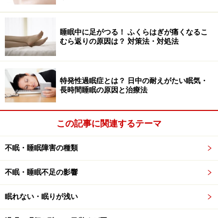
しかしセレスタミンはとても良い薬なのですが、注意も
睡眠中に足がつる！ ふくらはぎが痛くなるこ
必要です。飲んだ後に眠くなることがあります。自動車
むら返りの原因は？ 対策法・対処法
の運転など危険を伴う機械の操作は控えてください。飲
み続けると体が薬に慣れてきて、眠くなくなることもあ
りますので、医師と相談しながら治療を進めると良いで
特発性過眠症とは？ 日中の耐えがたい眠気・
しょう。
長時間睡眠の原因と治療法
また、副腎皮質ステロイドは、高血糖や肥満などの副作
この記事に関連するテーマ
用を起こすことがあります。セレスタミンを飲むのは、
症状が強い時期だけにしておきましょう。
不眠・睡眠障害の種類
不眠・睡眠不足の影響
昼間の眠気がつらい人は「第2世代の抗ヒス
タミン薬」
眠れない・眠りが浅い