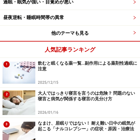
過眠・眠気が強い・目覚めが悪い
昼間の眠気の原因は、春の気候ばかりではありません
昼夜逆転・睡眠時間帯の異常
花粉症の人が悩まされる日中の眠気の原因は、大きく分
他のテーマも見る
けて2つあります。
人気記事ランキング
1. くしゃみ・鼻づまりで夜によく眠れず、睡眠不足にな
飲むと眠くなる薬一覧…副作用による薬剤性過眠に
って日中も眠い
1
注意
2．花粉症の薬の副作用で眠い
2025/12/15
1への対策については、上で解説しました。ここでは、2
大人ではっきり寝言を言うのは危険？ 問題のない
2
寝言と病気が関係する寝言の見分け方
の花粉症の薬自体による眠気の解決方法をご紹介しま
す。
2026/01/16
なまけ、居眠りではない！ 耐え難い日中の眠気が
3
薬局で買える花粉症の市販薬は、飲んだ後しばらくする
起こる「ナルコレプシー」の症状・原因・治療法
と眠くなることがよくあります。それは、薬局の薬の多