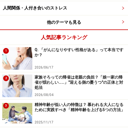
人間関係・人付き合いのストレス
他のテーマも見る
人気記事ランキング
Q. 「がんになりやすい性格がある」って本当です
1
か？
2026/06/17
家族そろっての帰省は老親の負担？「娘一家の帰
2
省が煩わしい……」"迎える側の憂うつ"の正体と対
処法
2026/08/04
精神年齢が低い人の特徴は？ 慕われる大人になる
3
ために実践すべき「精神年齢を上げる5つの方法」
2025/11/17