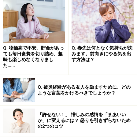
では、次のページではそのバランスの取り方について、
私なりのアドバイスをお伝えしたいと思います。
次のページでは、「仮面」に支配されずに生きるための
コツについてご紹介します。＞＞次のページへ
Q. 物価高で不安。貯金があっ
Q. 春先は何となく気持ちが沈
ても毎日食費を切り詰め、趣
みます。前向きにやる気を出
※記事内容は執筆時点のものです。最新の内容をご確認くださ
味も楽しめなくなりまし
す方法は？
い。
た……
※当サイトにおける医師・医療従事者等による情報の提供は、診
断・治療行為ではありません。診断・治療を必要とする方は、適
切な医療機関での受診をおすすめいたします。記事内容は執筆者
個人の見解によるものであり、全ての方への有効性を保証するも
Q. 被災経験がある友人を励ますために、どの
のではありません。当サイトで提供する情報に基づいて被ったい
ような言葉をかけるべきでしょうか？
かなる損害についても、当社、各ガイド、その他当社と契約した
情報提供者は一切の責任を負いかねます。
免責事項
「許せない！」 憎しみの感情を「まあいい
か」に変えるには？ 怒りを引きずらないため
の2つのコツ
次のページへ
1
/
2