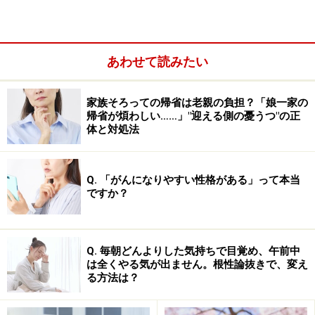
行為でつかまり、世間を驚かせたりするのもその一例で
しょう。また、親の言いなりに生きてきた「大人しい
子」が、凄惨な暴力事件を起こしたりするのもそうでし
あわせて読みたい
ょう。
このように、仮面に縛られて窮屈になりすぎると、思い
家族そろっての帰省は老親の負担？「娘一家の
帰省が煩わしい……」"迎える側の憂うつ"の正
がけない行動に走りやすくなるので要注意なのです。な
体と対処法
かには、それがプラスに働く場合もありますが、上のよ
うに社会的に問題となる行動を起こす危険もあります。
Q. 「がんになりやすい性格がある」って本当
ですか？
仮面に振り回されずにもっと楽に生きるためには、ま
ず、社会と関わる以上、誰でも何らかの
「仮面」をつけ
ながら生きる必要がある
ということを認めてしまうこ
Q. 毎朝どんよりした気持ちで目覚め、午前中
と。その上で、一つの仮面の影響が強くならないよう、
は全くやる気が出ません。根性論抜きで、変え
る方法は？
バランスを取る
ことが必要なのだと私は考えます。