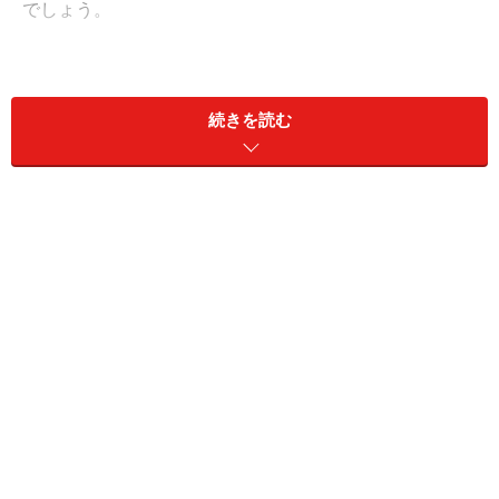
でしょう。
続きを読む
世間を騒がす事件にも
「仮面」が関係している！？
「仮面」のストレスが、思いがけぬ行動に走らせることも
また、一つの仮面の縛りが強すぎてストレスがたまりす
ぎてしまうと、ある日突然、全然別な自分がひょっこり
顔を出して、トラブルを起こすことがあります。
たとえば、真面目で評判だったエリート教師がわいせつ