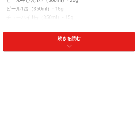
ビール中びん1本（500ml）- 20g
ビール1缶（350ml）- 15g
チューハイ1缶（350ml）- 15g
日本酒1合（180ml）- 22g
焼酎20度1合（180ml）- 28g
続きを読む
ワイン1杯（160ml）- 15g
ウイスキーダブル1杯（60ml）- 20g
参考資料：厚生労働省 健康日本21
それでは、
次のページ
でお待ちかねサプリメントの紹介
です。
※記事内容は執筆時点のものです。最新の内容をご確認くださ
い。
※当サイトにおける医師・医療従事者等による情報の提供は、診
断・治療行為ではありません。診断・治療を必要とする方は、適
切な医療機関での受診をおすすめいたします。記事内容は執筆者
個人の見解によるものであり、全ての方への有効性を保証するも