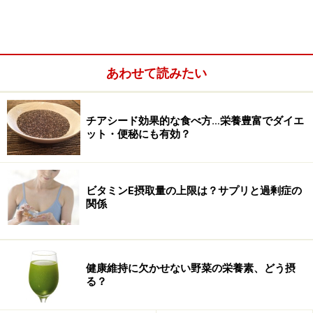
のではありません。当サイトで提供する情報に基づいて被ったい
かなる損害についても、当社、各ガイド、その他当社と契約した
情報提供者は一切の責任を負いかねます。
免責事項
あわせて読みたい
次のページへ
1
/
2
チアシード効果的な食べ方…栄養豊富でダイエ
ット・便秘にも有効？
ビタミンE摂取量の上限は？サプリと過剰症の
関係
健康維持に欠かせない野菜の栄養素、どう摂
る？