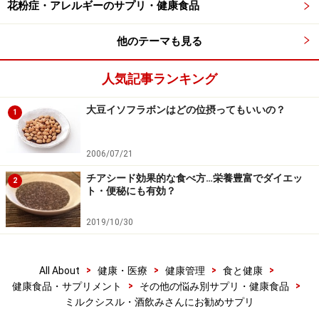
花粉症・アレルギーのサプリ・健康食品
他のテーマも見る
人気記事ランキング
大豆イソフラボンはどの位摂ってもいいの？
1
2006/07/21
チアシード効果的な食べ方…栄養豊富でダイエッ
2
ト・便秘にも有効？
2019/10/30
>
>
>
>
All About
健康・医療
健康管理
食と健康
>
>
健康食品・サプリメント
その他の悩み別サプリ・健康食品
ミルクシスル・酒飲みさんにお勧めサプリ