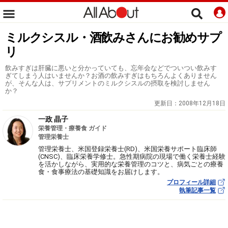
ミルクシスル・酒飲みさんにお勧めサプ
リ
飲みすぎは肝臓に悪いと分かっていても、忘年会などでついつい飲みす
ぎてしまう人はいませんか？お酒の飲みすぎはもちろんよくありません
が、そんな人は、サプリメントのミルクシスルの摂取を検討しません
か？
更新日：
2008年12月18日
一政 晶子
栄養管理・療養食 ガイド
管理栄養士
管理栄養士、米国登録栄養士(RD)、米国栄養サポート臨床師
(CNSC)、臨床栄養学修士。急性期病院の現場で働く栄養士経験
を活かしながら、実用的な栄養管理のコツと、病気ごとの療養
食・食事療法の基礎知識をお届けします。
プロフィール詳細
執筆記事一覧