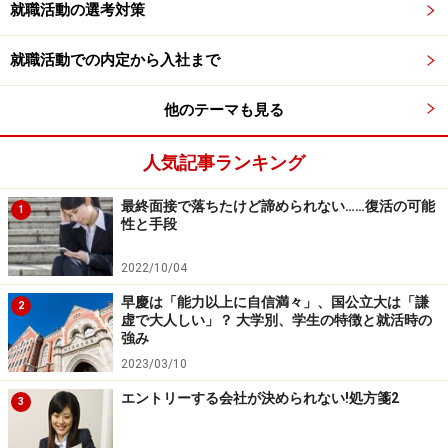
就職活動の選考対策
とも思えます。
就職活動での内定から入社まで
内定辞退の意思は必ず伝えよう
他のテーマも見る
現在の採用活動のシステム上、内定辞退の問題は必ず生
人気記事ランキング
じます。人事担当者だってそのくらいは分かっているは
ずです。内定辞退に後ろめたいことがあるわけではあり
最終面接で落ちたけど諦められない……復活の可能
1
性と手段
ません。しかし、会社側も時間や人を割いて、採用活動
を行っています。自分のために時間を使ってくれた会社
2022/10/04
に敬意を払って、内定辞退の意思はしっかりと伝えまし
早慶は「能力以上に自信満々」、国公立大は「謙
2
ょう。
虚で大人しい」？ 大学別、学生の特徴と就活時の
強み
2023/03/10
また、会社によっては内定の意思を伝える時期を指定さ
れることもあるでしょう。その場合でも、別の会社での
エントリーする会社が決められない!処方箋2
3
選考が進んでいるなどの状況を伝えて、期限を延ばすな