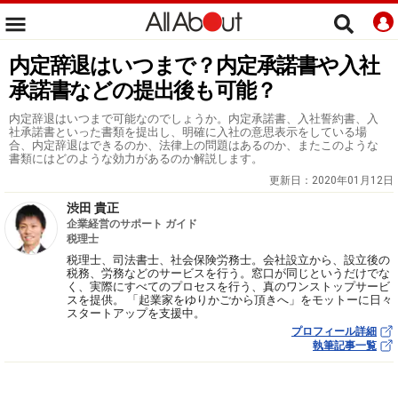
内定辞退はいつまで？内定承諾書や入社
承諾書などの提出後も可能？
内定辞退はいつまで可能なのでしょうか。内定承諾書、入社誓約書、入
社承諾書といった書類を提出し、明確に入社の意思表示をしている場
合、内定辞退はできるのか、法律上の問題はあるのか、またこのような
書類にはどのような効力があるのか解説します。
更新日：
2020年01月12日
渋田 貴正
企業経営のサポート ガイド
税理士
税理士、司法書士、社会保険労務士。会社設立から、設立後の
税務、労務などのサービスを行う。窓口が同じというだけでな
く、実際にすべてのプロセスを行う、真のワンストップサービ
スを提供。 「起業家をゆりかごから頂きへ」をモットーに日々
スタートアップを支援中。
プロフィール詳細
執筆記事一覧