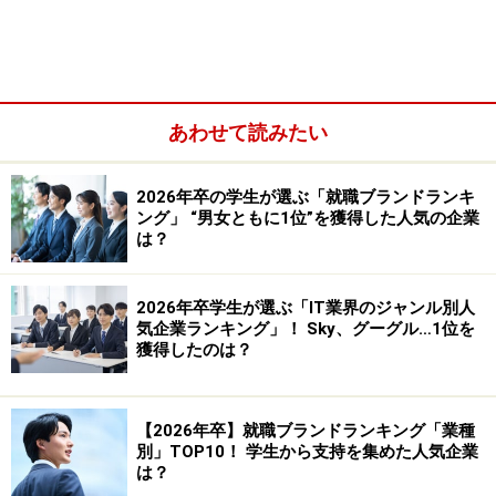
社の意思表示をしている場合はどうでしょうか。会社に
よっては、内定承諾書、入社誓約書など言い方はいろい
ろですが、「必ず入社します」のように書いてある書類
です。しかし、労基法には、「強制労働の禁止」が謳わ
あわせて読みたい
れています。入社承諾書を出したからといって、結局会
社が入社を強制することはできないのです。
2026年卒の学生が選ぶ「就職ブランドランキ
ング」 “男女ともに1位”を獲得した人気の企業
は？
2026年卒学生が選ぶ「IT業界のジャンル別人
気企業ランキング」！ Sky、グーグル…1位を
獲得したのは？
【2026年卒】就職ブランドランキング「業種
別」TOP10！ 学生から支持を集めた人気企業
は？