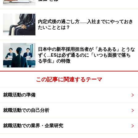
それでは、内定辞退で会社にどのような損害が発生する
内定式後の過ごし方……入社までにやっておき
のでしょうか。採用人数に余裕を持たせた採用活動を行
たいこととは？
っている以上、再募集費用は会社が負担するお金であっ
て、損害ではありません。強いていうなら、内定後の研
日本中の新卒採用担当者が「あるある」とうな
修費用などが該当するかもしれません。
ずく…ESは必ず通るのに「いつも面接で落ち
る学生」の特徴
しかし、実際に数十万円の損害が発生したからといっ
て、それを内定者に賠償させようとする企業はおそらく
この記事に関連するテーマ
ないでしょう。内定者の一方的な都合だったとしても、
学生相手に損害賠償請求を起こすとなると、企業のイメ
就職活動の準備
ージも悪化して採用活動にも影響を及ぼします。損害が
数十万円だとしても、その賠償をさせることで、それ以
就職活動での自己分析
上のマイナスを会社が受けてしまいます。それに、損害
就職活動での業界・企業研究
賠償となると、たいていは裁判沙汰です。個々の内定辞
退に、そこまで時間や労力をかける余裕は会社にはない