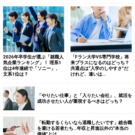
内定辞退の自由と、会社が受けた損害の賠
償は別問題
よく就活の本などで、内定辞退で損害賠償なんて話が書
いてあることがあります。「内定辞退が当然の権利な
2026年卒学生が選ぶ「就職人
「Fラン大学VS専門学校」将
気企業ランキング」！ 理系1
来プラスになるのはどっち？
ら、損害賠償はおかしいじゃないか」なんて思う方もい
位は4年連続で「ソニー」、
共通点は“入学のしやすさ”だ
らっしゃるかもしれません。
しかし、ここで注意しなけ
文系1位は？
けれど、違いは…
ればならないのは、内定辞退の自由と、内定辞退によっ
て会社が損害を受けた場合の賠償は別問題だということ
「やりたい仕事」と「入りたい会社」、就活を
です。
成功させたい人が重視するべきはどっち？
会社員だって、転職は自由です。ただし、もし辞める際
「転勤するくらいなら退職したいです」総合職
に会社に対して何らかの金銭的な損害を与えれば賠償の
を避ける若者たち…年収と昇進以外の“本当の
可能性はあり得るのと同じ話です。
価値”とは