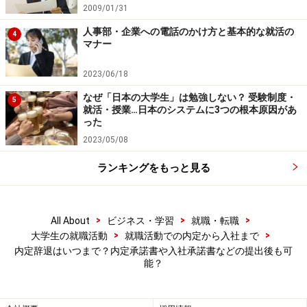
どの交渉も必要になるかもしれません。もちろん、会社
2009/01/31
にも採用の都合があります。交渉がうまくいかないとき
人事部・企業への電話のかけ方と基本的な就活の
4
もあるでしょう。そんな時は、気持ちを切り替えてもう
マナー
一社に集中することが必要です。就活していると、どう
2023/06/18
しても自分本位になりがちです。人生の重大イベントで
なぜ「日本の大学生」は勉強しない？ 受験制度・
すし仕方ないことかもしれませんが、働けば自分の思う
5
就活・授業…日本のシステムに3つの根本原因があ
ようにいかないことなんてもっとたくさんあります。
った
「全て自分の思い通りにいくわけない」と割り切ること
2023/05/08
も大切です。
ランキングをもっと見る
【関連記事】
>
>
>
All About
ビジネス・学習
就職・転職
内定辞退はいつまでにする？時期や辞退するタイミ
>
>
大学生の就職活動
就職活動での内定から入社まで
ング
内定辞退はいつまで？内定承諾書や入社承諾書などの提出後も可
能？
内定式後に辞退してもよい？会社・企業へ伝えるべ
き時期とその内容
入社辞退の注意点とメール文例…就職確定後の断り