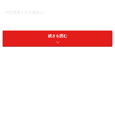
内定辞退をする場合は
複数の企業から内定を受けた場合、必ず内定辞退の問題
が生じます。内定辞退は、法律上は雇用契約の解約申し
続きを読む
入れと同様です。辞退の申し入れをすれば、2週間経過
によって解約となります。「民法上2週間前に伝えれば
退職できる」なんて言われていることと同じ話です。
職業の選択が自由である以上、自分が行きたい会社に行
くことも自由です。会社もそれを承知の上で、より自社
の魅力を伝えるべく採用活動をしています。内定辞退そ
のものは、会社に意思を伝えれば当然に有効で、何の問
題もありません。
それでは、入社承諾書などの書類を提出して、明確に入