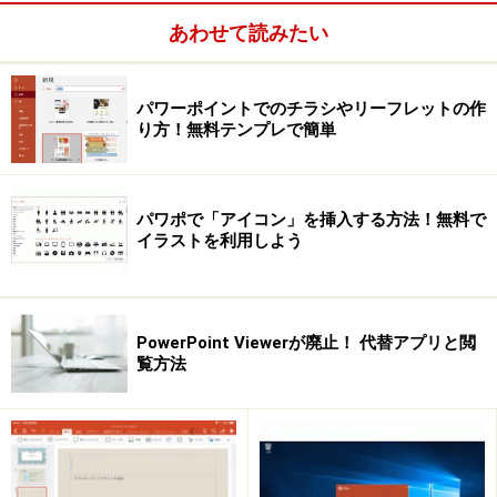
ォントの選び方や、相性のよいフォントの組み合わ
あわせて読みたい
せなどのコツを紹介します。
パワーポイントでのチラシやリーフレットの作
PowerPointで文字が勝手に小さくなるときは
り方！無料テンプレで簡単
箇条書きを入力していたら、突然文字サイズが小さ
くなって慌てたことはありませんか？文字サイズが
小さくなってしまったときの対応策を紹介します。
パワポで「アイコン」を挿入する方法！無料で
イラストを利用しよう
タブを使って文字をぴったり揃える
スライドに入力した文字の右端をぴったり揃えたい
PowerPoint Viewerが廃止！ 代替アプリと閲
ときには、「スペース」を使うのではなく、「タ
覧方法
ブ」の機能を使います。
箇条書きの行頭文字を工夫して表現力アップ
箇条書きの先頭の表示される記号や連番を「行頭文