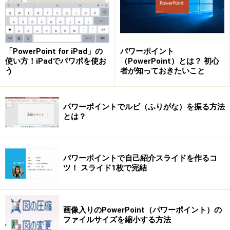
字」と呼びます。連番の振り方にこだわったりイラ
ストを利用するなどして、わかりやすさにこだわっ
てみましょう。
「PowerPoint for iPad」の
パワーポイント
使い方！iPadでパワポを使お
（PowerPoint）とは？ 初心
箇条書きの「行間」と「段落後」の使い分け
う
者が知っておきたいこと
箇条書き同士の上下の間隔を広げたり狭めたりする
ときに使うのが「行間」や「段落後」の機能です。
パワーポイントでルビ（ふりがな）を振る方法
それぞれがどの部分の"アキ"を指しているかを正確
とは？
に理解して使いましょう。
箇条書きの先頭文字をぴったり揃えて右にずらす
パワーポイントで自己紹介スライドを作るコ
ツ！ スライド1枚で完結
プレースホルダに入力した箇条書きの先頭文字を少
しだけ右にずらしたいというときは、「左インデン
トマーカー」を使います。そうすると、複数の箇条
画像入りのPowerPoint（パワーポイント）の
書きの文字数がばらばらでも、先頭文字の位置をぴ
ファイルサイズを縮小する方法
ったり揃えて右にずらすことができます。