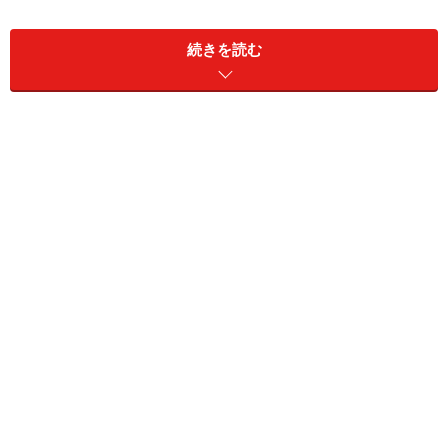
「クリックしてタイトルを入力」や「クリックしてテキ
続きを読む
ストを入力」のメッセージにしたがって操作するだけ
で、適切なサイズ、フォント、色の付いた文字を入力で
きる
【関連記事】
箇条書きをわかりやすく見せる3つのコツ
箇条書きはスライドの中でも頻繁に使うもの。それ
だけに、じっくり吟味した言葉を選ぶことが大切で
す。さらに、箇条書きの見せ方のコツをつかんで聞
き手にアピールしましょう。
フォントの選び方、組合せ方
プレゼン資料では、文字の形も重要な要素です。フ