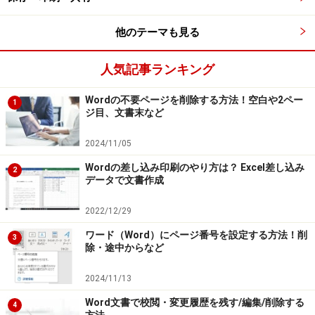
他のテーマも見る
人気記事ランキング
Wordの不要ページを削除する方法！空白や2ペー
1
ジ目、文書末など
2024/11/05
Wordの差し込み印刷のやり方は？ Excel差し込み
2
データで文書作成
2022/12/29
ワード（Word）にページ番号を設定する方法！削
3
除・途中からなど
2024/11/13
Word文書で校閲・変更履歴を残す/編集/削除する
4