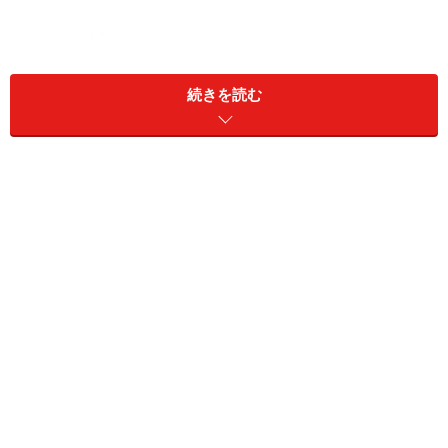
Copyright(c) All About, Inc. All rights reserved.
これは、「このページの著作権はオールアバウト社にあ
続きを読む
りますよ」ということを示しているわけです。ただし、
著作権表示は©ではなく、(c)になっています（表記とし
てはどちらでもよいそうです）。
®……登録商標（Registered Trademark）のことです。商
標のうち、特許庁に登録手続きを行い、登録が認められ
た商標のことを指します。
™……商標（Trademark）のことです。商標とは、商品や
サービスを認識可能とするための標識（文字、図形、記
号、立体的形状など）とされています。
※記事内容は執筆時点のものです。最新の内容をご確認くださ
い。