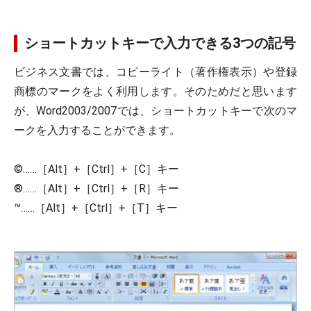
ショートカットキーで入力できる3つの記号
ビジネス文書では、コピーライト（著作権表示）や登録
商標のマークをよく利用します。そのためだと思います
が、Word2003/2007では、ショートカットキーで次のマ
ークを入力することができます。
©……［Alt］+［Ctrl］+［C］キー
®……［Alt］+［Ctrl］+［R］キー
™……［Alt］+［Ctrl］+［T］キー