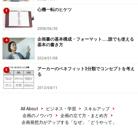
心機一転のヒケツ
3
2008/06/30
企画書の基本構成・フォーマット……誰でも使える
4
基本の書き方
2024/01/08
アーカーのベネフィット3分類でコンセプトを考え
5
る
2013/04/11
>
>
>
All About
ビジネス・学習
スキルアップ
>
>
企画のノウハウ
企画の立て方・まとめ方
企画発想力がアップする「なぜ」「どうやって」