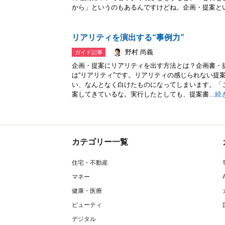
から」というのもあるんですけどね。企画・提案という
リアリティを演出する“事例力”
野村 尚義
ガイド記事
企画・提案にリアリティを出す方法とは？企画書・
は“リアリティ”です。リアリティの感じられない提
い、なんとなく白けたものになってしまいます。「
案してきているな。実行したとしても、提案書...
続
カテゴリー一覧
住宅・不動産
マネー
健康・医療
ビューティ
デジタル