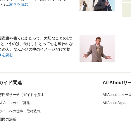
...
続きを読む
提案書を書くにあたって、大切なことの1つ
案というのは、受け手にとって心を奪われな
この人、なんか頭の中のイメージだけで提
きを読む
ガイド関連
All Abou
専門家サーチ（ガイドを探す）
All About ニュー
All Aboutガイド募集
All About Japan
ガイドへの仕事・取材依頼
国民の決断