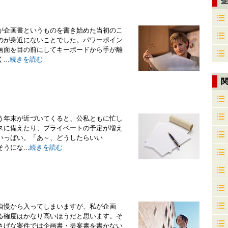
が企画書というものを書き始めた当初のこ
のが身近にないことでした。パワーポイン
画面を目の前にしてキーボードから手が離
..
続きを読む
う年末が近づいてくると、公私ともに忙し
スに備えたり、プライベートの予定が増え
いっぱい。「あ～、どうしたらいい
にな...
続きを読む
自慢から入ってしまいますが、私が企画
る確度はかなり高いほうだと思います。そ
さげな案件では企画書・提案書を書かない