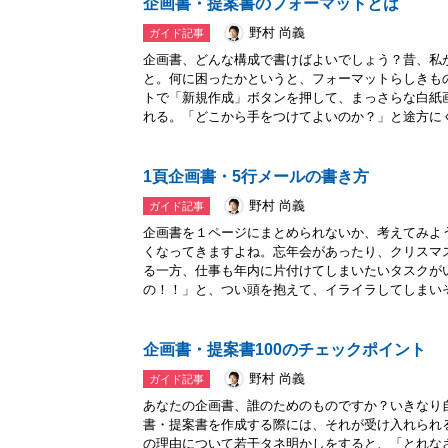
企画書・提案書のフォーマットとは
野村 尚義
ガイド記事
企画書、どんな構成で書けばよいでしょう？昔、私
と。何に困ったかというと、フォーマットらしきも
トで「新規作成」ボタンを押して、まっさらな白紙
れる。「どこから手をつけてよいのか？」と途方にく.
1頁企画書・5行メールの書き方
野村 尚義
ガイド記事
企画書を１ページにまとめられないか、考えてみよ
くなってきますよね。忘年会があったり、クリスマ
る一方、仕事も年内に片付けてしまいたいタスクが
の！！」と、つい頭を抱えて、イライラしてしまいそう
企画書・提案書100のチェックポイント
野村 尚義
ガイド記事
あなたの企画書、誰のためのものですか？いきなり
書・提案書を作成する際には、それが受け入れられ
の理由について若干タネ明かしをすると、「とれな