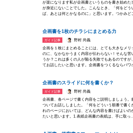
が楽になります私が企画書というものを書き始めた
が身近にないことでした。こんなとき、「何をどう
ば、あとは何とかなるのに」と思います。つかみどこ.
企画書を1枚のチラシにまとめる力
野村 尚義
ガイド記事
企画を１枚にまとめることには、とても大きなメリ
のに、なかなかうまく内容が伝わらない！そんな苦
うか？これは多くの人が陥る失敗でもあるのですが
てお話したいと思います。企画書をつくるならパワポ.
企画書のスライドに何を書くか？
野村 尚義
ガイド記事
企画書、各ページで書く内容をご説明しましょう。
ついてお話ししました。「何をどういう順番で書く
れのページにおいては、どんな内容を書けばよいの
たいと思います。1.表紙企画書の表紙は、手に取っ..