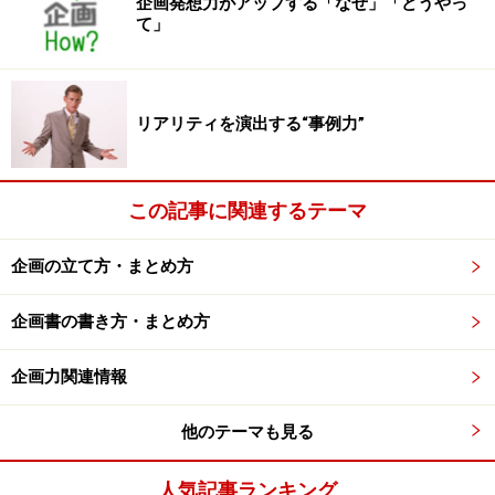
企画発想力がアップする「なぜ」「どうやっ
重要な部分だけ、引用しましょう。
て」
4.機能的なベネフィットを超えるものにする
現在、製品の特長や機能的なベネフィットに焦
リアリティを演出する“事例力”
点を当てようとする傾向がある。（中略）機能
的なベネフィットではなく、情緒的なベネフィ
この記事に関連するテーマ
ットや自己表現ベネフィットに目を向けてみよ
う。
企画の立て方・まとめ方
顧客はVolvoに乗って安心感を得るし、BMWに
企画書の書き方・まとめ方
乗れば気持ちが高揚する。コカ・コーラが手元
にあれば元気が出るし、Hallmarkのカードが届
企画力関連情報
けば温かな気持ちになる。Zaraで服を買えばク
ールな気分になるし、Lexusを運転すれば成功者
他のテーマも見る
の仲間入りだ。Appleを使っている自分はクリエ
イティブで、Quaker Oatsのホットシリアルを作
人気記事ランキング