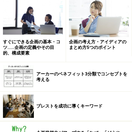
を向けがちだが、それだけが価値ではないということ。
特に売り手の立場に立ったとき、「便利です」とか「安
いです」とか「早いです」とか、実利に目を向けてアピ
ールしてしまいます。それも大切な要素ではあります
が、そこで競合に差をつけるのは難しい。
すぐにできる企画の基本・コ
企画の考え方・アイディアの
ツ……企画の定義やその目
まとめ方5つのポイント
的、構成要素
だから、機能的ベネフィットにだけフォーカスしたプレ
ゼンは、コンセプトが際立ちにくいわけです。
アーカーのベネフィット3分類でコンセプトを
考える
アーカーの言葉
下記のサイトに、アーカーの言葉が詳しく述べられてい
ブレストを成功に導くキーワード
ます。
DENTSU Brand Creation Center