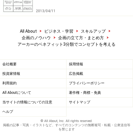
アーカーの言うとおり、機能面だけを語ったとしても、
2013/04/11
それは受け手にとっての価値の一部でしかありません。
高級車を購入する人は、ただ速い車・揺れない車が欲し
>
>
>
いわけではありませんよね。そのエンジン音を聞いたと
All About
ビジネス・学習
スキルアップ
>
>
企画のノウハウ
企画の立て方・まとめ方
きの興奮であったり、その車を所有すること自体のステ
アーカーのベネフィット3分類でコンセプトを考える
ータスだったりが価値なのですから。
もし、カーディーラーの販売員が、機能面だけしかアピ
会社概要
採用情報
ールできなかったならば、販売成績は決して高くならな
投資家情報
広告掲載
いことは、容易に想像つくのでは？
利用規約
プライバシーポリシー
All Aboutについて
著作権・商標・免責
一言でまとめるならば、「プレゼンでは、機能だけを売
当サイトの情報についての注意
サイトマップ
るな。感情と経験とセルフイメージを売れ」というこ
ヘルプ
と。それが受け手にとっての価値を最大化し、メッセー
© All About, Inc. All rights reserved.
ジの差別化もしてくれます。
掲載の記事・写真・イラストなど、すべてのコンテンツの無断複写・転載・公衆送信等
を禁じます