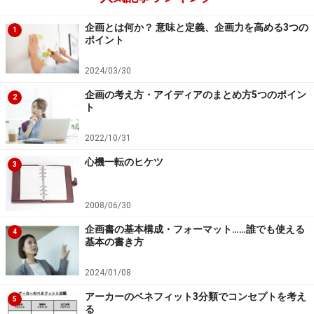
る私は優しい母親。Kmartで買い物をしたら質素
企画とは何か？ 意味と定義、企画力を高める3つの
1
で見栄を張らない人物だし、REIのキャンプ用品
ポイント
を持っていたら冒険家で活動的な人物になれ
2024/03/30
る。
企画の考え方・アイディアのまとめ方5つのポイン
2
ト
2022/10/31
心機一転のヒケツ
機能的ベネフィットに捉われないプレゼン
3
をしよう
2008/06/30
本記事の提案は、アーカーの3分類を知ることで、機能
企画書の基本構成・フォーマット……誰でも使える
的ベネフィットに捉われないプレゼンをしようというこ
4
基本の書き方
とです。表現を変えれば、プレゼンのコンセプトが、受
け手にとっての最大価値になるように再解釈をしよう
2024/01/08
と。
アーカーのベネフィット3分類でコンセプトを考え
5
る