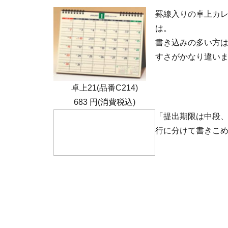
罫線入りの卓上カ
は。
書き込みの多い方
すさがかなり違い
卓上21(品番C214)
683 円(消費税込)
「提出期限は中段、
行に分けて書きこ