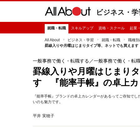
ビジネス・学
就職・転職
スキルアップ
資格・スクール
起業
All About
ビジネス・学習
就職・転職
職種別
罫線入りや月曜はじまりタイプ等、ネットでも買えます
一般事務で働く・転職する
／一般事務で働く・転
罫線入りや月曜はじまり
す 『能率手帳』の卓上カ
『能率手帳』ブランドの卓上カレンダーがあるってご存知でし
いのも魅力です。
平井 実穂子