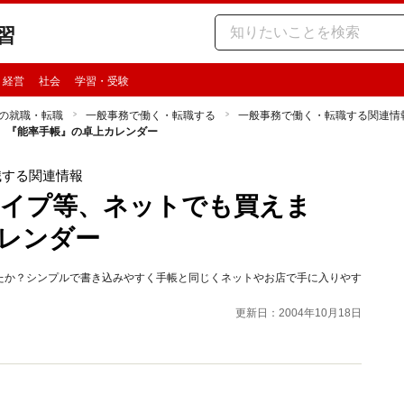
習
・経営
社会
学習・受験
の就職・転職
一般事務で働く・転職する
一般事務で働く・転職する関連情
 『能率手帳』の卓上カレンダー
職する関連情報
タイプ等、ネットでも買えま
レンダー
たか？シンプルで書き込みやすく手帳と同じくネットやお店で手に入りやす
更新日：2004年10月18日