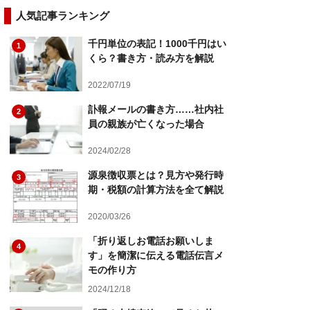
人気記事ランキング
千円単位の表記！1000千円はい
1
くら？書き方・読み方を解説
2022/07/19
訃報メールの書き方……社内社
2
員の親族が亡くなった場合
2024/02/28
源泉徴収票とは？見方や発行時
3
期・税額の計算方法を全て解説
2020/03/26
「折り返しお電話お願いしま
4
す」を簡潔に伝える電話伝言メ
モの作り方
2024/12/18