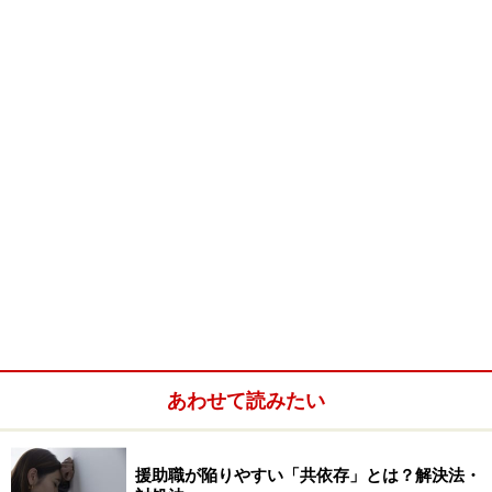
ん」は、ひよこ豆のほくほくした食感とほのかな甘み、
昆布の歯ごたえ、かぶ葉の苦味やシャキシャキした食感
などがごはんに混ざっています。ごはんは腹持ちがよく
満足感が得られます。それぞれの味と食感を味わって、
よくかんでゆっくり食べてみてくださいね。
ひよこ豆（乾燥）は100ｇ中にタンパク質20ｇと、豆類
の中でも比較的タンパク質を豊富に含んでいます。タン
パク質はからだをつくるのに欠かせない栄養素です。そ
してひよこ豆に含まれるビタミンＢ1は、糖質の代謝を
助けエネルギーに変換、カリウムは余分なナトリウムの
排泄をうながすので、高血圧や塩分のとりすぎによるむ
くみが気になる方、メタボリックシンドローム対策にも
あわせて読みたい
おすすめのレシピです。
援助職が陥りやすい「共依存」とは？解決法・
ひよこ豆はガルバンゾー、チックピーなどたくさんの別