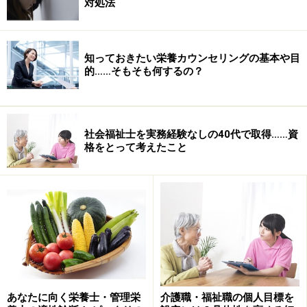
対処法
名があり、缶詰でも市販されている手軽な食品です。ま
た冷凍保存もできるので、多めに乾燥豆をもどしておい
て一度に調理し、冷凍しておけば、食べたい時にごはん
知っておきたい栄養カウンセリングの基本や目
や煮物、サラダ、汁物などに使うことができて重宝しま
的……そもそも何するの？
す。ひよこ豆が手に入らない場合は大豆で作ることがで
きます。
社会福祉士を実務経験なしの40代で取得……資
格をとって考えたこと
次のページでは「ひよこ豆ごはん」の作り方を
ご紹介し
ます！
３ページ目はひよこ豆の煮かたです。
※記事内容は執筆時点のものです。最新の内容をご確認くださ
い。
次のページへ
1
/
3
あなたに向く栄養士・管理栄
介護職・福祉職の個人目標を