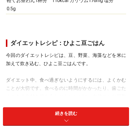
軽くお茶わん1杯分 110kcal カリウム176mg 塩分
0.5g
ダイエットレシピ：ひよこ豆ごはん
今回のダイエットレシピは、豆、野菜、海藻などを米に
加えて炊き込む、ひよこ豆ごはんです。
ダイエット中、食べ過ぎないようにするには、よくかむ
ことが大切です。食べるのに時間がかかったり、歯ごた
えのある食材を組み合わせたレシピは、自然にかむ回数
が増えるので、少しの量でも満腹感が得られたり、唾液
が増して消化を助けます。また味や歯ざわりの違うもの
続きを読む
などいろいろな食材を組みあわせて、味や食感が単調に
ならないように工夫しましょう。今回の「ひよこ豆ごは