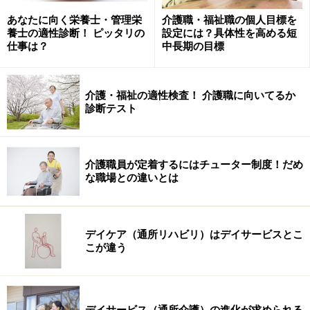
には、味や快適さを問わず高い収入が保障されるという
あなたに向く栄養士・管理栄
介護職・福祉職の個人目標を
ことにもなりうるのです」
養士の適性診断！ ピッタリの
設定には？具体性を高める短
仕事は？
中長期の目標
堀田さんも専門委員として参加していた、厚生労働省社
会保障審議会介護給付費分科会が2009年12月に発表した
介護・福祉の適性検査！ 介護職に向いてるか
「平成21年度介護報酬改定に関する審議報告」
には、
診断テスト
「今後の方向性」として「介護サービスの質の評価が可
能と考えられる指標について、検討を行うこと」が明記
されました。
介護職員が定着するにはチューター制度！だめ
な職場との違いとは
「今回の介護報酬改定は制度改正を伴っていません。重
要なのは審議報告の最後、『今後の方向性』の部分で
デイケア（通所リハビリ）はデイサービスとこ
す。今回の改定は、過渡的なものととらえる必要がある
こが違う
と思っています。今後、利用者、家族、事業者、介護職
など、いろいろな立場の方々が対話をしながら、質を評
価できる指標を考え、質の高いサービスを効果的に提供