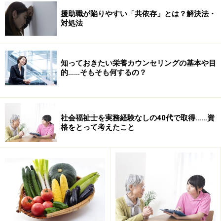
です」
援助職が陥りやすい「共依存」とは？解決法・
対処法
質の指標がない現状では、事業者はそれぞれが考える
「質の高さ」を目指し、漠然とした努力を続けるしかあ
りません。また、質を測る指標がないために、介護報酬
知っておきたい栄養カウンセリングの基本や目
的……そもそも何するの？
が必ずしも介護の質を反映するとは限らない現状は、利
用者にとっては納得しにくく、良いサービスも育ちにく
くなっている可能性もあると堀田さんは指摘します。
社会福祉士を実務経験なしの40代で取得……資
格をとって考えたこと
「例えばレストランで高いお金を払ってもいいと思うの
は、料理がおいしい、その空間が好きだからですよね。
シェフにどれほど経験があろうと、サービススタッフが
すばらしい資格を持っていようと、出される料理がおい
しくなければ、また楽しく食事ができなければ、高いお
金は払いたくない。ところが今回の報酬改定では、経験
豊富で資格をもったスタッフがたくさんいるレストラン