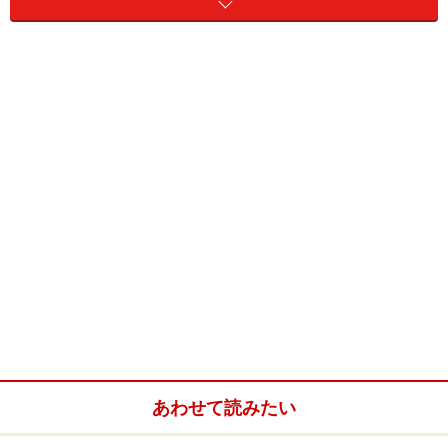
日頃、介護関係の取材、介護保険関係の相談業務を行っ
ていて感じるのは、介護サービスの質に非常にバラツキ
があること。そして、これが介護の仕事の社会的評価が
上がっていかない原因の一つになっているようにも思い
ます。なぜバラツキが生じるのか。まずこれについて堀
田さんに伺いました。
「バラツキが生じる背景としてまず挙げられるのは、質
の評価軸が確立されていないことです。海外ではケアハ
ウスを中心に指標に関する研究がある程度進んでいま
す。サービス提供体制、管理体制、職員の属性、研修、
サービスの利便性、事故・緊急時対応、情報提供・苦情
処理、事業計画の策定など指標の組み合わせはいろい
ろ。利用者や家族も、提供者も納得できるような指標が
あわせて読みたい
あれば、サービスは自然とそこに向かっていくと思うん