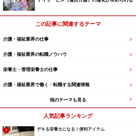
デイサービス（通所介護）の進化が求められる
していく知恵を絞っていくことが非常に重要です」
どういう指標で質を計られたら納得できるのか。適切な
この記事に関連するテーマ
指標をつくっていくために、みなさんにも、ぜひ考えて
みてほしいと思います。
介護・福祉業界の仕事
こんな指標はどうかというアイデアがありましたら、ぜ
介護・福祉業界の転職ノウハウ
ひ
こちら
に書き込んでください。
栄養士・管理栄養士の仕事
次ページ
に続きます。
介護・福祉業界で働く・転職する関連情報
※記事内容は執筆時点のものです。最新の内容をご確認くださ
い。
他のテーマも見る
人気記事ランキング
次のページへ
1
/
3
デキる栄養士になる！便利アイテム
1