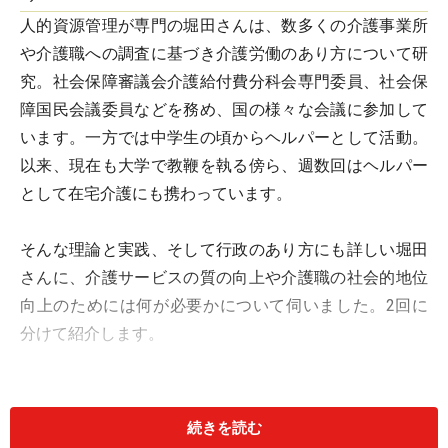
人的資源管理が専門の堀田さんは、数多くの介護事業所
や介護職への調査に基づき介護労働のあり方について研
究。社会保障審議会介護給付費分科会専門委員、社会保
障国民会議委員などを務め、国の様々な会議に参加して
います。一方では中学生の頃からヘルパーとして活動。
以来、現在も大学で教鞭を執る傍ら、週数回はヘルパー
として在宅介護にも携わっています。
そんな理論と実践、そして行政のあり方にも詳しい堀田
さんに、介護サービスの質の向上や介護職の社会的地位
向上のためには何が必要かについて伺いました。2回に
分けて紹介します。
評価軸がないことが質のバラツキの背景に
続きを読む
ある