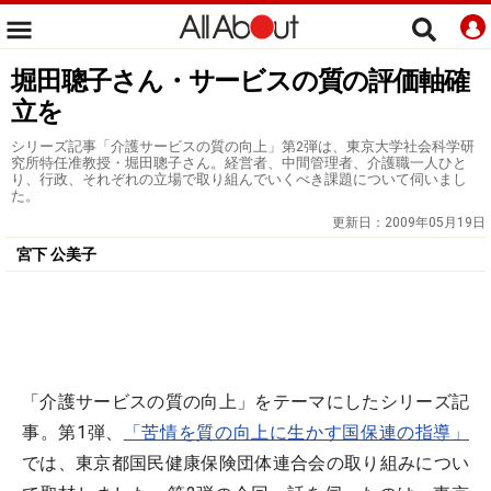
堀田聰子さん・サービスの質の評価軸確
立を
シリーズ記事「介護サービスの質の向上」第2弾は、東京大学社会科学研
究所特任准教授・堀田聰子さん。経営者、中間管理者、介護職一人ひと
り、行政、それぞれの立場で取り組んでいくべき課題について伺いまし
た。
更新日：
2009年05月19日
宮下 公美子
「介護サービスの質の向上」をテーマにしたシリーズ記
事。第1弾、
「苦情を質の向上に生かす国保連の指導」
では、東京都国民健康保険団体連合会の取り組みについ