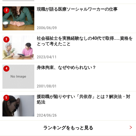
現職が語る医療ソーシャルワーカーの仕事
2
2006/06/09
社会福祉士を実務経験なしの40代で取得……資格を
3
とって考えたこと
2023/04/11
身体拘束、なぜやめられない？
4
2001/08/01
援助職が陥りやすい「共依存」とは？解決法・対
5
処法
2024/06/26
ランキングをもっと見る