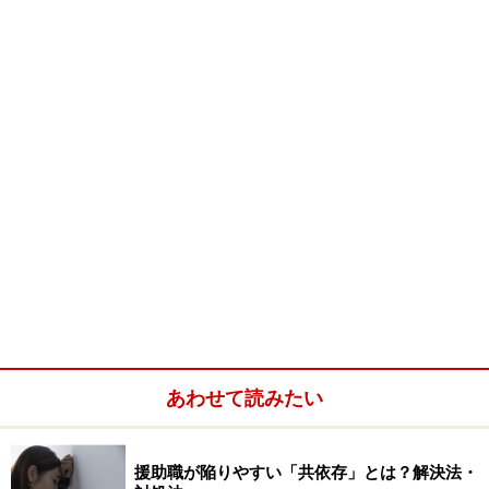
介護保険制度がスタートした2000年4月、新しい「成年
後見制度」が制定され、今後、社会福祉士を後見人に選
任するケースが増えるのではないかと予想されている。
弁護士と共同事務所を開き、後見契約を扱っていく、と
いうことが増えるかも？
また、2006年4月からは高齢者の介護予防や虐待への対
応をになう「地域包括支援センター」に、社会福祉士が
基本的には1人配置されることになった。
＞＞次のページは
職場ごとの仕事内容は？
※記事内容は執筆時点のものです。最新の内容をご確認くださ
い。
あわせて読みたい
次のページへ
1
/
2
援助職が陥りやすい「共依存」とは？解決法・