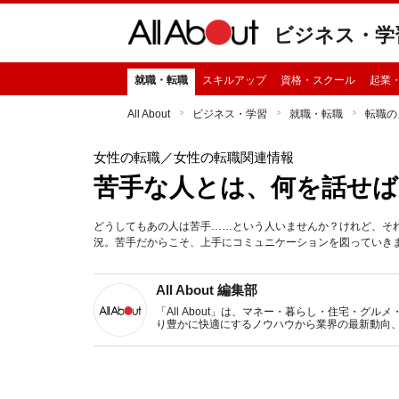
ビジネス・学
就職・転職
スキルアップ
資格・スクール
起業
All About
ビジネス・学習
就職・転職
転職の
女性の転職
／女性の転職関連情報
苦手な人とは、何を話せば
どうしてもあの人は苦手……という人いませんか？けれど、そ
況。苦手だからこそ、上手にコミュニケーションを図っていき
All About 編集部
「All About」は、マネー・暮らし・住宅・
り豊かに快適にするノウハウから業界の最新動向
イトです。