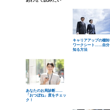
あわせて読みたい
キャリアアップの棚卸
ワークシート……自分
知る方法
あなたのお局診断……
「おつぼね」度をチェッ
ク！