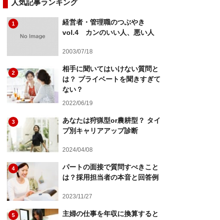
人気記事ランキング
経営者・管理職のつぶやき
1
vol.4 カンのいい人、悪い人
2003/07/18
相手に聞いてはいけない質問と
2
は？ プライベートを聞きすぎて
ない？
2022/06/19
あなたは狩猟型or農耕型？ タイ
3
プ別キャリアアップ診断
2024/04/08
パートの面接で質問すべきこと
4
は？採用担当者の本音と回答例
2023/11/27
主婦の仕事を年収に換算すると
5