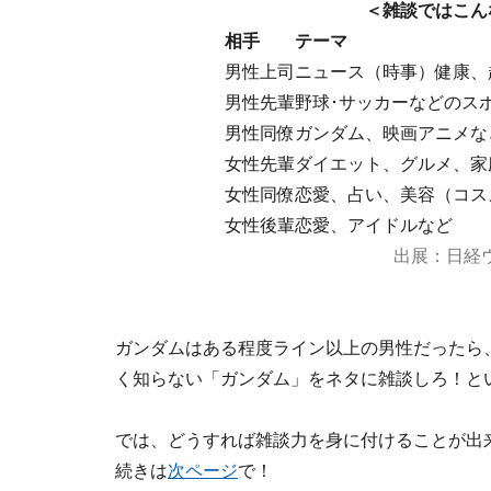
＜雑談ではこん
相手
テーマ
男性上司
ニュース（時事）健康、
男性先輩
野球･サッカーなどのス
男性同僚
ガンダム、映画アニメな
女性先輩
ダイエット、グルメ、家
女性同僚
恋愛、占い、美容（コス
女性後輩
恋愛、アイドルなど
出展：日経ウ
ガンダムはある程度ライン以上の男性だったら
く知らない「ガンダム」をネタに雑談しろ！と
では、どうすれば雑談力を身に付けることが出
続きは
次ページ
で！