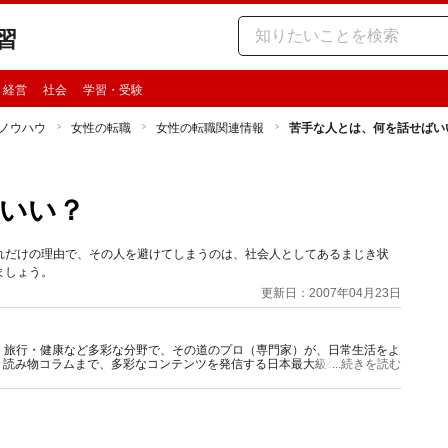
習
・経営
社会
学習・受験
ノウハウ
女性の転職
女性の転職関連情報
苦手な人とは、何を話せばい
いい？
れだけの理由で、その人を避けてしまうのは、社会人としてあるまじき状
ましょう。
更新日：2007年04月23日
グルメ・旅行・健康など多彩な分野で、その道のプロ（専門家）が、日常生活をよ
、読み物コラムまで、多彩なコンテンツを発信する日本最大級の総合情報サ
...続きを読む