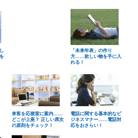
し
「未来年表」の作り
を
方……欲しい物を手に入
れる！
来客を応接室に案内……
電話に関する基本的なビ
どこが上座？ 正しい席次
ジネスマナー……電話対
の原則をチェック！
応をおさらい！