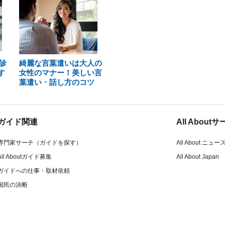
診
綺麗な言葉遣いは大人の
す
女性のマナー！美しい言
葉遣い・話し方のコツ
ガイド関連
All Abou
専門家サーチ（ガイドを探す）
All About ニュー
All Aboutガイド募集
All About Japan
ガイドへの仕事・取材依頼
国民の決断