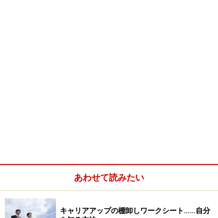
「艶麗なる外妾を求む 手当弐百」という妾募集の広告
や「世に不幸なる女子を妻として求めたし」というよう
妻を求める広告も。
反対に、結婚をするには広告を出してお願いするしかな
いと思ったのか、「同情心のあるお方に 38歳 裁縫秀
技有りも不幸なる女なり」という切羽詰まった女性が出
したものもありました。
マドモアゼル？！募集
あわせて読みたい
「ミス・シセイドウ」は、「キレイ」で「知的」な職業
として、さらに2か月の有給の養成期間、服飾、化粧品
も支給という当時の若い女性たちの憧れの職業だったこ
キャリアアップの棚卸しワークシート……自分