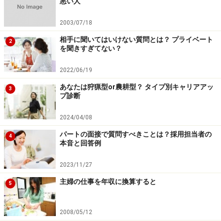
悪い人
2003/07/18
また、陸軍偕行社が「身体強健ナル高女卒 年齢18-23
相手に聞いてはいけない質問とは？ プライベート
歳まで 高給にて、食事、宿舎、赴任費も支給」とし
2
を聞きすぎてない？
て、ビルマで働く女性を求めた広告もあったようです。
2022/06/19
敗戦後、大きく時代が変わります。それまで敵国語とし
あなたは狩猟型or農耕型？ タイプ別キャリアアッ
3
プ診断
て使用を禁止されていたカタカナで外来語を表記するこ
とも許されるようになり、さらに英語がわかる女性の募
2024/04/08
集も見られるようになります。
パートの面接で質問すべきことは？採用担当者の
4
次ページへ
本音と回答例
※記事内容は執筆時点のものです。最新の内容をご確認くださ
2023/11/27
い。
主婦の仕事を年収に換算すると
5
次のページへ
1
/
2
2008/05/12