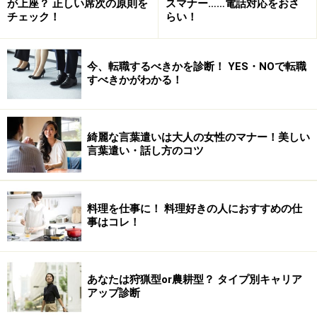
が上座？ 正しい席次の原則を
スマナー……電話対応をおさ
のか、「インテリ」の女性が求められています。
チェック！
らい！
資生堂が募集した「ミス・シセイドウ」は、「容姿淡麗
今、転職するべきかを診断！ YES・NOで転職
なる良家の麗嬢」「女学校卒業程度」と条件が明記され
すべきかがわかる！
ています。別の化粧品会社の募集広告には、「美しい仕
事 100名 誰にも出来ます」とあり、15歳～25歳とい
う年齢制限が。
綺麗な言葉遣いは大人の女性のマナー！美しい
言葉遣い・話し方のコツ
また、菓子工場の募集では、「女子二百名募集 女子
向 やさしい綺麗な仕事優遇す」とあり、「特に優れた
方は、4、５ヶ月たてば昇給」とあります。
料理を仕事に！ 料理好きの人におすすめの仕
事はコレ！
同じく菓子工場の求人では、「家庭婦人百名募集」「十
六時までの内職的仕事」、さらに「早退欠勤自由に認め
あなたは狩猟型or農耕型？ タイプ別キャリア
ます」とあり、家庭との両立をしたい家庭の主婦には、
アップ診断
願ったりかなったりの求人です。応募年齢も45歳までと