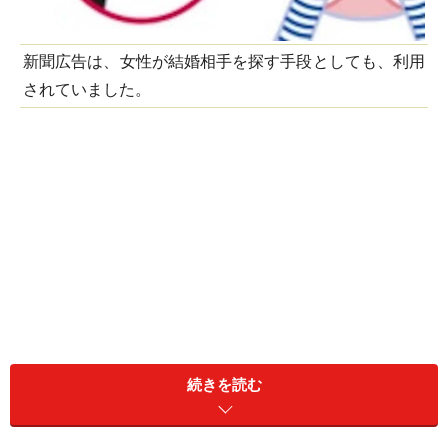
新聞広告は、女性が結婚相手を探す手段としても、利用
されていました。
続きを読む
一瞬、目を疑いますが、「醜婦ではない女」というよう
な女性の容姿に関する表記も多くありました。また、