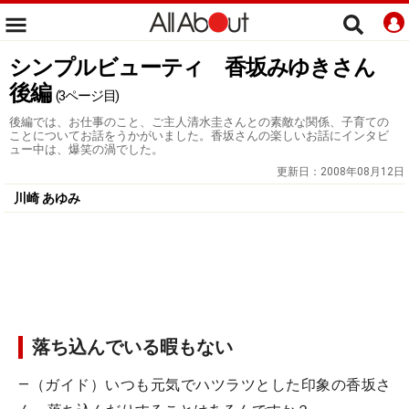
シンプルビューティ 香坂みゆきさん
後編
(3ページ目)
後編では、お仕事のこと、ご主人清水圭さんとの素敵な関係、子育ての
ことについてお話をうかがいました。香坂さんの楽しいお話にインタビ
ュー中は、爆笑の渦でした。
更新日：
2008年08月12日
川崎 あゆみ
落ち込んでいる暇もない
―（ガイド）いつも元気でハツラツとした印象の香坂さ