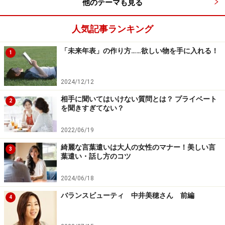
他のテーマも見る
人気記事ランキング
「未来年表」の作り方……欲しい物を手に入れる！
1
2024/12/12
相手に聞いてはいけない質問とは？ プライベート
2
を聞きすぎてない？
2022/06/19
綺麗な言葉遣いは大人の女性のマナー！美しい言
3
葉遣い・話し方のコツ
2024/06/18
バランスビューティ 中井美穂さん 前編
4