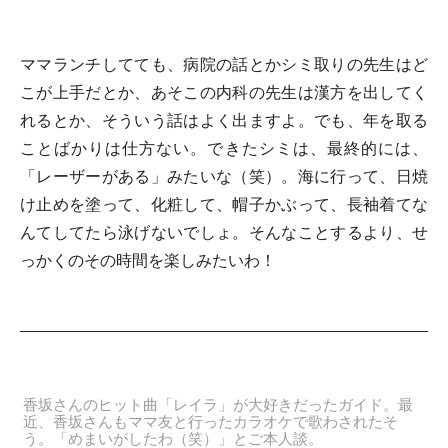
ママランチしてても、病院の話とかシミ取りの先生はど
こが上手だとか、あそこの内科の先生は漢方を出してく
れるとか、そういう話はよく出ますよ。でも、年を取る
ことばかりは仕方ない。できたシミは、最終的には、
「レーザーがある」みたいな（笑）。海に行って、日焼
け止めを塗って、化粧して、帽子かぶって、長袖着てな
んてしてたら泳げないでしょ。そんなことするより、せ
っかくのその時間を楽しみたいわ！
香坂さんのヒット曲「レイラ」が大好きだったガイド。最
近、香坂さんもママ友と行ったカラオケで歌わされたそ
う。「めまいがしたわ（笑）」とご本人談。