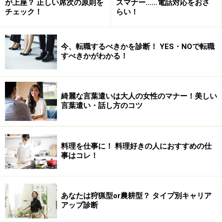
が上座？ 正しい席次の原則を
スマナー……電話対応をおさ
チェック！
らい！
今、転職するべきかを診断！ YES・NOで転職
すべきかがわかる！
綺麗な言葉遣いは大人の女性のマナー！美しい
言葉遣い・話し方のコツ
料理を仕事に！ 料理好きの人におすすめの仕
事はコレ！
あなたは狩猟型or農耕型？ タイプ別キャリア
アップ診断