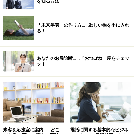
を知る方法
※記事内容は執筆時点のものです。最新の内容をご確認くださ
い。
「未来年表」の作り方……欲しい物を手に入れ
る！
次のページへ
1
/
3
あなたのお局診断……「おつぼね」度をチェッ
ク！
来客を応接室に案内……どこ
電話に関する基本的なビジネ