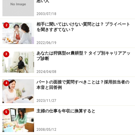
悪い人
2003/07/18
相手に聞いてはいけない質問とは？ プライベート
2
を聞きすぎてない？
2022/06/19
あなたは狩猟型or農耕型？ タイプ別キャリアアッ
3
プ診断
2024/04/08
パートの面接で質問すべきことは？採用担当者の
4
本音と回答例
2023/11/27
主婦の仕事を年収に換算すると
5
2008/05/12