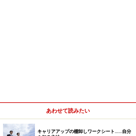
■横井千香子さん
1947年 福島県生まれ。昭和女子大学卒業後、旅行業界に
就職。その後、結婚し退職。２人の女の子を育てながら
専業主婦として毎日を送る。12年後の86年に、パートと
してクレディセゾンに入社。その後、長女の死をきっか
けに、02年 立教大学大学院21世紀デザイン研究科に入
学。04年 経営学修士（MBA）取得。
03年 お嬢さんのことを書いた『摩優の木』を自費出版。
04年 ACセンター長、翌年プロモーションセンター長に
昇進。06年６月から現職。
あわせて読みたい
では、パートでお仕事を始められたきっかけから見てみ
ましょう。
次ページへ＞＞
キャリアアップの棚卸しワークシート……自分