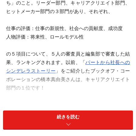
ち」のこと。リーダー部門、キャリアクリエイト部門、
ヒットメーカー部門の３部門があり、それぞれ、
仕事の評価：仕事の新規性、社会への貢献度、成功度
人物評価：将来性、ロールモデル性
の５項目について、５人の審査員と編集部で審査した結
果、ランキングされます。以前、「
パートから社長への
シンデレラストーリー
」をご紹介したブックオフ・コー
ポレーションの橋本真由美さんは、キャリアクリエイト
部門の１位です！
今回は、同じくパートから取締役になられ、総合10位
キャリアクリエイト部門３位に輝いた、クレディセゾ
続きを読む
ン・クレジット本部副本部長、横井千香子さんをご紹介
しましょう。