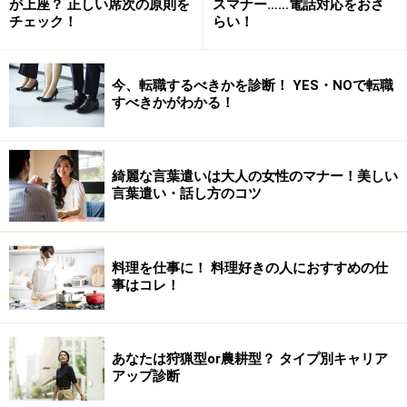
が上座？ 正しい席次の原則を
スマナー……電話対応をおさ
仕事を始めたいから
チェック！
らい！
仕事を始めるのに必要なスキルだから
収入を得たいから
将来、起業したいから
今、転職するべきかを診断！ YES・NOで転職
すべきかがわかる！
得意なことにもっと磨きをかけたいから
企画力をつけたいから
もっと論理的に話せるようになりたいから
綺麗な言葉遣いは大人の女性のマナー！美しい
もっと理想に近い仕事に就きたいから
言葉遣い・話し方のコツ
正社員で働きたいから
など。自分が気持ちを強く持てる「目的」「理由」であ
料理を仕事に！ 料理好きの人におすすめの仕
事はコレ！
れば、誰かを納得させるための理由でなくても構いませ
ん。
あなたは狩猟型or農耕型？ タイプ別キャリア
では次は、おなじみの「いつ、どこで、誰が」です。＞
アップ診断
＞
次ページへ＞＞