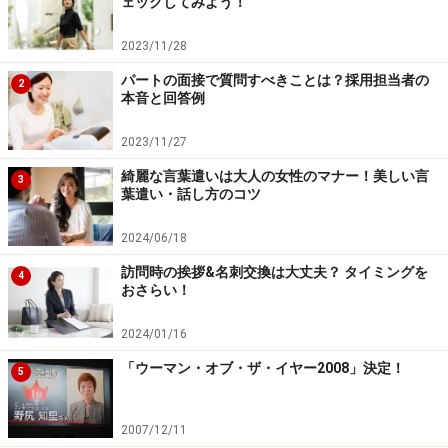
ェックしてみよう！
2023/11/28
パートの面接で質問すべきことは？採用担当者の
2
本音と回答例
2023/11/27
綺麗な言葉遣いは大人の女性のマナー！美しい言
3
葉遣い・話し方のコツ
2024/06/18
訪問時の挨拶&名刺交換は大丈夫？ タイミングを
4
おさらい！
2024/01/16
「ウーマン・オブ・ザ・イヤー2008」決定！
5
2007/12/11