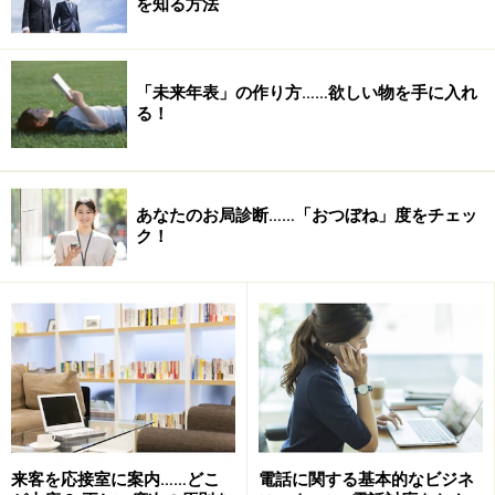
を知る方法
「未来年表」の作り方……欲しい物を手に入れ
今年、来年と少しずつ成長していく自分の姿を描きましょ
る！
う。
次は、”どうして、その夢を叶えたいの
か”のWhy
あなたのお局診断……「おつぼね」度をチェッ
ク！
自分なりの叶えたい夢は、見つかりましたか？では、ど
うしてその夢を叶えたいのかについて見てみましょう。
夢を叶えるためには、「なぜ、それをしたいのか」がハ
ッキリしていたほうが、迷わないですみますし、情報収
集もしやすい。さらにぶれることなく、目標に進んでい
けます。
■例えば・・・
来客を応接室に案内……どこ
電話に関する基本的なビジネ