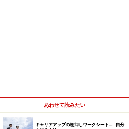
めていきましょう。
あれもやりたいし、これもいい。目移りして、決められ
ない！
→情報と気持ちの整理が必要です。今、心の中や頭の中
にあることをできるだけ具体的に紙に書き出します。真
剣に考え込まず、気軽な気持ちで「これが一番かな～」
という感じで直感的に優先順位をつけてみましょう。
何をやっていいのか全く分からない
→好きなこと・もの、興味のあることなど、「自分は、
こんなことが好きだな」と思うことを、気持ちの向くま
ま書いてみましょう。テレビを見ていて、アンテナに引
あわせて読みたい
っかかった言葉でもいいですし、新聞や雑誌を読んでい
て、目が思わずパっと行ってしまった記事の内容などで
キャリアアップの棚卸しワークシート……自分
いいですよ。