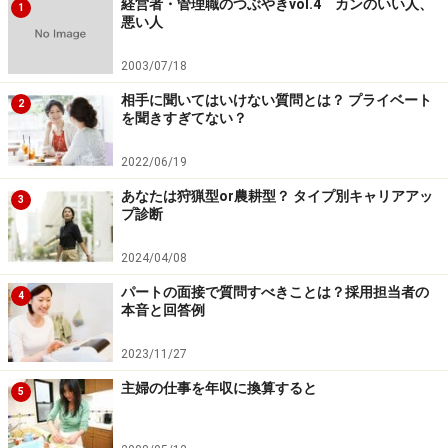
経営者・管理職のつぶやきvol.4 カンのいい人、
1
悪い人
2003/07/18
相手に聞いてはいけない質問とは？ プライベート
2
を聞きすぎてない？
2022/06/19
あなたは狩猟型or農耕型？ タイプ別キャリアアッ
3
プ診断
2024/04/08
パートの面接で質問すべきことは？採用担当者の
4
本音と回答例
2023/11/27
主婦の仕事を年収に換算すると
5