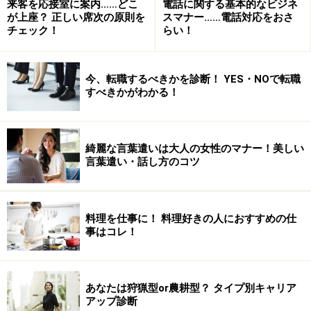
来客を応接室に案内……どこ
電話に関する基本的なビジネ
が上座？ 正しい席次の原則を
スマナー……電話対応をおさ
チェック！
らい！
今、転職するべきかを診断！ YES・NOで転職
すべきかがわかる！
綺麗な言葉遣いは大人の女性のマナー！美しい
言葉遣い・話し方のコツ
料理を仕事に！ 料理好きの人におすすめの仕
事はコレ！
あなたは狩猟型or農耕型？ タイプ別キャリア
アップ診断