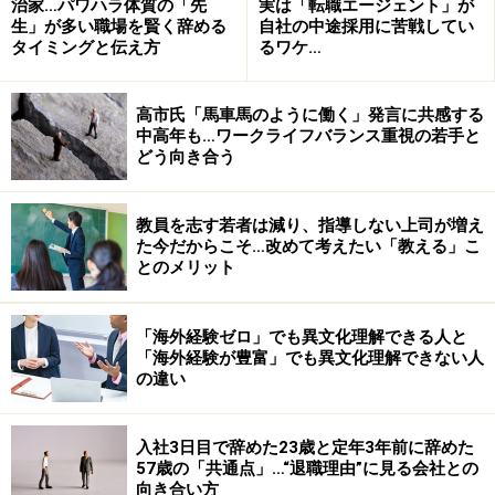
治家…パワハラ体質の「先
実は「転職エージェント」が
「
辞意に対する上司の引止め、どうかわす？
」
生」が多い職場を賢く辞める
自社の中途採用に苦戦してい
タイミングと伝え方
るワケ…
※記事内容は執筆時点のものです。最新の内容をご確認くださ
い。
高市氏「馬車馬のように働く」発言に共感する
中高年も…ワークライフバランス重視の若手と
【編集部おすすめの購入サイト】
どう向き合う
Amazonで転職関連の書籍をチェック！
教員を志す若者は減り、指導しない上司が増え
た今だからこそ…改めて考えたい「教える」こ
とのメリット
楽天市場で転職関連の書籍をチェック！
「海外経験ゼロ」でも異文化理解できる人と
「海外経験が豊富」でも異文化理解できない人
の違い
入社3日目で辞めた23歳と定年3年前に辞めた
57歳の「共通点」…“退職理由”に見る会社との
向き合い方