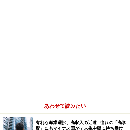
のです。
離職率が高い、ということは、それだけヘッドハンティ
ングや、他から声がかかりやすい業界や会社であるとい
うこともできます。まったく市場価値がない会社であれ
ば、そもそも転職すらできないわけですから、転職を念
頭に置くのであれば、離職率という数字だけを気にする
のではなく、面接や会社情報を調べる際に、退職してい
った人たちが、どのような進路を具体的に辿っているの
か、探ってみると良いかもしれません。
たとえば、比較的採用難易度が高いといわれるようなベ
ンチャーや、大手の企業に転職している、または独立を
あわせて読みたい
する人が多いなど、良い意味で外に人材を輩出している
会社であると感じられれば、離職率の高さもあまり気に
有利な職業選択、高収入の近道…憧れの「高学
しなくても良いということになります。
歴」にもマイナス面が!? 人生中盤に待ち受け