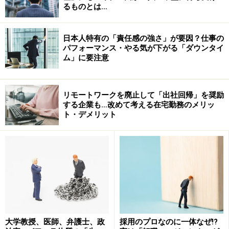
るものとは…
かつてのリクルート社は、とりわけ人材輩出企業といわ
れてきましたが、だからといってネガティブな反応が世
日本人特有の「責任感の強さ」が要因？仕事の
間に少ないのは、良い転職ができている、または独立が
パフォーマンス・やる気が下がる「ダウンタイ
ム」に要注意
できているといった印象が強いからなのかもしれませ
ん。
リモートワークを廃止して「出社回帰」を奨励
最後にまとめると、離職率について考えるときは、
する企業も…改めて考える在宅勤務のメリッ
ト・デメリット
■業界の平均と比べてどうか？
■退職していった方々の進路はどうか？
以上の2点を念頭に置き、面接や説明会といった機会に
企業側に確認していくのもよいでしょう。
【関連記事】
大学教授、医師、弁護士、政
採用のプロなのに一体なぜ!?