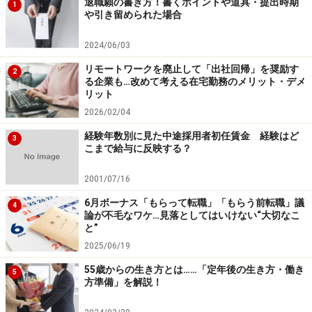
退職願の書き方！書くポイントや道具・提出時期
1
や引き留められた場合
2024/06/03
リモートワークを廃止して「出社回帰」を奨励す
2
る企業も…改めて考える在宅勤務のメリット・デメ
リット
2026/02/04
経験年数別に見た中途採用者初任賃金 経験はど
3
こまで給与に反映する？
2001/07/16
6月ボーナス「もらって転職」「もらう前転職」議
4
論が不毛なワケ…見落としてはいけない“大切なこ
と”
2025/06/19
55歳からの生き方とは……「定年後の生き方・働き
5
方準備」を解説！