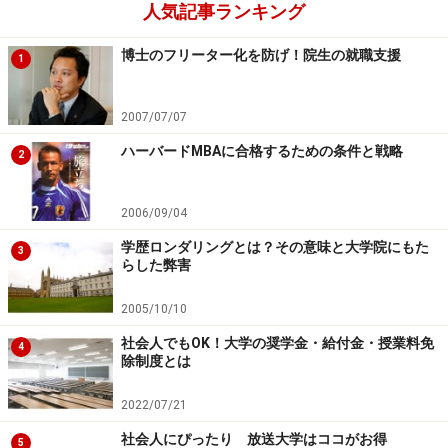
人気記事ランキング
博士のフリーター化を防げ！院生の就職支援
1
2007/07/07
ハーバードMBAに合格するための条件と戦略
2
2006/09/04
学歴ロンダリングとは？その意味と大学院にもた
3
らした弊害
2005/10/10
社会人でもOK！大学の奨学金・給付金・授業料免
4
除制度とは
2022/07/21
社会人にぴったり 放送大学はココがお得
5