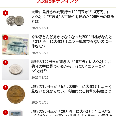
人気記事ランキング
次のページへ
1
/
2
大量に発行された現行の100円玉が「13万円」に
1
大化け！ “万超え”の可能性を秘めた100円玉の特徴
とは
2026/07/31
今やほとんど見かけなくなった2000円札がなんと
2
「21万円」に大化け！エラー紙幣でもないのに一
体なぜ!?
2025/02/27
現行の100円玉が驚きの「18万円」に大化け！ お
3
釣りの中に見つかるかもしれない“エラーコイ
ン”とは!?
2025/11/22
現行の10円玉が「6万5000円」に大化け！ よ～く
4
見ないと分からない、高額になる貨幣の特徴とは
2024/09/09
現行の50円玉が「28万円」に大化け！ “はがさな
5