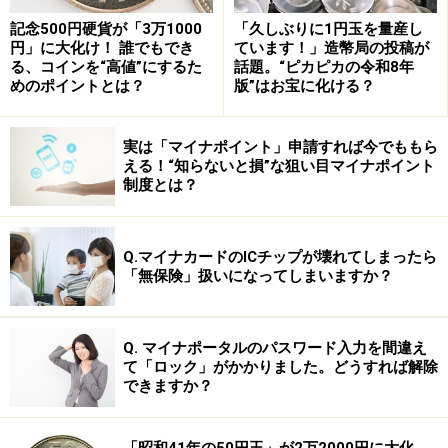
問題発覚から公表まで、2カ月もかかった理
記念500円硬貨が「3万1000
「久しぶりに1円玉を量産し
円」に大化け！ 誰でもでき
ています！」造幣局の投稿が
由とは？
る、コインを“高値”にするた
話題。“ピカピカの令和8年
めのポイントとは？
版”はお宝に化ける？
さて、不二家が今回の問題を社内的に把握したのは、昨
年の11月。一方、これを公表したのは今年の1月。な
実は「マイナポイント」申請すれば今でももら
ぜ、公表するまで2カ月もかかった？ 「考え方に甘さが
える！“知らないと損”な狙い目マイナポイント
あった。対応策に気をとられ、公表することに意識が及
制度とは？
ばなかった」（1月11日の社長会見）。「食の安全」に
対する消費者の信頼を揺るがす問題が発覚した以上、企
Q.マイナカードのICチップが壊れてしまったら
業側には、商品の回収や公表など速やかな対応が求めら
「無保険」扱いになってしまいますか？
れるところ。でも、問題発覚の翌月に控えていたのは、
クリスマス・シーズン＝ケーキの大商機。洋菓子事業の
Q. マイナポータルのパスワード入力を間違え
営業赤字を抱える同社としては、何とか隠蔽したままク
て「ロック」がかかりました。どうすれば解除
リスマス商戦を乗り切りたかった？
できますか？
恐らく、不二家の経営陣の脳裏にはあの事件が蘇ったは