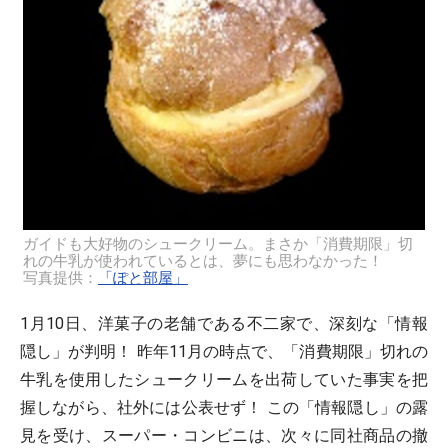
ガイドも大好物のシュークリーム。まさか「消費期限」切
れの牛乳が使われているとは、夢にも思わなかった！
写真提供：
「ぽと部屋」
1月10日、洋菓子の老舗である不二家で、深刻な「情報
隠し」が判明！ 昨年11月の時点で、「消費期限」切れの
牛乳を使用したシュークリームを出荷していた事実を把
握しながら、社外には公表せず！ この「情報隠し」の露
見を受け、スーパー・コンビニは、次々に同社商品の撤