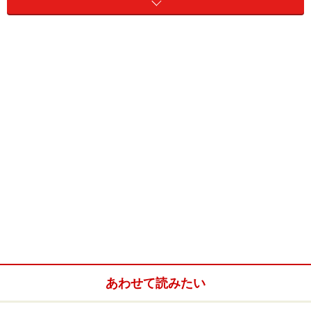
菓子・飲料は次々に撤去！
■2ページ……
「消費期限」と「賞味期限」の違いは一
体、何？
「ペコちゃん」ショック！ 不二家の菓子
が店頭から消えた！
「埼玉工場で、消費期限切れの牛乳を使用したシューク
リームを出荷していた」事実が露見した不二家。同社の
洋菓子販売は全面休止、社長は辞任を表明する事態へと
発展しました。これに伴い、同社製洋菓子を昨年11月に
食べた消費者から、「食べた後、下痢や腹痛を起こし
た」といった苦情も寄せられました。ほかにも、基準を
超える細菌が検出されたシューロールをそのまま出荷、
プリンの消費期限を社内基準より長く表示と、消費者の
あわせて読みたい
信頼を損なう行為がぞくぞくと判明……。