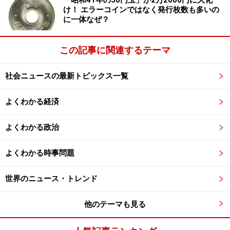
「昭和41年の50円玉」が2万2000円に大化
ず。2000年、1万3,000人を超える被害者を出した雪印乳
け！ エラーコインではなく発行枚数も多いの
に一体なぜ？
業の集団食中毒で、同社は消費者の信頼を失い、解体的
出直しを迫られました。どんな企業でも、業績に打撃を
この記事に関連するテーマ
与えるマイナス情報は、隠し通したいと願うものです
が、昨今は、コンプライアンス（法令遵守や企業倫理）
社会ニュースの最新トピックス一覧
が厳しく求められるご時勢。速やかな公表を怠った不二
家は結局、被る打撃を自ら倍増させてしまった?!
よくわかる経済
ところで、問題の発端となったのは「消費期限」切れの
よくわかる政治
牛乳。食品にはもう一つ、「賞味期限」という表示があ
りますね。「消費期限」と「賞味期限」は一体、どこが
よくわかる時事問題
どう違うの？ →
次のページへ
世界のニュース・トレンド
※記事内容は執筆時点のものです。最新の内容をご確認くださ
い。
他のテーマも見る