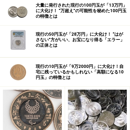
大量に発行された現行の100円玉が「13万円」
に大化け！ “万超え”の可能性を秘めた100円玉
の特徴とは
現行の50円玉が「28万円」に大化け！ “はが
さない”方がいい、お宝になり得る「エラー」
の正体とは
現行の10円玉が「9万2000円」に大化け！自
宅に残っているかもしれない「高額になる10
円玉」の特徴とは
こうした事態に、スーパー・コンビニは次々と同社商品
を撤去。「ミルキー」などの菓子が店頭から姿を消す一
方、自動販売機でも、「ネクター」などの飲料を撤去す
る動きが広がりました。