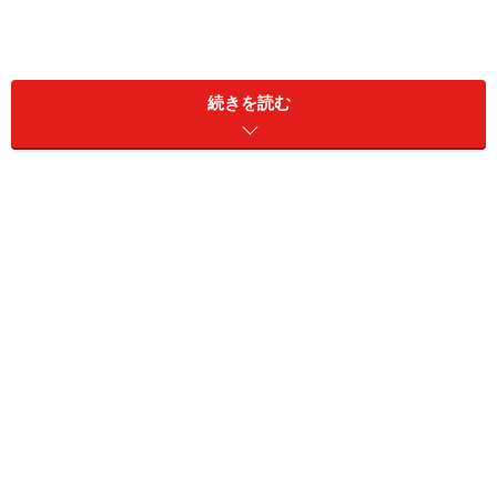
続きを読む
供給が多いということは、それだけ「売れている」とい
うことでもあります。2005年に販売されたマンションの
12月末時点の累計契約率は都区部が94.8％とほぼ「完
売」に近く、首都圏全体の累計契約率93.5％を上回って
います（同）。
人気の理由は立地条件と価格相場
都心のマンションがこれだけ売れている理由はどこにあ