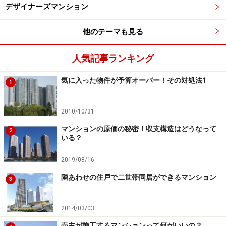
が、なかにはスーパーや金融機関の店舗、医療施設など
デザイナーズマンション
を設置している物件もあります。いわばマンション全体
がひとつの街として機能していると言えるでしょう。
他のテーマも見る
人気記事ランキング
都心のマンションはタワーだけではありません。もうひ
気に入った物件が予算オーバー！その対処法1
1
とつの「都心のマンション」といえば……
次ページ
で紹介
しましょう。
2010/10/31
※記事内容は執筆時点のものです。最新の内容をご確認くださ
マンションの原価の秘密！収支構造はどうなって
2
い。
いる？
2019/08/16
次のページへ
1
/
2
隣あわせの住戸で二世帯同居ができるマンション
3
2014/03/03
売主が施工するマンションって何がいいの？