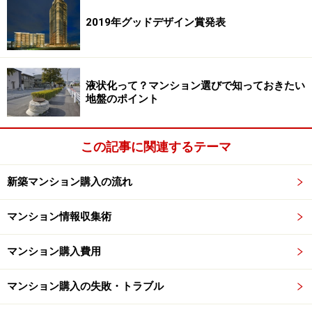
2019年グッドデザイン賞発表
都心のタワーマンションは共用施設が充実した物件が多い
こうしたマンションの「都心回帰」を象徴するのが、東
液状化って？マンション選びで知っておきたい
地盤のポイント
京湾岸エリアでのタワーマンションや総戸数数百戸のメ
ガマンションです。湾岸の工場や倉庫の跡地に建設され
るこうしたマンションは、住宅地としての環境整備こそ
この記事に関連するテーマ
まだ発展途上の段階といえます。ところが、なにしろ敷
地が広いので、植栽や景観をつくりこむことによって敷
新築マンション購入の流れ
地内の住環境を良好に保つことが可能になるのです。
マンション情報収集術
さらに住戸数が多く、１戸当たりの維持管理費用を抑え
マンション購入費用
られるスケールメリットを生かして、マンション内にさ
まざまな共用施設を付けるケースも多くなっています。
マンション購入の失敗・トラブル
スポーツジムやミニシアター、託児所などは定番です