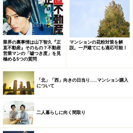
人気の秘密はその価格にもあるでしょう。バブル崩壊後
は地価下落とともに都心のマンションの価格も下がり、
2003年には都区部の平均価格が4599万円までダウン。同
マンションの花粉対策を解
業界の裏事情は山下智久『正
時に広さは拡大し、同年の都区部の平均専有面積は
説。一戸建てにも適応可能！
直不動産』そのもの？不動産
2
68.1m
に達しました。その後は都心部の地価上昇傾向に
営業マンの「嘘つき度」を見
極める5つの質問
ともなって価格が上昇に転じつつありますが、2005年の
平均価格は4920万円と4000万円台をキープしています。
2
都心でも70m
前後のファミリータイプが4000万円台で
「北」「西」向きの日当り……マンション購入
手に入る状況なのです（同）
について
二人暮らしに向く間取り
都心回帰を象徴する大規模マンション