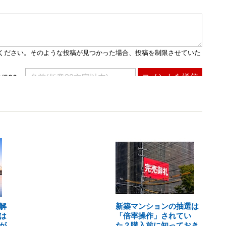
解
新築マンションの抽選は
は
「倍率操作」されてい
が
た？購入前に知っておき