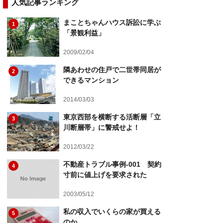
人気記事ランキング
まことちゃんハウス訴訟に学ぶ
1
「景観利益」
2009/02/04
隣あわせの住戸で二世帯同居が
2
できるマンション
2014/03/03
東京西部を横断する活断層「立
3
川断層帯」に警戒せよ！
2012/03/22
不動産トラブル事例-001 契約
4
寸前に値上げを要求された
2003/05/12
私の収入でいくらの家が買える
5
のか