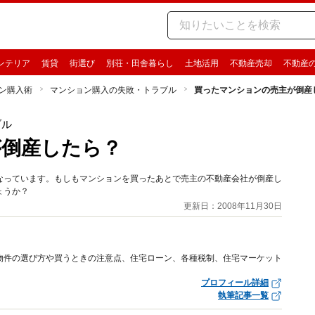
ンテリア
賃貸
街選び
別荘・田舎暮らし
土地活用
不動産売却
不動産
ン購入術
マンション購入の失敗・トラブル
買ったマンションの売主が倒産
ブル
が倒産したら？
なっています。もしもマンションを買ったあとで売主の不動産会社が倒産し
ょうか？
更新日：2008年11月30日
物件の選び方や買うときの注意点、住宅ローン、各種税制、住宅マーケット
プロフィール詳細
執筆記事一覧