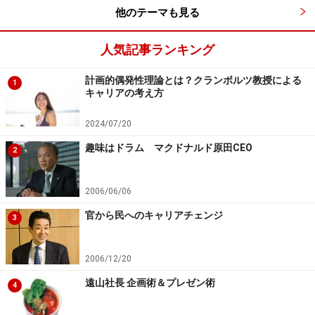
他のテーマも見る
人気記事ランキング
計画的偶発性理論とは？クランボルツ教授による
1
キャリアの考え方
2024/07/20
趣味はドラム マクドナルド原田CEO
2
2006/06/06
官から民へのキャリアチェンジ
3
2006/12/20
遠山社長 企画術＆プレゼン術
4