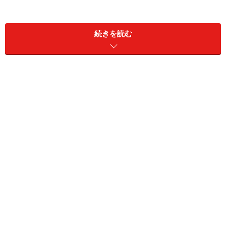
例えば、”夜１０時以降は食事を摂らない”とか、”万歩計
続きを読む
で毎日最低１万歩”とか、”休肝日を週２日設ける”など、
やばい！と思ったとき、何らかの新しい行動を決めて、
継続的な努力をするものです。
１年後の定期健診の結果を見て、標準値に戻ったかどう
かを確認し、必要に応じて、新しい行動習慣を策定しま
す。これは健康維持管理能力における例ですが、能力開
発とはこういうことなのです。
「能力開発」とはまず新しい行動を起こし、習慣化・定
着化することです。そして、習慣化・定着化できた結果
を「能力」といいます。
次のページ
では、能力開発において様々な示唆与える