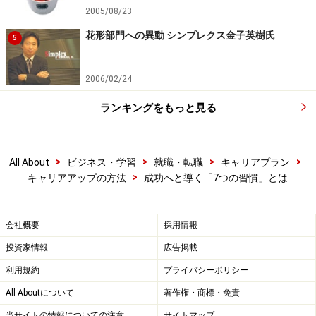
2005/08/23
花形部門への異動 シンプレクス金子英樹氏
5
2006/02/24
ランキングをもっと見る
>
>
>
>
All About
ビジネス・学習
就職・転職
キャリアプラン
>
キャリアアップの方法
成功へと導く「7つの習慣」とは
会社概要
採用情報
投資家情報
広告掲載
利用規約
プライバシーポリシー
All Aboutについて
著作権・商標・免責
当サイトの情報についての注意
サイトマップ