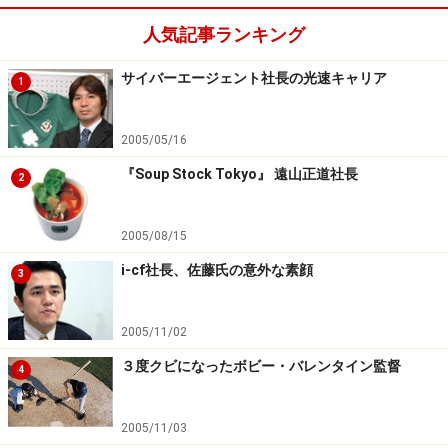
人気記事ランキング
サイバーエージェント社長の光速キャリア
1
2005/05/16
『Soup Stock Tokyo』 遠山正道社長
2
2005/08/15
i-cf社長、佐藤氏の意外な素顔
3
2005/11/02
３度クビになったボビー・バレンタイン監督
4
2005/11/03