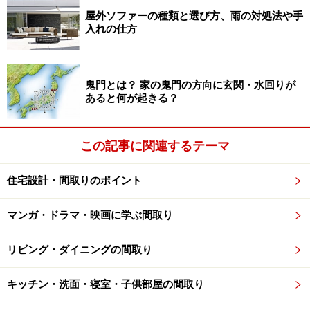
がほとんど見えないと、その部屋は狭く感じてしまいま
屋外ソファーの種類と選び方、雨の対処法や手
す。できるだけ不要なものを処分して、ものの少ないす
入れの仕方
っきりとした暮らしを心掛けるとよいでしょう。
鬼門とは？ 家の鬼門の方向に玄関・水回りが
あると何が起きる？
狭い部屋を広く見せるコツ２．家具収納の
高さをそろえ、床や壁を見せる
この記事に関連するテーマ
そのためには、記事
『
部屋が雑然と見える原因は3つの
住宅設計・間取りのポイント
「ぱなし」
』
の記事でも触れましたが、適度な収納を確
保し、ものは扉の中に隠し、外に「だしっぱなし」にし
マンガ・ドラマ・映画に学ぶ間取り
ないことが大切です。家具については、造り付けの収納
など、壁の凹凸を少なくしたり、高さをそろえるとすっ
リビング・ダイニングの間取り
きり見えるでしょう。
キッチン・洗面・寝室・子供部屋の間取り