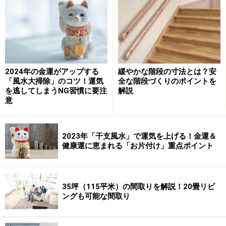
2024年の金運がアップする
緩やかな階段の寸法とは？安
「風水大掃除」のコツ！運気
全な階段づくりのポイントを
を逃してしまうNG習慣に要注
解説
意
2023年「干支風水」で運気を上げる！金運＆
健康運に恵まれる「お片付け」重点ポイント
きれいに片付いた部屋は整然とした雰囲気で落ち着きます。
壁や床を見せるのもコツ。装飾のない大きな壁に自然と視線
が向きます
35坪（115平米）の間取りを解説！20畳リビ
ングも可能な間取り
小さな部屋にたくさんの家具を置いているとか、家具の
上に小物をいっぱい並べたり、壁に装飾をして、床や壁