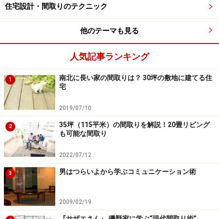
住宅設計・間取りのテクニック
狭い部屋を広く見せるコツ３．室内に採用
他のテーマも見る
する色数を抑える
人気記事ランキング
部屋を広く見せるコツのふたつ目は、インテリアの色彩
計画にあります。具体的には、色数を絞り、淡い色でま
南北に長い家の間取りは？ 30坪の敷地に建てる住
1
とめるとよいでしょう。
宅
2019/07/10
室内に使う色数を抑えて、床や壁の色合いを白に近い色でま
35坪（115平米）の間取りを解説！20畳リビング
2
とめるとすっきりとした印象になり、広く見えます
も可能な間取り
2022/07/12
部屋の中には、床・壁・天井のほか、家具やカーテン、
男はつらいよから学ぶコミュニケーション術
3
クッションなど、たくさんのものがあり、それぞれの色
があふれています。そのため、室内の色数が多すぎると
2009/02/19
まとまりがなくなり、乱雑なイメージになります。目を
『サザエさん』 磯野家に学ぶ“現代間取り術”