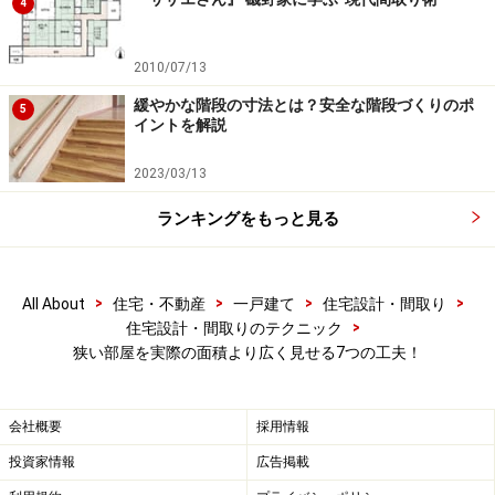
引く色が散在していると視線は定まらず、あちらこちら
4
に移りがち。落ち着いた空間にはなりません。
2010/07/13
緩やかな階段の寸法とは？安全な階段づくりのポ
5
イントを解説
2023/03/13
ランキングをもっと見る
>
>
>
>
All About
住宅・不動産
一戸建て
住宅設計・間取り
>
住宅設計・間取りのテクニック
狭い部屋を実際の面積より広く見せる7つの工夫！
会社概要
採用情報
狭い部屋を広く見せるコツ４．インテリア
投資家情報
広告掲載
は淡い色合いでまとめる