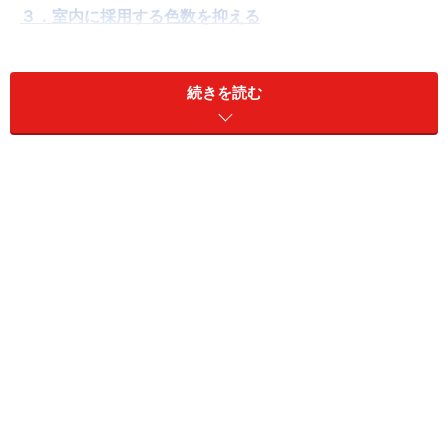
３．室内に採用する色数を抑える
４．インテリアは淡い色合いでまとめる
５．背の高い家具を避け、水平ラインを強調する
続きを読む
６．新築時やリフォームの際は間仕切りの少ないプラン
に
７．吹抜けや天井高の変化で縦横に広がりをもたせる
狭い部屋を広く見せるコツ１．ものを減ら
して、 すっきりとした空間を心掛ける
では、具体的に広く見せるにはどうしたらいいのでしょ
うか。空間を広く見せるコツのひとつ目は部屋のものを
減らして、すっきりさせること。