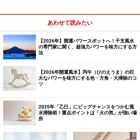
あわせて読みたい
【2026年】開運パワースポットへ！干支風水
の専門家に聞く、超強力パワーを味方にする方
法
【2026年開運風水】丙午（ひのえうま）の巨
大なパワーを味方にする色・方角・大掃除のコ
ツ
ものが乱雑に散らばっている部屋よりも、きれいに片付
き、整頓された空間は広く見えるものです。ソファに脱
2025年「乙巳」にビッグチャンスをつかむ風
水掃除術！重点ポイントは「火の気」が強い場
いだ衣類が掛けられていたり、テーブルの上にものが出
所
しっぱなしではだめです。