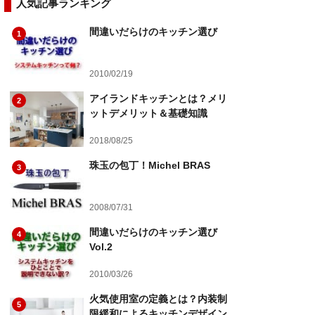
人気記事ランキング
間違いだらけのキッチン選び
1
2010/02/19
アイランドキッチンとは？メリ
2
ットデメリット＆基礎知識
2018/08/25
珠玉の包丁！Michel BRAS
3
2008/07/31
間違いだらけのキッチン選び
4
Vol.2
2010/03/26
火気使用室の定義とは？内装制
5
限緩和によるキッチンデザイン