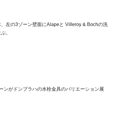
の3ゾーン壁面にAlapeと Villeroy & Bochの洗
並ぶ。
ゾーンがドンブラハの水栓金具のバリエーション展