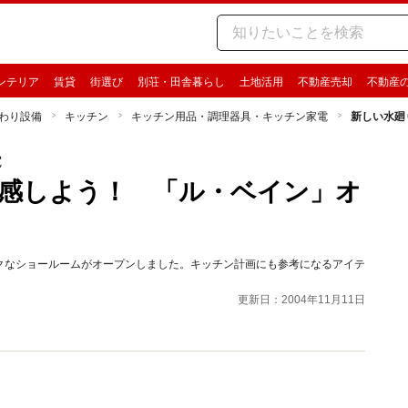
ンテリア
賃貸
街選び
別荘・田舎暮らし
土地活用
不動産売却
不動産
わり設備
キッチン
キッチン用品・調理器具・キッチン家電
新しい水廻
電
感しよう！ 「ル・ベイン」オ
クなショールームがオープンしました。キッチン計画にも参考になるアイテ
更新日：2004年11月11日