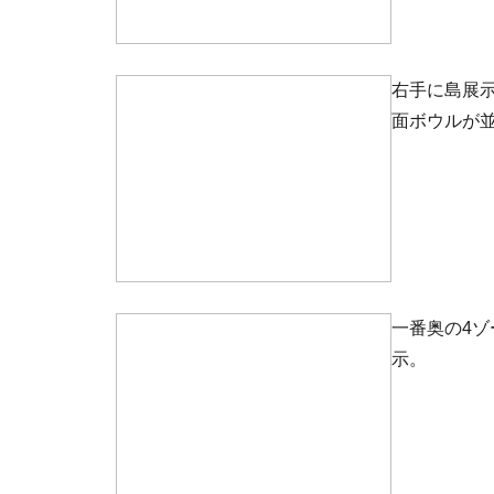
右手に島展示、左
面ボウルが
一番奥の4
示。