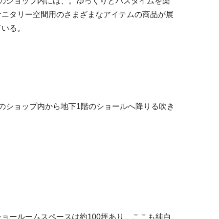
E」のショップ内には、。ゆっくりとバスタイムを楽
サニタリー空間用のさまざまなアイテムの商品が展
ている。
E」のショップ内から地下1階のショールへ降りる吹き
ョールームスペースは約100坪あり、ここも純白