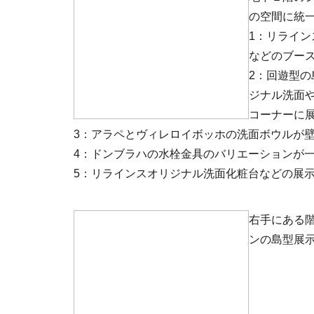
の空間に統
1：リライ
などのブー
2：回遊型
ジナル洗面
コーナーに
3：アラペとヴィレロイボッホの洗面ボウルが
4：ドンブラハの水栓金具のバリエーションが
5：リラインスオリジナル洗面化粧台などの展
右手にある
ンの島型展