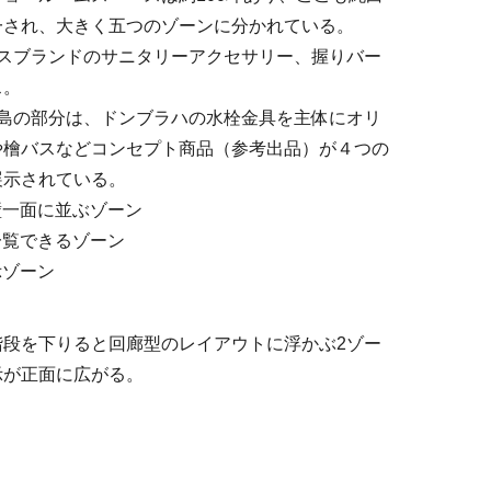
一され、大きく五つのゾーンに分かれている。
ンスブランドのサニタリーアクセサリー、握りバー
ス。
の島の部分は、ドンブラハの水栓金具を主体にオリ
や檜バスなどコンセプト商品（参考出品）が４つの
展示されている。
壁一面に並ぶゾーン
一覧できるゾーン
示ゾーン
階段を下りると回廊型のレイアウトに浮かぶ2ゾー
示が正面に広がる。