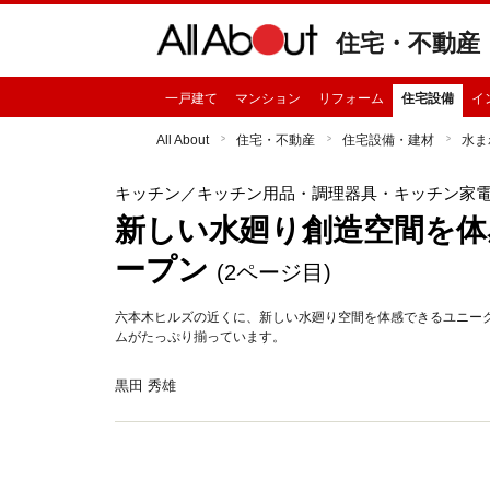
住宅・不動産
一戸建て
マンション
リフォーム
住宅設備
イ
All About
住宅・不動産
住宅設備・建材
水ま
キッチン
／キッチン用品・調理器具・キッチン家
新しい水廻り創造空間を体
ープン
(2ページ目)
六本木ヒルズの近くに、新しい水廻り空間を体感できるユニー
ムがたっぷり揃っています。
黒田 秀雄