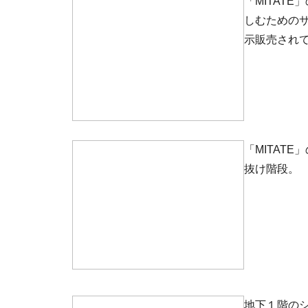
「MITAT
しむための
示販売され
「MITAT
抜け階段。
地下１階のシ