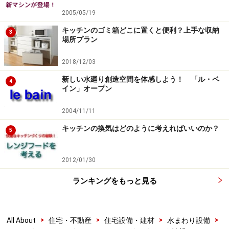
2005/05/19
キッチンのゴミ箱どこに置くと便利？上手な収納
3
場所プラン
2018/12/03
新しい水廻り創造空間を体感しよう！ 「ル・ベ
4
イン」オープン
2004/11/11
キッチンの換気はどのように考えればいいのか？
5
2012/01/30
ランキングをもっと見る
>
>
>
>
All About
住宅・不動産
住宅設備・建材
水まわり設備