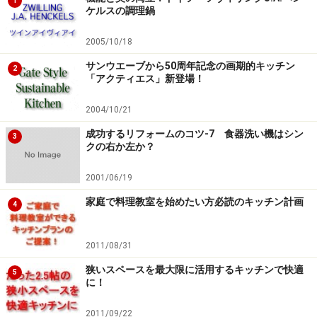
1
ケルスの調理鍋
2005/10/18
サンウエーブから50周年記念の画期的キッチン
2
「アクティエス」新登場！
2004/10/21
成功するリフォームのコツ-7 食器洗い機はシン
3
クの右か左か？
2001/06/19
家庭で料理教室を始めたい方必読のキッチン計画
4
2011/08/31
狭いスペースを最大限に活用するキッチンで快適
5
に！
2011/09/22