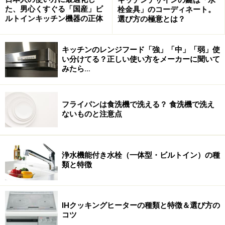
た、男心くすぐる「国産」ビ
栓金具」のコーディネート。
れるサイトへのリンクアドレスとなっています。これ以外にもいろい
ルトインキッチン機器の正体
選び方の極意とは？
ろなサイトがありますからご了解ください）
キッチンのレンジフード「強」「中」「弱」使
い分けてる？正しい使い方をメーカーに聞いて
みたら…
陶磁器に比べると漆は生地が薄く、デリケートな窯変
フライパンは食洗機で洗える？ 食洗機で洗え
の美しさとは違った本当の意味での手工芸の極地が漆の
ないものと注意点
世界だ。写真で見るようにそこから脱却しようとしなが
らもこじんまりとまとまってしまうのは、これも漆の世
界の宿命なのかもしれない。
浄水機能付き水栓（一体型・ビルトイン）の種
類と特徴
(C)Feb. 2006 Copyright HIDEWO KURODA KITCHEN SYSTEM LABO.INC.
IHクッキングヒーターの種類と特徴＆選び方の
※記事内容は執筆時点のものです。最新の内容をご確認くださ
コツ
い。