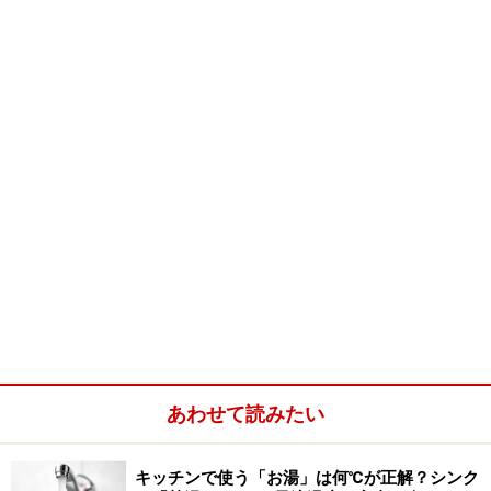
ゲートを入ると「日本の器を訪ねて」の特別展示ブー
ス
■ 「長崎の焼きもの
三川内焼
・
波佐見焼
」がまず目に
入る。
三川内焼は平戸藩の御用窯として400年の歴史がある。
純白の生地と呉須による繊細な染め付けが素晴らしい。
波佐見焼も400年の歴史をもつ日用陶器の産地で、その
中でも特に白山陶器は昨年11月12日に永眠された陶磁器
デザイナー
森正洋
先生の素晴らしいデザインの身近な日
用陶器のメーカーとして知られている。
白山陶器
の展示。
あわせて読みたい
■全国陶磁器産地の銘品紹介～四季のもてなし～
会津本郷焼
、
有田焼
キッチンで使う「お湯」は何℃が正解？シンク
、
伊万里焼
、
笠間焼
、
京焼・清水