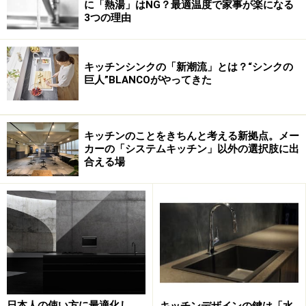
に「熱湯」はNG？最適温度で家事が楽になる
焼
、
九谷焼
、
薩摩焼
、
信楽焼
、
瀬戸焼
、
丹波立杭焼
、
常
3つの理由
滑焼
、
萩焼
、
萬古焼
、
肥前吉田焼
、
備前焼
、
益子焼
、
美
濃焼
の17産地を集めた展示。
（各焼物産地は一番最適と思われ
キッチンシンクの「新潮流」とは？“シンクの
るサイトへのリンクアドレスとなっています。これ以外にもいろいろ
巨人”BLANCOがやってきた
なサイトがありますからご了解ください）
キッチンのことをきちんと考える新拠点。メー
カーの「システムキッチン」以外の選択肢に出
合える場
美濃焼の展示
薩摩焼の展示
■「漆」のある暮らし
輪島塗
、
会津塗
、
山中漆器
、
津軽塗
、
金沢漆器
の五団体
の出展。各ブースの展示は産地の女性たちがテーブルコ
ーディネートを担当している。
（各漆器産地は一番最適と思わ
日本人の使い方に最適化し
キッチンデザインの鍵は「水