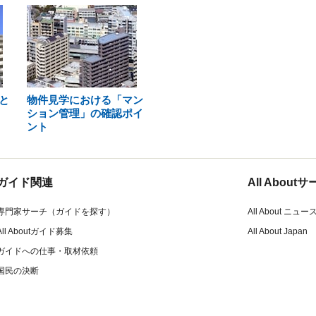
と
物件見学における「マン
ション管理」の確認ポイ
ント
ガイド関連
All Abou
専門家サーチ（ガイドを探す）
All About ニュー
All Aboutガイド募集
All About Japan
ガイドへの仕事・取材依頼
国民の決断