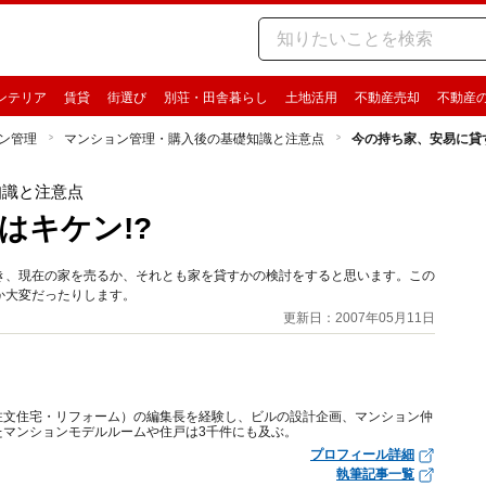
ンテリア
賃貸
街選び
別荘・田舎暮らし
土地活用
不動産売却
不動産
ン管理
マンション管理・購入後の基礎知識と注意点
今の持ち家、安易に貸
知識と注意点
はキケン!?
き、現在の家を売るか、それとも家を貸すかの検討をすると思います。この
か大変だったりします。
更新日：2007年05月11日
注文住宅・リフォーム）の編集長を経験し、ビルの設計企画、マンション仲
たマンションモデルルームや住戸は3千件にも及ぶ。
プロフィール詳細
執筆記事一覧