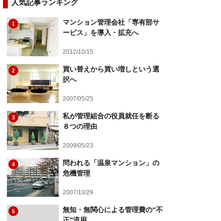
人気記事ランキング
マンション管理会社「専有部サ
1
ービス」を導入・拡充へ
2012/10/15
買い替えから買い増しという選
2
択へ
2007/05/25
私が管理組合の役員就任を断る
3
８つの理由
2009/05/23
問われる「温泉マンション」の
4
危機管理
2007/10/29
無知・無関心による管理費の“不
5
正”流用