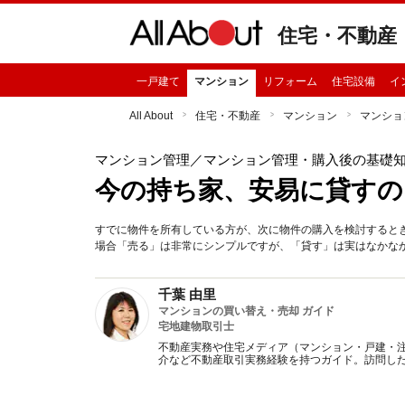
住宅・不動産
一戸建て
マンション
リフォーム
住宅設備
イ
All About
住宅・不動産
マンション
マンショ
マンション管理
／マンション管理・購入後の基礎
今の持ち家、安易に貸すの
すでに物件を所有している方が、次に物件の購入を検討すると
場合「売る」は非常にシンプルですが、「貸す」は実はなかな
千葉 由里
マンションの買い替え・売却 ガイド
宅地建物取引士
不動産実務や住宅メディア（マンション・戸建・
介など不動産取引実務経験を持つガイド。訪問し