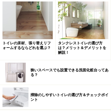
ペースでも設置できるタイプなど、好みや予算に合わせ
てプランニングすることが可能です。
トイレ手洗器の主な種類と特徴
トイレの床材、張り替えリフ
タンクレストイレの選び方
ォームするならどれを選ぶ？
は？メリット＆デメリットを
解説！
狭いスペースでも設置できる洗面化粧台ってあ
る？
直線的で掃除もしやすい洗面器一体型のカウンター。収納ス
ペースやペーパーホルダ―、トイレリモコンなどもすっきり
納まる。[アラウーノカウンター]
パナソニック エコソリューションズ
掃除のしやすいトイレの選び方＆チェックポイ
ント
トイレ空間に設置する手洗器は、いくつかのタイプに分