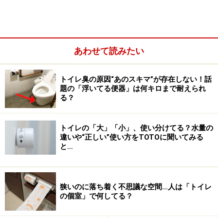
幼いお子さんや高齢の方でも使い勝手がいいというメリ
ットもあるでしょう。
あわせて読みたい
トイレ臭の原因“あのスキマ”が存在しない！話
題の「浮いてる便器」は何キロまで耐えられ
る？
トイレの「大」「小」、使い分けてる？水量の
違いや“正しい”使い方をTOTOに聞いてみる
と…
狭いのに落ち着く不思議な空間…人は「トイレ
の個室」で何してる？
最近では、各メーカーから、さまざまなタイプの洗面器
が揃っており、デザインに特徴があるもの、限られたス