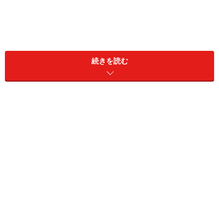
壁付タイプの手洗器。シンプルなデザインは、清潔感を感じ
させるとともに、どんなインテリア空間にも馴染む。
[DV071645]
セラトレーディング
続きを読む
最近のトイレ空間プランの傾向は、設置する衛生機器の
性能や使い勝手はもちろん、家族もお客様も快適に使用
することができる、こだわりのスペースが多くみられる
こと。すっきりとしたデザインで、空間にゆとりを生み
出す、タンクレストイレと個性的な手洗器を組み合わせ
るケースも増えてきているようです。
トイレ手洗器は、タンクレストイレだけでなく、手洗い
なしタイプのタンク式トイレを取り入れた場合にも必要
になるアイテム。手洗いありのタンク式トイレに比べ、
適した位置（高さなど）に設置することができるので、