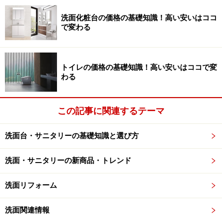
けることができます。メーカーや商品によって、分類や
名称は異なりますが、主に、手洗器（ボウル）のみのタ
洗面化粧台の価格の基礎知識！高い安いはココ
で変わる
イプ、手洗器と収納スペースなどのキャビネットが一体
化したタイプ、手洗器だけでなく、カウンターや収納キ
ャビネットなどを自由に組み合わせることができるシス
トイレの価格の基礎知識！高い安いはココで変
テムタイプなどが挙げられるでしょう。メーカーによっ
わる
ては、キャビネットタイプとシステムタイプの中間的な
商品もみられます。
この記事に関連するテーマ
■手洗器（ボウル）
洗面台・サニタリーの基礎知識と選び方
洗面・サニタリーの新商品・トレンド
洗面リフォーム
カウンターに据え置くタイプの陶器製の洗面器。さまざまな
洗面関連情報
空間にコーディネートが可能。[ベッセル式洗面器 ＬＳ