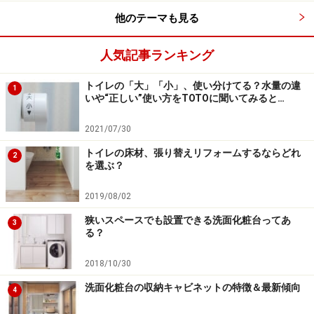
703]
TOTO
他のテーマも見る
比較的小さめの洗面器（ボウル）を設置するスタイル。
壁に設置する（ブラケット）タイプ、埋め込みや半埋め
人気記事ランキング
込みタイプ、据え置きタイプなどがあり、スペースが限
トイレの「大」「小」、使い分けてる？水量の違
られている場合にも向いているでしょう。
1
いや“正しい”使い方をTOTOに聞いてみると…
カウンターやキャビネット、チェストのような家具など
2021/07/30
と組み合わせるケースもみられ、水栓金具やタオル掛
トイレの床材、張り替えリフォームするならどれ
2
を選ぶ？
け、ペーパーホルダーなどとのコーディネートによっ
て、個性的な空間づくりを楽しむことが可能。スタイリ
2019/08/02
ッシュなデザインの海外製品、陶器や磁器製など和の雰
狭いスペースでも設置できる洗面化粧台ってあ
3
囲気を持つタイプなど、豊富な商品が揃っています。
る？
2018/10/30
■キャビネットタイプ
洗面化粧台の収納キャビネットの特徴＆最新傾向
4