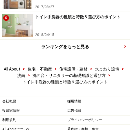
2017/08/27
トイレ手洗器の種類と特徴＆選び方のポイント
5
コンパクトなキャビネットとカウンターを組み合わせたタイ
2018/04/15
プ。0.4坪 のスペースにもすっきりと納まる。[レストルーム
ドレッサー セレクトシリーズ Ｓサイズ]
TOTO
ランキングをもっと見る
キャビネットタイプは、手洗器と収納スペースが組み合
わされたタイプ。比較的コンパクトなデザインが多く、
>
>
>
>
All About
住宅・不動産
住宅設備・建材
水まわり設備
一般的な住宅のトイレ空間に取り入れやすい商品が揃っ
>
>
洗面
洗面台・サニタリーの基礎知識と選び方
ています。洗面器そのものは小さめですが、形状に工夫
トイレ手洗器の種類と特徴＆選び方のポイント
を施すなどして、しっかりと手を洗うことができ、水ハ
ネにも配慮されたものなどがみられるのが特徴でしょ
会社概要
採用情報
う。
投資家情報
広告掲載
利用規約
プライバシーポリシー
壁面への埋め込み型や半埋め込み型のタイプ、空間のコ
ーナー部分を利用するタイプなどもあるので、スペース
All Aboutについて
著作権・商標・免責