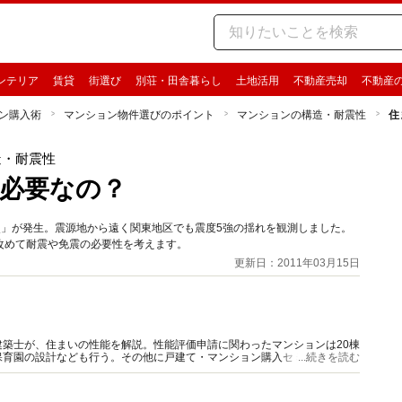
ンテリア
賃貸
街選び
別荘・田舎暮らし
土地活用
不動産売却
不動産
ン購入術
マンション物件選びのポイント
マンションの構造・耐震性
住
造・耐震性
必要なの？
震災」が発生。震源地から遠く関東地区でも震度5強の揺れを観測しました。
改めて耐震や免震の必要性を考えます。
更新日：2011年03月15日
築士が、住まいの性能を解説。性能評価申請に関わったマンションは20棟
保育園の設計なども行う。その他に戸建て・マンション購入セミナー講師、
...続きを読む