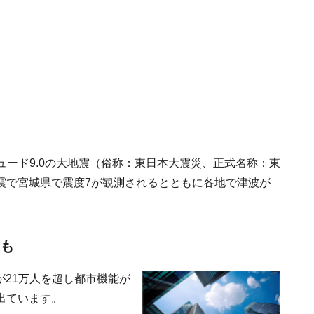
チュード9.0の大地震（俗称：東日本大震災、正式名称：東
震で宮城県で震度7が観測されるとともに各地で津波が
震も
者が21万人を超し都市機能が
出ています。