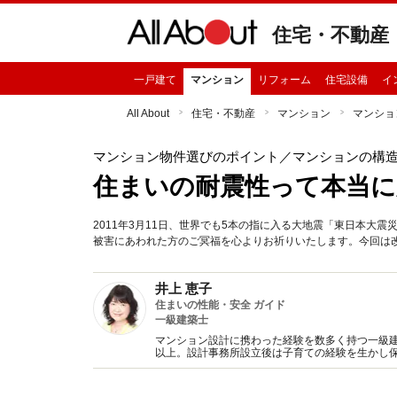
住宅・不動産
一戸建て
マンション
リフォーム
住宅設備
イ
All About
住宅・不動産
マンション
マンショ
マンション物件選びのポイント
／マンションの構
住まいの耐震性って本当に
2011年3月11日、世界でも5本の指に入る大地震「東日本大
被害にあわれた方のご冥福を心よりお祈りいたします。今回は
井上 恵子
住まいの性能・安全 ガイド
一級建築士
マンション設計に携わった経験を数多く持つ一級建
以上。設計事務所設立後は子育ての経験を生かし
新聞へのコラム連載など。