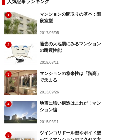
人気記事ランキング
マンションの間取りの基本：階
1
段室型
2017/06/05
過去の大地震にみるマンション
2
の耐震性能
2018/03/11
マンションの将来性は「階高」
3
で決まる
2013/09/26
地震に強い構造はこれだ！マン
4
ション編
2015/03/11
ツインコリドール型やボイド型
5
って？マンションのアクセス方