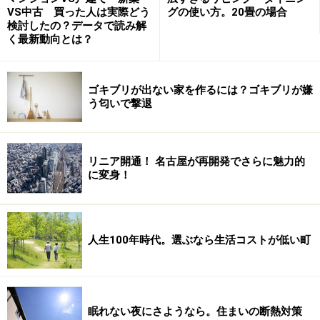
VS中古 買った人は実際どう
グの使い方。20畳の場合
検討したの？データで読み解
く最新動向とは？
ゴキブリが出ない家を作るには？ゴキブリが嫌
う匂いで撃退
リニア開通！ 名古屋が再開発でさらに魅力的
に変身！
人生100年時代。選ぶなら生活コストが低い町
眠れない夜にさようなら。住まいの断熱対策