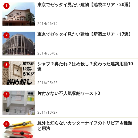
東京でゼッタイ見たい建物【池袋エリア・20選】
1
2014/06/19
東京でゼッタイ見たい建物【新宿エリア・17選】
2
2014/05/02
シャブ？鼻たれ？はめ殺し？変わった建築用語10
3
選
2016/05/28
片付かない不人気収納ワースト3
4
2011/10/27
意外と知らないカッターナイフのトリビア＆種類
5
と用法