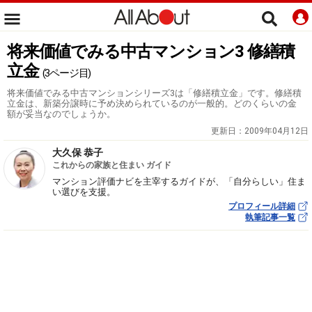
将来価値でみる中古マンション3 修繕積
立金
(3ページ目)
将来価値でみる中古マンションシリーズ3は「修繕積立金」です。修繕積
立金は、新築分譲時に予め決められているのが一般的。どのくらいの金
額が妥当なのでしょうか。
更新日：
2009年04月12日
大久保 恭子
これからの家族と住まい ガイド
マンション評価ナビを主宰するガイドが、「自分らしい」住ま
い選びを支援。
プロフィール詳細
執筆記事一覧