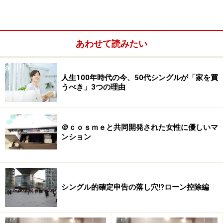
「3つのP」とは、Place(立地条件)、Plan（プラン／設備
仕様）、Price(価格／費用)で、マンションに限らず不動
産はこれら「3つのP」で構成されています。
あわせて読みたい
例えば、あなたが「この沿線のこのエリアに住みたい」
とPlaceにこだわりがあった場合、そのエリアに新築マ
人生100年時代の今、50代シングルが「家を買
うべき」3つの理由
ンションの販売がなければ、中古マンションで最適なも
のはないかしら、と中古マンションを探すことになりま
す。
＠ｃｏｓｍｅと共同開発された女性に優しいマ
ンション
「間取りや内装など住空間（Plan）にこだわりたい」の
であれば、中古マンションを購入してリフォームをする
ことが、あなたの希望を満たす最短コースかもしれませ
ん。
シングル的確定申告の落し穴!?ローン控除編
さらに、「駅に近くて広めの新築マンションが良いとマ