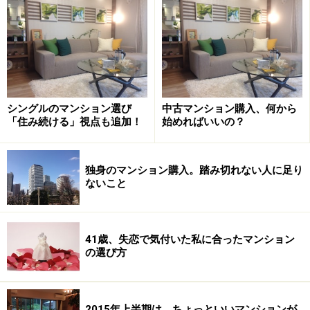
ンション探しをするけれど、購入予算と販売価格
（price）が折り合わない」ということもあります。新築
にこだわると都心から離れたり、最寄駅から遠くなった
り、設備仕様や管理体制が低下したり、とあなたの希望
条件から離れていってしまいます。
シングルのマンション選び
中古マンション購入、何から
「住み続ける」視点も追加！
始めればいいの？
予算と販売価格を近づけるには、中古マンションという
選択肢もあるのです。
独身のマンション購入。踏み切れない人に足り
ないこと
「自分のこだわり」と「購入予算」を明確
にすることが中古マンション購入のポイン
ト
41歳、失恋で気付いた私に合ったマンション
の選び方
前項でお話したとおり、まずは希望条件を書き出し、そ
して優先順位をつけてください。中古マンションは、同
エリア内であれば新築マンションよりも価格が低い傾向
2015年上半期は、ちょっといいマンションが