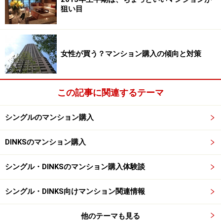
ではありますが、人気のエリアで新築マンションの供給
狙い目
がないエリアなどは、他エリアの新築マンションよりも
高額なケースも多々あります。
女性が買う？マンション購入の傾向と対策
築年数は古いのに人気も価格も落ちないヴィンテージマ
ンションの噂を聞いたことがある方もいらっしゃるので
はないでしょうか。価格が下がらない中古マンションは
この記事に関連するテーマ
それだけの理由があります。
シングルのマンション購入
中古マンションの良い点のひとつは、自分の目で見て確
DINKSのマンション購入
認できることです。あなたの希望条件と目の前のマンシ
ョンをマッチングさせていくと、なぜ価格が高いのか安
シングル・DINKSのマンション購入体験談
いのかなど目利きもできるようなります。まずは、希望
条件を明確にすること、です。そして、自分の購入予算
シングル・DINKS向けマンション関連情報
を具体的に試算し、無理の無い範囲で絞りこんでいきま
す。
他のテーマも見る