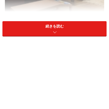
「Place」「Plan」「Price」の「3つのP」で希望整理し、優
先順位をつけてみよう。
続きを読む
「もっと快適に暮らしたい。自分のマンションが欲し
い！」と思いが高まると、あなたのマンション購入スト
ーリーが始まります。自分に最適なマンション選びに欠
かせないのは、希望条件の整理です。これは新築も中古
も共通の重要ステップです。
あなたはどのようなマンションで暮らしたいでしょう
か。思いつく希望の条件をすべて書き出し優先順位を付
けてみましょう。その際、洩れや偏りを防ぐためのお勧
めは、希望条件を「3つのP」で整理することです。