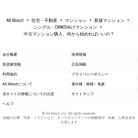
では、自分の購入予算はどのように試算すればよいので
>
>
>
>
All About
住宅・不動産
マンション
新築マンション
しょうか。最重要ポイントは「家計の把握」です。あな
>
シングル・DINKS向けマンション
たは、家計簿をつけるなどして、日々のお金の出入り
中古マンション購入、何から始めればいいの？
や、毎月の収入と支出を記録しているでしょうか。
会社概要
採用情報
自分に最適な購入予算は、家計で決まります。詳しくは
投資家情報
広告掲載
こちらをご覧ください。
利用規約
プライバシーポリシー
購入予算は年収で決めちゃダメ！（前編）
All Aboutについて
著作権・商標・免責
購入予算は年収で決めちゃダメ！（後編）
当サイトの情報についての注意
サイトマップ
ヘルプ
© All About, Inc. All rights reserved.
希望条件が明確になったら、仲介会社へ物
掲載の記事・写真・イラストなど、すべてのコンテンツの無断複写・転載・公衆送信等
を禁じます
件探しを依頼